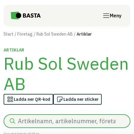
Till innehåll på sidan
Meny
Start
Företag
Rub Sol Sweden AB
Artiklar
ARTIKLAR
Rub Sol Sweden
AB
Ladda ner QR-kod
Ladda ner sticker
Sök
0
resultat hittade på
57
ms.