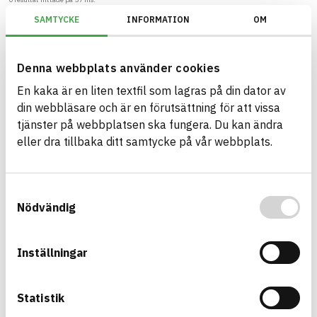
SAMTYCKE
INFORMATION
OM
Filter
Återställ filter
Denna webbplats använder cookies
Miljöbyggnad/Generation 2.X/Indikator 14 - Dokumentation av byggvar
En kaka är en liten textfil som lagras på din dator av
din webbläsare och är en förutsättning för att vissa
tjänster på webbplatsen ska fungera. Du kan ändra
eller dra tillbaka ditt samtycke på vår webbplats.
Bygg med BASTA - medvetna
produktval!
Samtyckesval
BASTA-systemet är ensamt på marknaden om att
Nödvändig
erbjuda kostnadsfri och publikt tillgänglig
hållbarhets information om bygg- och
anläggningsprodukter. BASTA-systemet erbjuder
Inställningar
även bedömningskriterier och betyg kopplat till
utfasning av farliga ämnen.
Statistik
BASTA är ett dotterbolag till
IVL Svenska