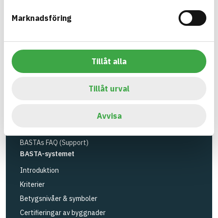
Miljöinstitutet
och
Byggföretagen
.
Marknadsföring
Länk till annan webbplats
LinkedIn
Verktyg
Sök artiklar
Tillåt alla
Loggbok
API
Tillåt urval
Registrera artiklar
Logga in
Avvisa
Registrera konto
BASTAs FAQ (Support)
BASTA-systemet
Introduktion
Kriterier
Betygsnivåer & symboler
Certifieringar av byggnader