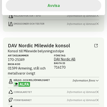
Avvisa
Information ej lämnad
FÖRNYBARHET
Information ej lämnad
MILJÖEFFEKTER – EPD
Information ej lämnad
EMISSIONER OCH TESTER
DAV Nordic Milewide konsol
Konsol till Milewide belysningsstolpe
ARTIKEL­NUMMER
FÖRETAG
DAV Nordic AB
170-25349
BASTA ID
BK04-KOD
716170
01599
Armering, stål och
metallvaror övrigt
HÄLSO- OCH MILJÖ­FARLIGHET
Information finns
Information ej lämnad
CIRKULARITET
Information ej lämnad
FÖRNYBARHET