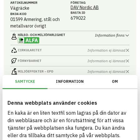
ARTIKEL­NUMMER
FÖRETAG
DAV Nordic AB
Vägräcke
BASTA ID
BK04-KOD
679022
01599
Armering, stål och
metallvaror övrigt
HÄLSO- OCH MILJÖ­FARLIGHET
Information finns
Information ej lämnad
CIRKULARITET
Information ej lämnad
FÖRNYBARHET
Information ej lämnad
MILJÖEFFEKTER – EPD
SAMTYCKE
INFORMATION
OM
Information ej lämnad
EMISSIONER OCH TESTER
Denna webbplats använder cookies
Milewide Belysningsstolpe
En kaka är en liten textfil som lagras på din dator av
Belysningsstolpe
din webbläsare och är en förutsättning för att vissa
ARTIKEL­NUMMER
FÖRETAG
tjänster på webbplatsen ska fungera. Du kan ändra
DAV Nordic AB
S171-MW
BASTA ID
eller dra tillbaka ditt samtycke på vår webbplats.
BK04-KOD
679023