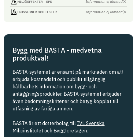
Information ej lämnad
MILJÖEFFEKTER – EPD
Information ej lämnad
EMISSIONER OCH TESTER
Bygg med BASTA - medvetna
produktval!
BASTA-systemet är ensamt på marknaden om att
erbjuda kostnadsfri och publikt tillgänglig
hållbarhets information om bygg- och
anläggningsprodukter. BASTA-systemet erbjuder
även bedömningskriterier och betyg kopplat till
utfasning av farliga ämnen.
BASTA är ett dotterbolag till
IVL Svenska
Miljöinstitutet
och
Byggföretagen
.