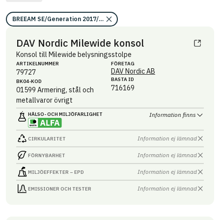
BREEAM SE/Generation 2017/Kriterium: Mat 07 Farliga ämnen
DAV Nordic Milewide konsol
Konsol till Milewide belysningsstolpe
ARTIKEL­NUMMER
FÖRETAG
DAV Nordic AB
79727
BASTA ID
BK04-KOD
716169
01599
Armering, stål och
metallvaror övrigt
HÄLSO- OCH MILJÖ­FARLIGHET
Information finns
Information ej lämnad
CIRKULARITET
Information ej lämnad
FÖRNYBARHET
Information ej lämnad
MILJÖEFFEKTER – EPD
Information ej lämnad
EMISSIONER OCH TESTER