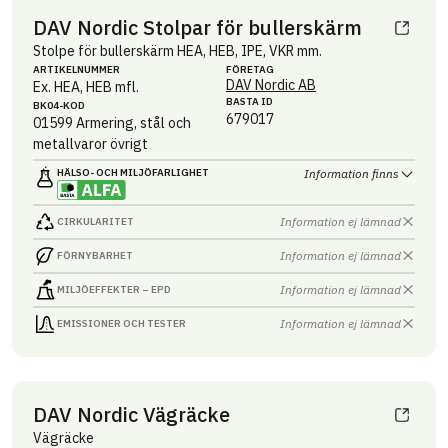
DAV Nordic Stolpar för bullerskärm
Stolpe för bullerskärm HEA, HEB, IPE, VKR mm.
ARTIKEL­NUMMER
FÖRETAG
DAV Nordic AB
Ex. HEA, HEB mfl.
BASTA ID
BK04-KOD
679017
01599
Armering, stål och
metallvaror övrigt
HÄLSO- OCH MILJÖ­FARLIGHET
Information finns
Information ej lämnad
CIRKULARITET
Information ej lämnad
FÖRNYBARHET
Information ej lämnad
MILJÖEFFEKTER – EPD
Information ej lämnad
EMISSIONER OCH TESTER
DAV Nordic Vägräcke
Vägräcke