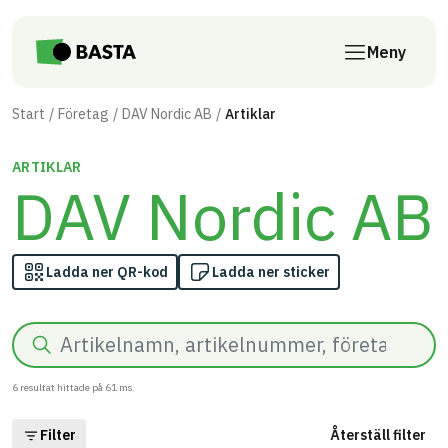
Till innehåll på sidan
Meny
Start
Företag
DAV Nordic AB
Artiklar
ARTIKLAR
DAV Nordic AB
Ladda ner QR-kod
Ladda ner sticker
Sök
6
resultat hittade på
61
ms.
Filter
Återställ filter