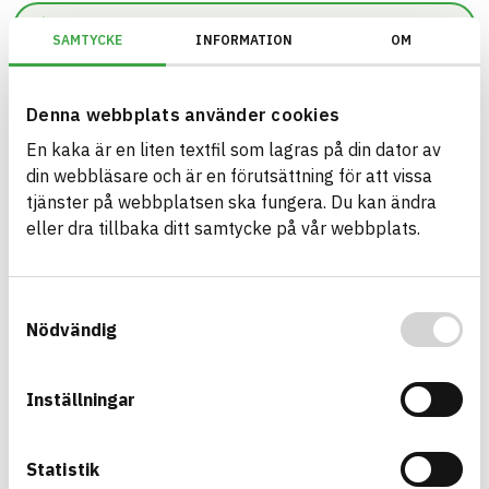
Sök
SAMTYCKE
INFORMATION
OM
0
resultat hittade på
59
ms.
Denna webbplats använder cookies
Filter
Återställ filter
En kaka är en liten textfil som lagras på din dator av
din webbläsare och är en förutsättning för att vissa
tjänster på webbplatsen ska fungera. Du kan ändra
eller dra tillbaka ditt samtycke på vår webbplats.
Bygg med BASTA - medvetna
produktval!
Samtyckesval
Nödvändig
BASTA-systemet är ensamt på marknaden om att
erbjuda kostnadsfri och publikt tillgänglig
hållbarhets information om bygg- och
Inställningar
anläggningsprodukter. BASTA-systemet erbjuder
även bedömningskriterier och betyg kopplat till
Statistik
utfasning av farliga ämnen.