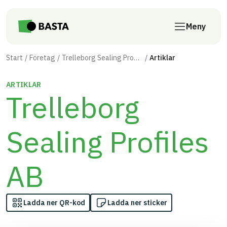
Till innehåll på sidan
Meny
Start
Företag
Trelleborg Sealing Profiles AB
Artiklar
ARTIKLAR
Trelleborg
Sealing Profiles
AB
Ladda ner QR-kod
Ladda ner sticker