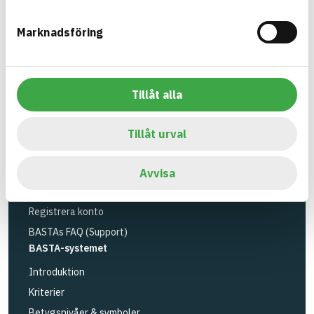
BASTA är ett dotterbolag till
IVL Svenska
Marknadsföring
Miljöinstitutet
och
Byggföretagen
.
Länk till annan webbplats
LinkedIn
Verktyg
Tillåt alla
Sök artiklar
Loggbok
Tillåt urval
API
Registrera artiklar
Avvisa
Logga in
Registrera konto
BASTAs FAQ (Support)
BASTA-systemet
Introduktion
Kriterier
Betygsnivåer & symboler