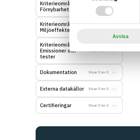
Kriterieområde:
Visar
0
av
0
Förnybarhet
Kriterieområde:
Visar
0
av
0
Miljöeffekter – EPD
Avvisa
Kriterieområde:
Emissioner och
Visar
0
av
0
tester
Dokumentation
Visar
0
av
0
Externa datakällor
Visar
0
av
0
Certifieringar
Visar
0
av
0