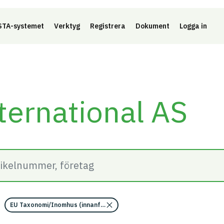
Länk 
TA-systemet
Verktyg
Registrera
Dokument
Logga in
ternational AS
EU Taxonomi/Inomhus (innanför ångspärr)/Omfattas av emissionskrav