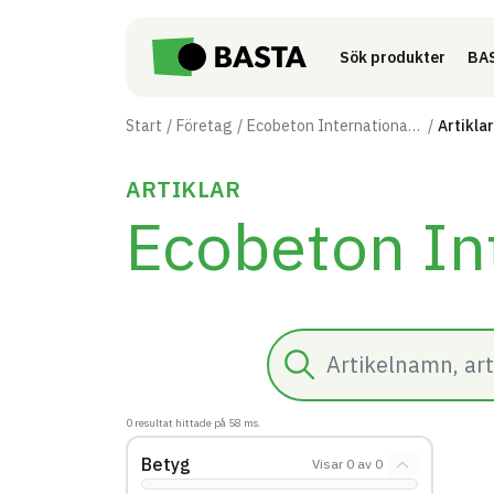
Till innehåll på sidan
Sök produkter
BAS
Start
Företag
Ecobeton International AS
Artiklar
ARTIKLAR
Ecobeton In
Sök
0
resultat hittade på
58
ms.
Betyg
Visar
0
av
0