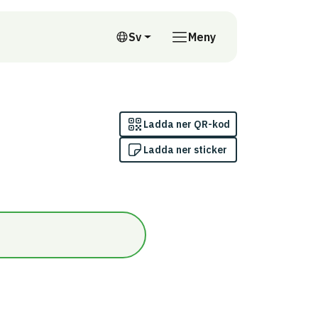
till annan webbplats
Sv
Meny
Svenska
Ladda ner QR-kod
Ladda ner sticker
en