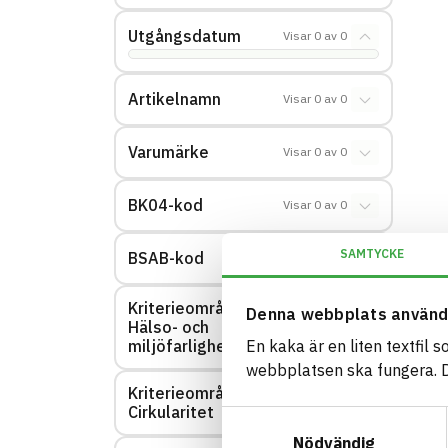
Utgångsdatum
Visar
0
av
0
Artikelnamn
Visar
0
av
0
Varumärke
Visar
0
av
0
BK04-kod
Visar
0
av
0
SAMTYCKE
BSAB-kod
Visar
0
av
0
Kriterieområde:
Denna webbplats använd
Hälso- och
Visar
0
av
0
miljöfarlighet
En kaka är en liten textfil 
webbplatsen ska fungera. Du
Kriterieområde:
Visar
0
av
0
Cirkularitet
Samtyckesval
Nödvändig