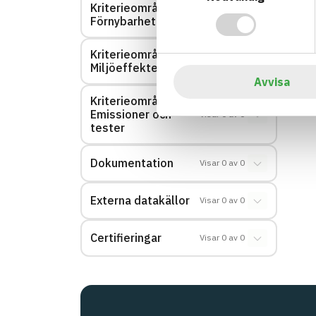
Kriterieområde:
Visar
0
av
0
Förnybarhet
Kriterieområde:
Visar
0
av
0
Miljöeffekter – EPD
Avvisa
Kriterieområde:
Emissioner och
Visar
0
av
0
tester
Dokumentation
Visar
0
av
0
Externa datakällor
Visar
0
av
0
Certifieringar
Visar
0
av
0