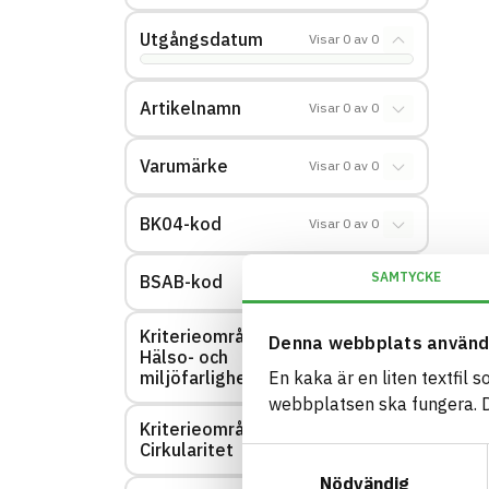
Utgångsdatum
Visar
0
av
0
Artikelnamn
Visar
0
av
0
Varumärke
Visar
0
av
0
BK04-kod
Visar
0
av
0
SAMTYCKE
BSAB-kod
Visar
0
av
0
Kriterieområde:
Denna webbplats använd
Hälso- och
Visar
0
av
0
miljöfarlighet
En kaka är en liten textfil 
webbplatsen ska fungera. Du
Kriterieområde:
Visar
0
av
0
Cirkularitet
Samtyckesval
Nödvändig