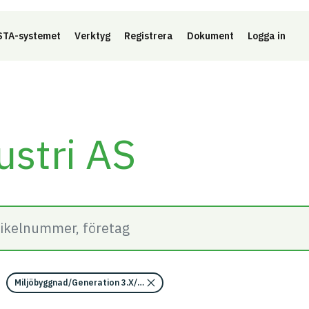
Länk 
TA-systemet
Verktyg
Registrera
Dokument
Logga in
ustri AS
Miljöbyggnad/Generation 3.X/Indikator 14 - Utfasning av farliga ämne