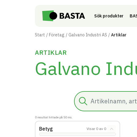
Till innehåll på sidan
Sök produkter
BAS
Start
Företag
Galvano Industri AS
Artiklar
ARTIKLAR
Galvano Ind
Sök
0
resultat hittade på
50
ms.
Betyg
Visar
0
av
0