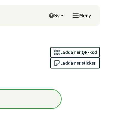
till annan webbplats
Sv
Meny
Svenska
Ladda ner QR-kod
Ladda ner sticker
n