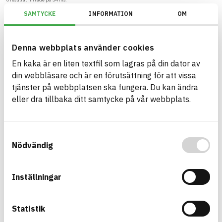
SAMTYCKE
INFORMATION
OM
Filter
Återställ filter
Denna webbplats använder cookies
Miljöbyggnad/Generation 2.X
En kaka är en liten textfil som lagras på din dator av
din webbläsare och är en förutsättning för att vissa
tjänster på webbplatsen ska fungera. Du kan ändra
eller dra tillbaka ditt samtycke på vår webbplats.
Bygg med BASTA - medvetna
produktval!
Samtyckesval
BASTA-systemet är ensamt på marknaden om att
Nödvändig
erbjuda kostnadsfri och publikt tillgänglig
hållbarhets information om bygg- och
anläggningsprodukter. BASTA-systemet erbjuder
Inställningar
även bedömningskriterier och betyg kopplat till
utfasning av farliga ämnen.
Statistik
BASTA är ett dotterbolag till
IVL Svenska