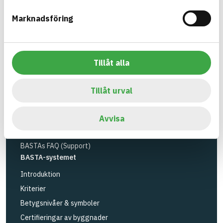
Miljöinstitutet
och
Byggföretagen
.
Marknadsföring
Länk till annan webbplats
LinkedIn
Verktyg
Sök artiklar
Tillåt alla
Loggbok
API
Tillåt urval
Registrera artiklar
Logga in
Avvisa
Registrera konto
BASTAs FAQ (Support)
BASTA-systemet
Introduktion
Kriterier
Betygsnivåer & symboler
Certifieringar av byggnader