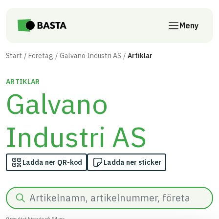
Till innehåll på sidan
Meny
Start
Företag
Galvano Industri AS
Artiklar
ARTIKLAR
Galvano
Industri AS
Ladda ner QR-kod
Ladda ner sticker
Sök
0
resultat hittade på
54
ms.