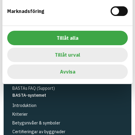
Miljöinstitutet
och
Byggföretagen
.
Marknadsföring
Länk till annan webbplats
LinkedIn
Verktyg
Sök artiklar
Tillåt alla
Loggbok
API
Tillåt urval
Registrera artiklar
Logga in
Avvisa
Registrera konto
BASTAs FAQ (Support)
BASTA-systemet
Introduktion
Kriterier
Betygsnivåer & symboler
Certifieringar av byggnader