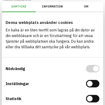
SAMTYCKE
INFORMATION
OM
Filter
Återställ filter
Denna webbplats använder cookies
Miljöbyggnad/Generation 2.X/Indikator 14 - Dokumentation av byggva
En kaka är en liten textfil som lagras på din dator av
din webbläsare och är en förutsättning för att vissa
tjänster på webbplatsen ska fungera. Du kan ändra
eller dra tillbaka ditt samtycke på vår webbplats.
Bygg med BASTA - medvetna
produktval!
Samtyckesval
BASTA-systemet är ensamt på marknaden om att
Nödvändig
erbjuda kostnadsfri och publikt tillgänglig
hållbarhets information om bygg- och
anläggningsprodukter. BASTA-systemet erbjuder
Inställningar
även bedömningskriterier och betyg kopplat till
utfasning av farliga ämnen.
Statistik
BASTA är ett dotterbolag till
IVL Svenska