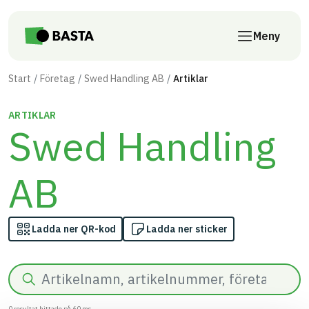
Till innehåll på sidan
Meny
Start
Företag
Swed Handling AB
Artiklar
ARTIKLAR
Swed Handling
AB
Ladda ner QR-kod
Ladda ner sticker
Sök
0
resultat hittade på
60
ms.