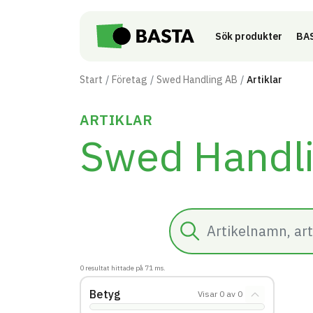
Till innehåll på sidan
Sök produkter
BAS
Start
Företag
Swed Handling AB
Artiklar
ARTIKLAR
Swed Handl
Sök
0
resultat hittade på
71
ms.
Betyg
Visar
0
av
0