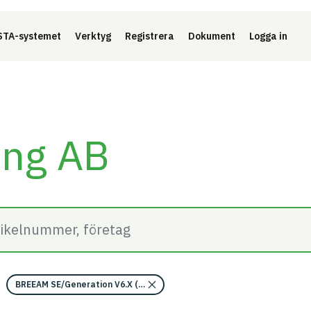
Länk 
TA-systemet
Verktyg
Registrera
Dokument
Logga in
ing AB
BREEAM SE/Generation V6.X (2023)/Kriterium: Mat 07 Farliga ämnen/Be