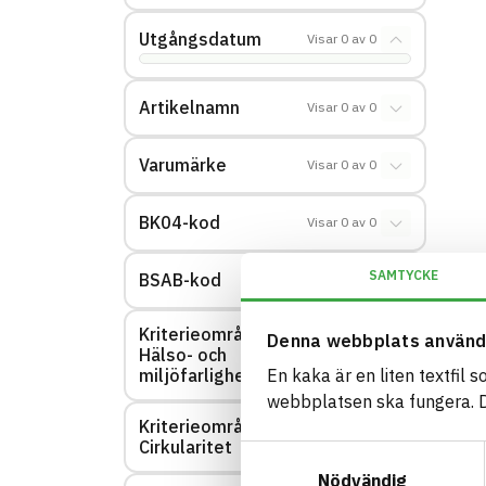
Utgångsdatum
Visar
0
av
0
Artikelnamn
Visar
0
av
0
Varumärke
Visar
0
av
0
BK04-kod
Visar
0
av
0
SAMTYCKE
BSAB-kod
Visar
0
av
0
Kriterieområde:
Denna webbplats använd
Hälso- och
Visar
0
av
0
miljöfarlighet
En kaka är en liten textfil 
webbplatsen ska fungera. Du
Kriterieområde:
Visar
0
av
0
Cirkularitet
Samtyckesval
Nödvändig