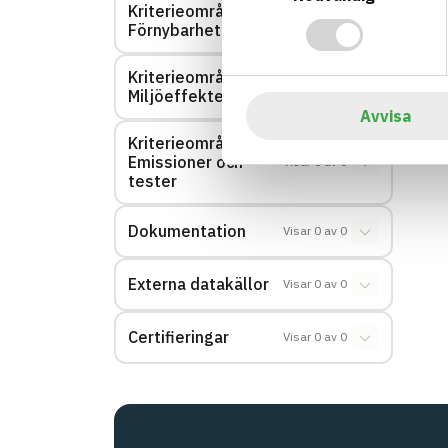
Kriterieområde:
Visar
0
av
0
Förnybarhet
Kriterieområde:
Visar
0
av
0
Miljöeffekter – EPD
Avvisa
Kriterieområde:
Emissioner och
Visar
0
av
0
tester
Dokumentation
Visar
0
av
0
Externa datakällor
Visar
0
av
0
Certifieringar
Visar
0
av
0