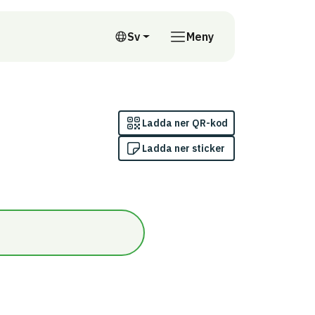
till annan webbplats
Sv
Meny
Svenska
Ladda ner QR-kod
Ladda ner sticker
dömningskriterium 7: Exemplarisk nivå/Uppfyller kraven