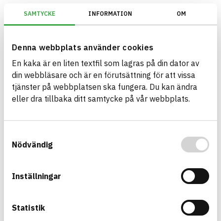
SAMTYCKE
INFORMATION
OM
Miljöbyggnad/Generation 2.X/Indikator 15 - Utfasning av farliga ämne
Denna webbplats använder cookies
En kaka är en liten textfil som lagras på din dator av
Bygg med BASTA - medvetna
din webbläsare och är en förutsättning för att vissa
produktval!
tjänster på webbplatsen ska fungera. Du kan ändra
eller dra tillbaka ditt samtycke på vår webbplats.
BASTA-systemet är ensamt på marknaden om att
erbjuda kostnadsfri och publikt tillgänglig
hållbarhets information om bygg- och
Samtyckesval
anläggningsprodukter. BASTA-systemet erbjuder
Nödvändig
även bedömningskriterier och betyg kopplat till
utfasning av farliga ämnen.
Inställningar
BASTA är ett dotterbolag till
IVL Svenska
Miljöinstitutet
och
Byggföretagen
.
Statistik
Länk till annan webbplats
LinkedIn