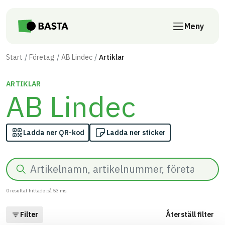
Till innehåll på sidan
Meny
Start
Företag
AB Lindec
Artiklar
ARTIKLAR
AB Lindec
Ladda ner QR-kod
Ladda ner sticker
Sök
0
resultat hittade på
53
ms.
Filter
Återställ filter