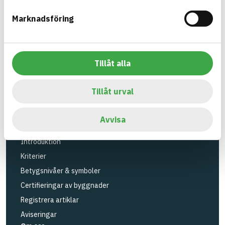
Verktyg
Marknadsföring
Sök artiklar
Loggbok
API
Tillåt alla
Registrera artiklar
Logga in
Tillåt urval
Registrera konto
BASTAs FAQ (Support)
Avvisa
BASTA-systemet
Introduktion
Kriterier
Betygsnivåer & symboler
Certifieringar av byggnader
Registrera artiklar
Aviseringar