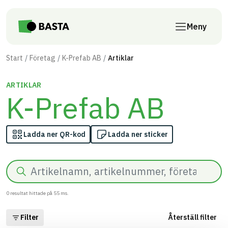
Till innehåll på sidan
Meny
Start
Företag
K-Prefab AB
Artiklar
ARTIKLAR
K-Prefab AB
Ladda ner QR-kod
Ladda ner sticker
Sök
0
resultat hittade på
55
ms.
Filter
Återställ filter