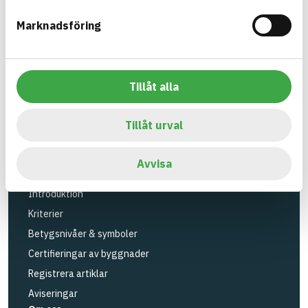
Verktyg
Marknadsföring
Sök artiklar
Loggbok
API
Tillåt alla
Registrera artiklar
Logga in
Tillåt urval
Registrera konto
BASTAs FAQ (Support)
Avvisa
BASTA-systemet
Introduktion
Kriterier
Betygsnivåer & symboler
Certifieringar av byggnader
Registrera artiklar
Aviseringar