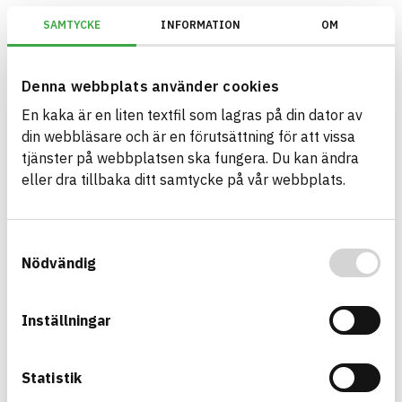
SAMTYCKE
INFORMATION
OM
Miljöbyggnad/Generation 4.X/Indikator 9 - Utfasning av farliga ämnen
Denna webbplats använder cookies
En kaka är en liten textfil som lagras på din dator av
Bygg med BASTA - medvetna
din webbläsare och är en förutsättning för att vissa
produktval!
tjänster på webbplatsen ska fungera. Du kan ändra
eller dra tillbaka ditt samtycke på vår webbplats.
BASTA-systemet är ensamt på marknaden om att
erbjuda kostnadsfri och publikt tillgänglig
hållbarhets information om bygg- och
Samtyckesval
anläggningsprodukter. BASTA-systemet erbjuder
Nödvändig
även bedömningskriterier och betyg kopplat till
utfasning av farliga ämnen.
Inställningar
BASTA är ett dotterbolag till
IVL Svenska
Miljöinstitutet
och
Byggföretagen
.
Statistik
Länk till annan webbplats
LinkedIn