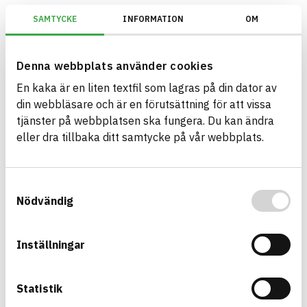
SAMTYCKE
INFORMATION
OM
Miljöbyggnad/Generation 4.X/Indikator 9 - Utfasning av farliga ämne
Denna webbplats använder cookies
En kaka är en liten textfil som lagras på din dator av
Bygg med BASTA - medvetna
din webbläsare och är en förutsättning för att vissa
produktval!
tjänster på webbplatsen ska fungera. Du kan ändra
eller dra tillbaka ditt samtycke på vår webbplats.
BASTA-systemet är ensamt på marknaden om att
erbjuda kostnadsfri och publikt tillgänglig
hållbarhets information om bygg- och
Samtyckesval
anläggningsprodukter. BASTA-systemet erbjuder
Nödvändig
även bedömningskriterier och betyg kopplat till
utfasning av farliga ämnen.
Inställningar
BASTA är ett dotterbolag till
IVL Svenska
Miljöinstitutet
och
Byggföretagen
.
Statistik
Länk till annan webbplats
LinkedIn