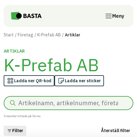
Till innehåll på sidan
Meny
Start
Företag
K-Prefab AB
Artiklar
ARTIKLAR
K-Prefab AB
Ladda ner QR-kod
Ladda ner sticker
Sök
0
resultat hittade på
56
ms.
Filter
Återställ filter