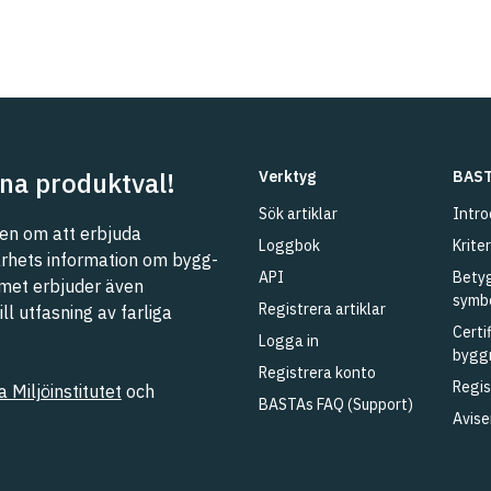
na produktval!
Verktyg
BAST
Sök artiklar
Intro
n om att erbjuda
Loggbok
Kriter
barhets information om bygg-
API
Betyg
met erbjuder även
symb
Registrera artiklar
l utfasning av farliga
Certi
Logga in
bygg
Registrera konto
Regis
 Miljöinstitutet
och
BASTAs FAQ (Support)
Avise