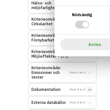
Hälso- och
Visar
1
av
1
miljöfarlighet
Samtyckesval
Nödvändig
Kriterieområde:
Visar
0
av
0
Cirkularitet
Kriterieområde:
Visar
0
av
0
Förnybarhet
Avvisa
Kriterieområde:
Visar
0
av
0
Miljöeffekter – EPD
Kriterieområde:
Emissioner och
Visar
0
av
0
tester
Dokumentation
Visar
4
av
4
Externa datakällor
Visar
0
av
0