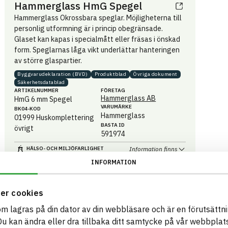
Hammerglass HmG Spegel
Hammerglass Okrossbara speglar. Möjligheterna till
personlig utformning är i princip obegränsade.
Glaset kan kapas i specialmått eller fräsas i önskad
form. Speglarnas låga vikt underlättar hanteringen
av större glaspartier.
Byggvaru­deklaration (BVD)
Produktblad
Övriga dokument
Säkerhets­datablad
ARTIKEL­NUMMER
FÖRETAG
Hammerglass AB
HmG 6 mm Spegel
VARUMÄRKE
BK04-KOD
Hammerglass
01999
Huskomplettering
BASTA ID
övrigt
591974
HÄLSO- OCH MILJÖ­FARLIGHET
Information finns
INFORMATION
Information ej lämnad
CIRKULARITET
Information ej lämnad
FÖRNYBARHET
er cookies
Information ej lämnad
som lagras på din dator av din webbläsare och är en förutsättnin
MILJÖEFFEKTER – EPD
 kan ändra eller dra tillbaka ditt samtycke på vår webbplats
Information ej lämnad
EMISSIONER OCH TESTER