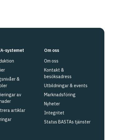
A-systemet
Om oss
duktion
Om oss
ier
Kontakt &
besöksadress
snivåer &
oler
Utbildningar & events
fieringar av
Marknadsföring
nader
Nyheter
trera artiklar
Integritet
ringar
Status BASTAs tjänster