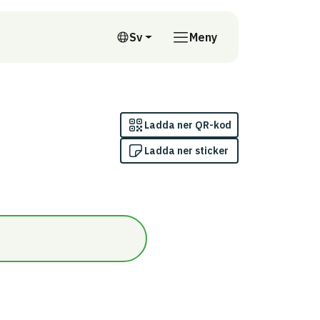
till annan webbplats
Sv
Meny
Svenska
Ladda ner QR-kod
Ladda ner sticker