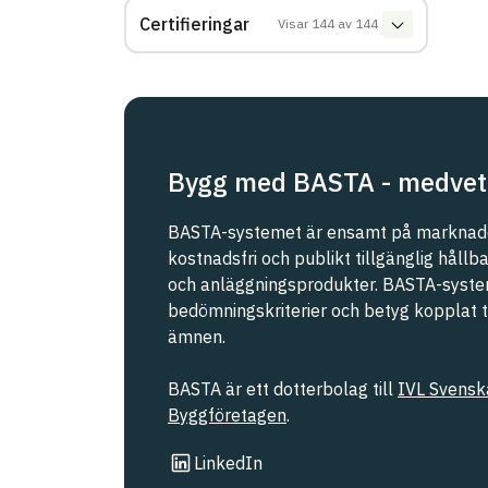
Certifieringar
Visar
144
av
144
Bygg med BASTA - medvet
BASTA-systemet är ensamt på marknade
kostnadsfri och publikt tillgänglig håll
och anläggningsprodukter. BASTA-syste
bedömningskriterier och betyg kopplat til
ämnen.
BASTA är ett dotterbolag till
IVL Svenska
Byggföretagen
.
Länk till annan webbplats
LinkedIn