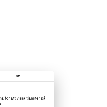
OM
g för att vissa tjänster på
.