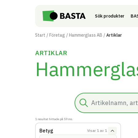
Till innehåll på sidan
Sök produkter
BAS
Start
Företag
Hammerglass AB
Artiklar
ARTIKLAR
Hammergla
Sök
1
resultat hittade på
59
ms.
Betyg
Visar
1
av
1