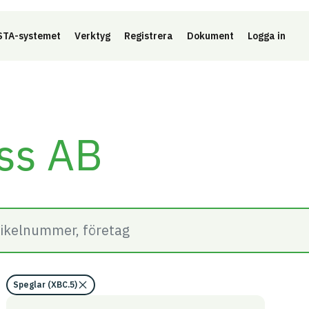
Länk 
TA-systemet
Verktyg
Registrera
Dokument
Logga in
ss AB
Speglar (XBC.5)