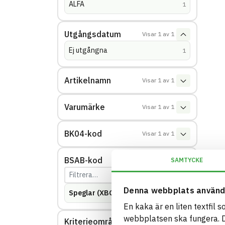
ALFA
(
träffar
)
1
Utgångsdatum
Visar
1
av
1
Ej utgångna
(
träffar
)
1
Artikelnamn
Visar
1
av
1
Varumärke
Visar
1
av
1
BK04-kod
Visar
1
av
1
BSAB-kod
Visar
1
av
1
SAMTYCKE
Denna webbplats använd
Speglar (XBC.5)
(
träffar
)
1
En kaka är en liten textfil 
webbplatsen ska fungera. Du
Kriterieområde: