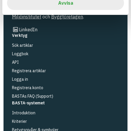
Avvisa
BASTA är ett dotterbolag till
IVL Svenska
Miljöinstitutet
och
Byggföretagen
.
Länk till annan webbplats
LinkedIn
Verktyg
Sök artiklar
Loggbok
API
Registrera artiklar
Logga in
Registrera konto
BASTAs FAQ (Support)
BASTA-systemet
Introduktion
Kriterier
Betygsnivåer & symboler