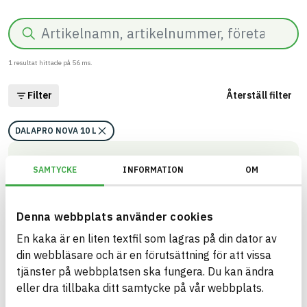
Sök
1
resultat hittade på
56
ms.
Filter
Återställ filter
DALAPRO NOVA 10 L
DALAPRO NOVA 10 L
SAMTYCKE
INFORMATION
OM
Spackel för vägg och tak inomhus
ARTIKEL­NUMMER
FÖRETAG
Saint Gobain Sweden AB -
611004
Scanspac
Denna webbplats använder cookies
BK04-KOD
VARUMÄRKE
01705
Kitt och spackel
En kaka är en liten textfil som lagras på din dator av
Dalapro
GTIN
BASTA ID
din webbläsare och är en förutsättning för att vissa
7391578110042
596909
tjänster på webbplatsen ska fungera. Du kan ändra
HÄLSO- OCH MILJÖ­FARLIGHET
Information finns
eller dra tillbaka ditt samtycke på vår webbplats.