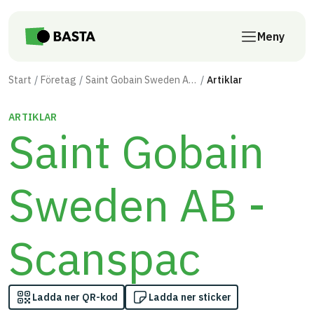
Till innehåll på sidan
Meny
Start
Företag
Saint Gobain Sweden AB - Scanspac
Artiklar
ARTIKLAR
Saint Gobain
Sweden AB -
Scanspac
Ladda ner QR-kod
Ladda ner sticker