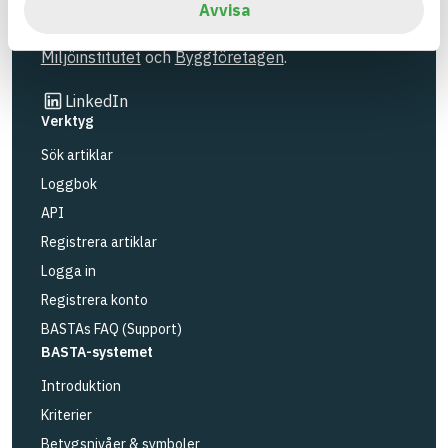
Avvisa
BASTA är ett dotterbolag till
IVL Svenska
Miljöinstitutet
och
Byggföretagen
.
Länk till annan webbplats
LinkedIn
Verktyg
Sök artiklar
Loggbok
API
Registrera artiklar
Logga in
Registrera konto
BASTAs FAQ (Support)
BASTA-systemet
Introduktion
Kriterier
Betygsnivåer & symboler