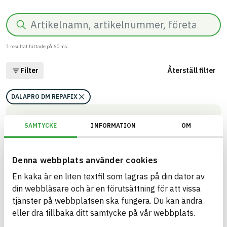
Sök
1
resultat hittade på
60
ms.
Filter
Återställ filter
DALAPRO DM REPAFIX
DALAPRO DM REPAFIX
SAMTYCKE
INFORMATION
OM
Spackel för vägg och tak inomhus
ARTIKEL­NUMMER
FÖRETAG
Saint Gobain Sweden AB -
620635
Scanspac
Denna webbplats använder cookies
BK04-KOD
VARUMÄRKE
01705
Kitt och spackel
En kaka är en liten textfil som lagras på din dator av
Dalapro
GTIN
BASTA ID
din webbläsare och är en förutsättning för att vissa
17391578206353
596884
tjänster på webbplatsen ska fungera. Du kan ändra
HÄLSO- OCH MILJÖ­FARLIGHET
Information finns
eller dra tillbaka ditt samtycke på vår webbplats.