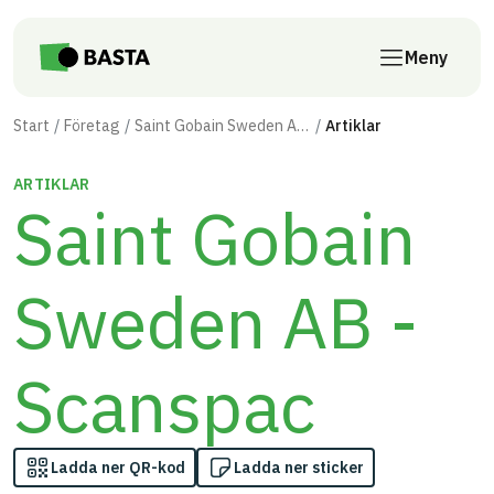
Till innehåll på sidan
Meny
Start
Företag
Saint Gobain Sweden AB - Scanspac
Artiklar
ARTIKLAR
Saint Gobain
Sweden AB -
Scanspac
Ladda ner QR-kod
Ladda ner sticker