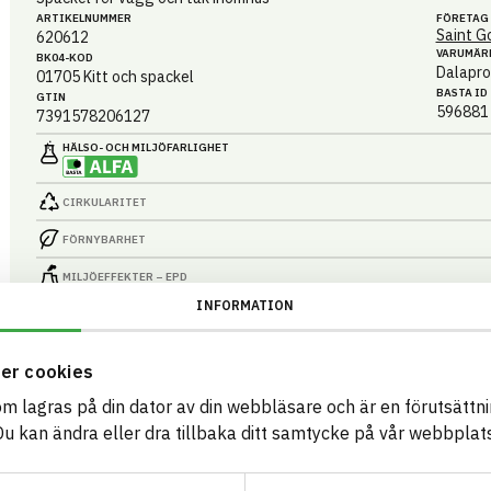
ARTIKEL­NUMMER
FÖRETAG
Saint G
620612
VARUMÄR
BK04-KOD
Dalapro
01705
Kitt och spackel
BASTA ID
GTIN
596881
7391578206127
HÄLSO- OCH MILJÖ­FARLIGHET
CIRKULARITET
FÖRNYBARHET
MILJÖEFFEKTER – EPD
INFORMATION
EMISSIONER OCH TESTER
er cookies
som lagras på din dator av din webbläsare och är en förutsättnin
DALAPRO DM40 12,5 KG
 kan ändra eller dra tillbaka ditt samtycke på vår webbplats
Spackel för vägg och tak inomhus
ARTIKEL­NUMMER
FÖRETAG
Saint G
620626