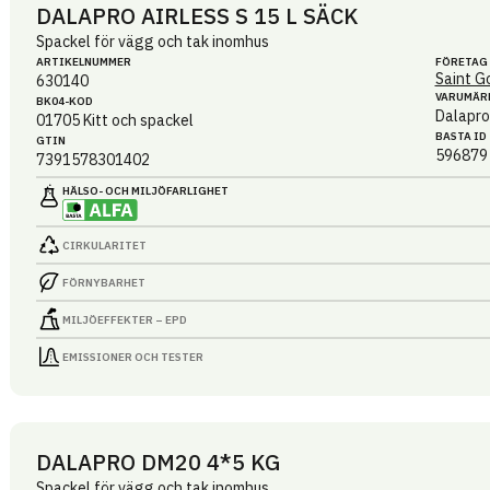
DALAPRO AIRLESS S 15 L SÄCK
Spackel för vägg och tak inomhus
ARTIKEL­NUMMER
FÖRETAG
Saint G
630140
VARUMÄR
BK04-KOD
Dalapro
01705
Kitt och spackel
BASTA ID
GTIN
596879
7391578301402
HÄLSO- OCH MILJÖ­FARLIGHET
CIRKULARITET
FÖRNYBARHET
MILJÖEFFEKTER – EPD
EMISSIONER OCH TESTER
DALAPRO DM20 4*5 KG
Spackel för vägg och tak inomhus