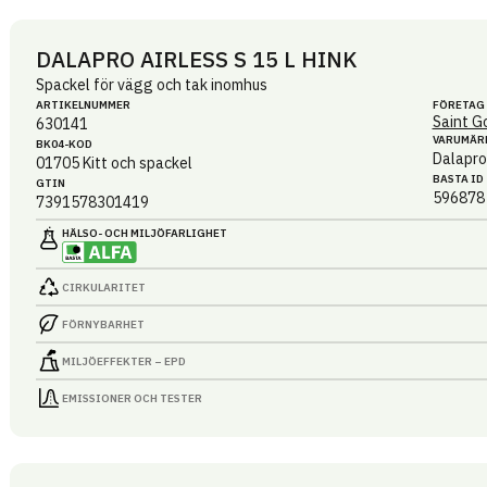
DALAPRO AIRLESS S 15 L HINK
Spackel för vägg och tak inomhus
ARTIKEL­NUMMER
FÖRETAG
Saint G
630141
VARUMÄR
BK04-KOD
Dalapro
01705
Kitt och spackel
BASTA ID
GTIN
596878
7391578301419
HÄLSO- OCH MILJÖ­FARLIGHET
CIRKULARITET
FÖRNYBARHET
MILJÖEFFEKTER – EPD
EMISSIONER OCH TESTER