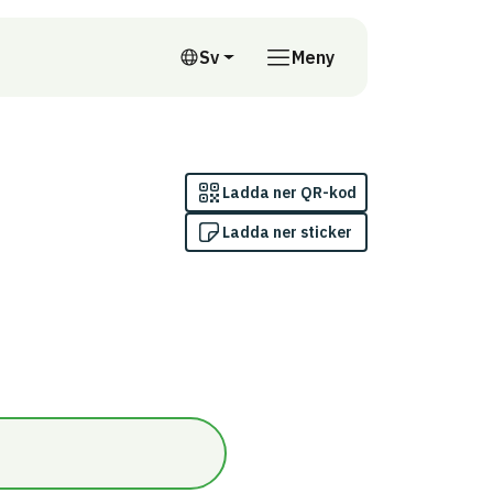
till annan webbplats
Sv
Meny
Svenska
Ladda ner QR-kod
Ladda ner sticker