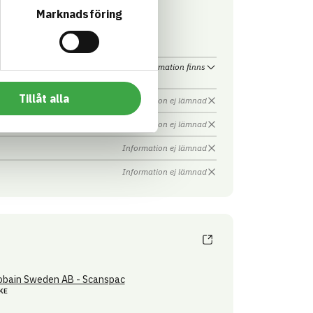
KE
Marknadsföring
Information finns
Tillåt alla
Information ej lämnad
Information ej lämnad
Information ej lämnad
Information ej lämnad
obain Sweden AB - Scanspac
KE