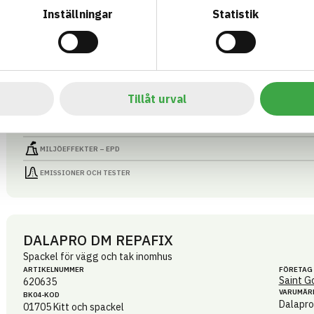
VARUMÄR
BK04-KOD
Inställningar
Statistik
Dalapro
01705
Kitt och spackel
BASTA ID
GTIN
596882
7391578206264
HÄLSO- OCH MILJÖ­FARLIGHET
Tillåt urval
CIRKULARITET
FÖRNYBARHET
MILJÖEFFEKTER – EPD
EMISSIONER OCH TESTER
DALAPRO DM REPAFIX
Spackel för vägg och tak inomhus
ARTIKEL­NUMMER
FÖRETAG
Saint G
620635
VARUMÄR
BK04-KOD
Dalapro
01705
Kitt och spackel