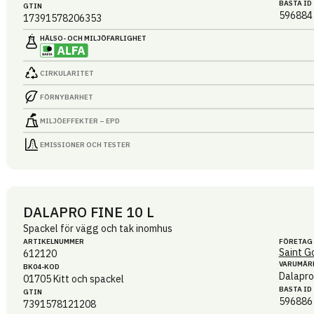
BASTA ID
GTIN
596884
17391578206353
HÄLSO- OCH MILJÖ­FARLIGHET
CIRKULARITET
FÖRNYBARHET
MILJÖEFFEKTER – EPD
EMISSIONER OCH TESTER
DALAPRO FINE 10 L
Spackel för vägg och tak inomhus
ARTIKEL­NUMMER
FÖRETAG
Saint G
612120
VARUMÄR
BK04-KOD
Dalapro
01705
Kitt och spackel
BASTA ID
GTIN
596886
7391578121208