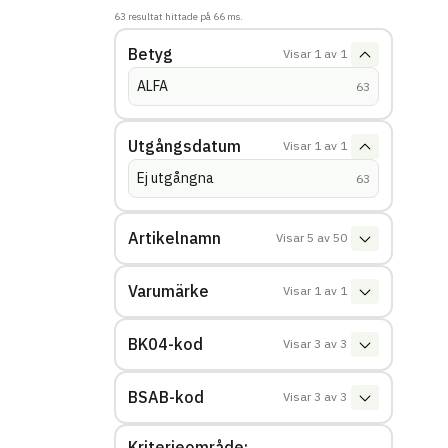
63
resultat hittade på
66
ms.
Betyg
Visar
1
av
1
ALFA
(
träffar
)
63
Utgångsdatum
Visar
1
av
1
Ej utgångna
(
träffar
)
63
Artikelnamn
Visar
5
av
50
Varumärke
Visar
1
av
1
BK04-kod
Visar
3
av
3
BSAB-kod
Visar
3
av
3
Kriterieområde: