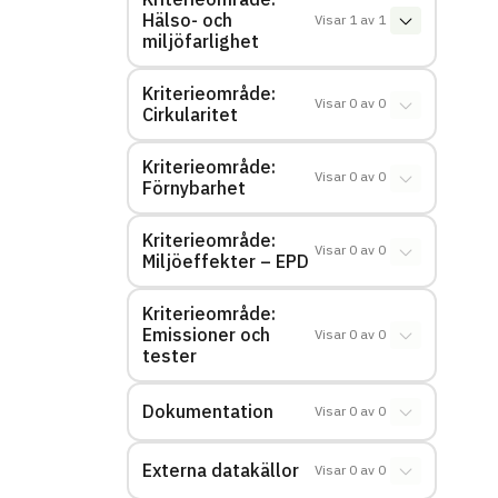
Hälso- och
Visar
1
av
1
miljöfarlighet
Kriterieområde:
Visar
0
av
0
Cirkularitet
Kriterieområde:
Visar
0
av
0
Förnybarhet
Kriterieområde:
Visar
0
av
0
Miljöeffekter – EPD
Kriterieområde:
Emissioner och
Visar
0
av
0
tester
Dokumentation
Visar
0
av
0
Externa datakällor
Visar
0
av
0