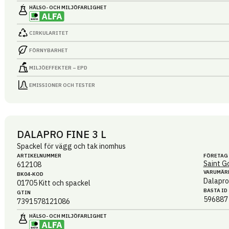
HÄLSO- OCH MILJÖ­FARLIGHET
CIRKULARITET
FÖRNYBARHET
MILJÖEFFEKTER – EPD
EMISSIONER OCH TESTER
DALAPRO FINE 3 L
Spackel för vägg och tak inomhus
ARTIKEL­NUMMER
FÖRETAG
Saint G
612108
VARUMÄR
BK04-KOD
Dalapro
01705
Kitt och spackel
BASTA ID
GTIN
596887
7391578121086
HÄLSO- OCH MILJÖ­FARLIGHET