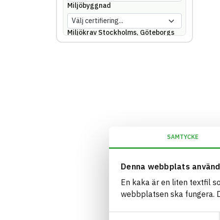
Miljöbyggnad
Miljökrav Stockholms, Göteborgs
eller Malmö stad
REACH SVHC
Svanen
Svenska Kraftnät
SAMTYCKE
Trafikverket
Denna webbplats använd
Upphandlingsmyndigheten
En kaka är en liten textfil 
webbplatsen ska fungera. Du
Samtyckesval