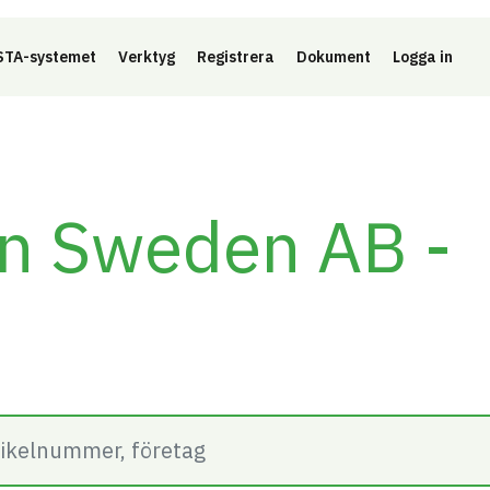
Länk 
TA-systemet
Verktyg
Registrera
Dokument
Logga in
in Sweden AB -