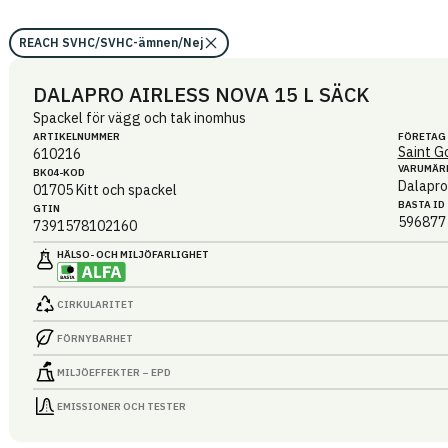
REACH SVHC/SVHC-ämnen/Nej
DALAPRO AIRLESS NOVA 15 L SÄCK
Spackel för vägg och tak inomhus
ARTIKEL­NUMMER
FÖRETAG
Saint G
610216
VARUMÄR
BK04-KOD
Dalapro
01705
Kitt och spackel
BASTA ID
GTIN
596877
7391578102160
HÄLSO- OCH MILJÖ­FARLIGHET
CIRKULARITET
FÖRNYBARHET
MILJÖEFFEKTER – EPD
EMISSIONER OCH TESTER