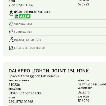
BASTA ID
GTIN
596921
7391578331386
HÄLSO- OCH MILJÖ­FARLIGHET
CIRKULARITET
FÖRNYBARHET
MILJÖEFFEKTER – EPD
EMISSIONER OCH TESTER
DALAPRO LIGHTN. JOINT 15L HINK
Spackel för vägg och tak inomhus
ARTIKEL­NUMMER
FÖRETAG
Saint Gobain Swed
610236
VARUMÄRKE
BK04-KOD
Dalapro
01705
Kitt och spackel
BASTA ID
GTIN
596929
7391578102368