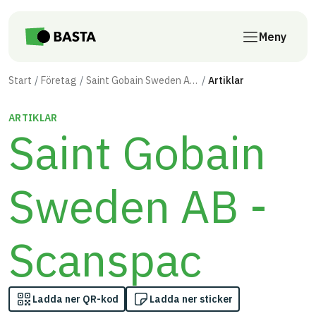
Till innehåll på sidan
Meny
Start
Företag
Saint Gobain Sweden AB - Scanspac
Artiklar
ARTIKLAR
Saint Gobain
Sweden AB -
Scanspac
Ladda ner QR-kod
Ladda ner sticker