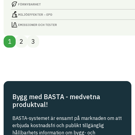
FÖRNYBARHET
MILJÖEFFEKTER – EPD
EMISSIONER OCH TESTER
1
2
3
Bygg med BASTA - medvetna
produktval!
BASTA-systemet är ensamt på marknaden om att
erbjuda kostnadsfri och publikt tillgänglig
hållbarhets information om bygg- och