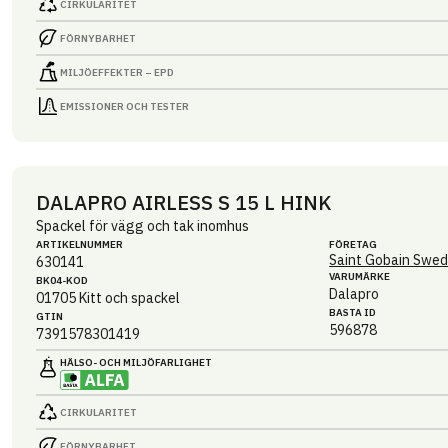
CIRKULARITET
FÖRNYBARHET
MILJÖEFFEKTER – EPD
EMISSIONER OCH TESTER
DALAPRO AIRLESS S 15 L HINK
Spackel för vägg och tak inomhus
ARTIKEL­NUMMER
FÖRETAG
Saint Gobain Swed
630141
VARUMÄRKE
BK04-KOD
Dalapro
01705
Kitt och spackel
BASTA ID
GTIN
596878
7391578301419
HÄLSO- OCH MILJÖ­FARLIGHET
CIRKULARITET
FÖRNYBARHET