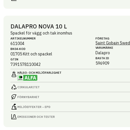
DALAPRO NOVA 10 L
Spackel för vägg och tak inomhus
ARTIKEL­NUMMER
FÖRETAG
Saint Gobain Swed
611004
VARUMÄRKE
BK04-KOD
Dalapro
01705
Kitt och spackel
BASTA ID
GTIN
596909
7391578110042
HÄLSO- OCH MILJÖ­FARLIGHET
CIRKULARITET
FÖRNYBARHET
MILJÖEFFEKTER – EPD
EMISSIONER OCH TESTER