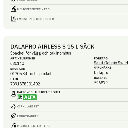
MILJÖEFFEKTER – EPD
EMISSIONER OCH TESTER
DALAPRO AIRLESS S 15 L SÄCK
Spackel för vägg och tak inomhus
ARTIKEL­NUMMER
FÖRETAG
Saint Gobain Swed
630140
VARUMÄRKE
BK04-KOD
Dalapro
01705
Kitt och spackel
BASTA ID
GTIN
596879
7391578301402
HÄLSO- OCH MILJÖ­FARLIGHET
CIRKULARITET
FÖRNYBARHET
MILJÖEFFEKTER – EPD