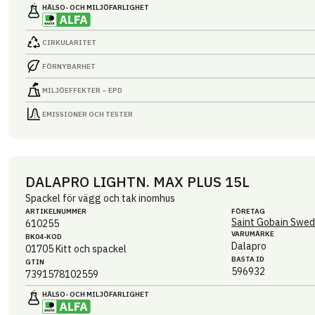
HÄLSO- OCH MILJÖ­FARLIGHET
CIRKULARITET
FÖRNYBARHET
MILJÖEFFEKTER – EPD
EMISSIONER OCH TESTER
DALAPRO LIGHTN. MAX PLUS 15L
Spackel för vägg och tak inomhus
ARTIKEL­NUMMER
FÖRETAG
Saint Gobain Swed
610255
VARUMÄRKE
BK04-KOD
Dalapro
01705
Kitt och spackel
BASTA ID
GTIN
596932
7391578102559
HÄLSO- OCH MILJÖ­FARLIGHET