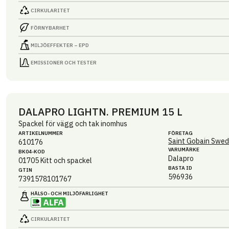
CIRKULARITET
FÖRNYBARHET
MILJÖEFFEKTER – EPD
EMISSIONER OCH TESTER
DALAPRO LIGHTN. PREMIUM 15 L
Spackel för vägg och tak inomhus
ARTIKEL­NUMMER
FÖRETAG
Saint Gobain Swed
610176
VARUMÄRKE
BK04-KOD
Dalapro
01705
Kitt och spackel
BASTA ID
GTIN
596936
7391578101767
HÄLSO- OCH MILJÖ­FARLIGHET
CIRKULARITET