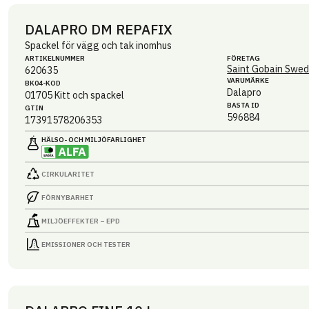
DALAPRO DM REPAFIX
Spackel för vägg och tak inomhus
ARTIKEL­NUMMER
FÖRETAG
Saint Gobain Swed
620635
VARUMÄRKE
BK04-KOD
Dalapro
01705
Kitt och spackel
BASTA ID
GTIN
596884
17391578206353
HÄLSO- OCH MILJÖ­FARLIGHET
CIRKULARITET
FÖRNYBARHET
MILJÖEFFEKTER – EPD
EMISSIONER OCH TESTER