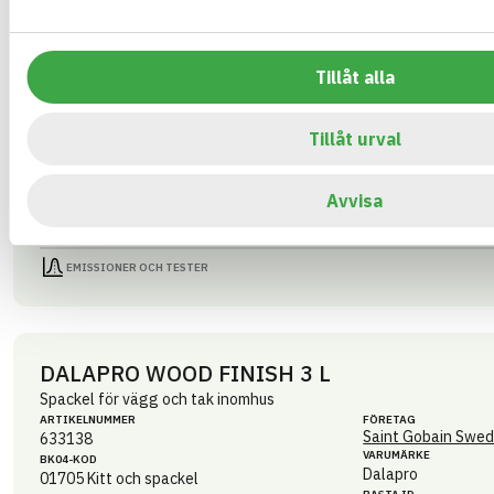
VARUMÄRKE
BK04-KOD
Dalapro
01705
Kitt och spackel
BASTA ID
GTIN
596919
7391578331034
Tillåt alla
HÄLSO- OCH MILJÖ­FARLIGHET
Tillåt urval
CIRKULARITET
FÖRNYBARHET
Avvisa
MILJÖEFFEKTER – EPD
EMISSIONER OCH TESTER
DALAPRO WOOD FINISH 3 L
Spackel för vägg och tak inomhus
ARTIKEL­NUMMER
FÖRETAG
Saint Gobain Swed
633138
VARUMÄRKE
BK04-KOD
Dalapro
01705
Kitt och spackel