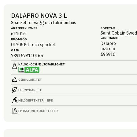
DALAPRO NOVA 3 L
Spackel för vägg och tak inomhus
ARTIKEL­NUMMER
FÖRETAG
Saint Gobain Swed
611016
VARUMÄRKE
BK04-KOD
Dalapro
01705
Kitt och spackel
BASTA ID
GTIN
596910
7391578110165
HÄLSO- OCH MILJÖ­FARLIGHET
CIRKULARITET
FÖRNYBARHET
MILJÖEFFEKTER – EPD
EMISSIONER OCH TESTER