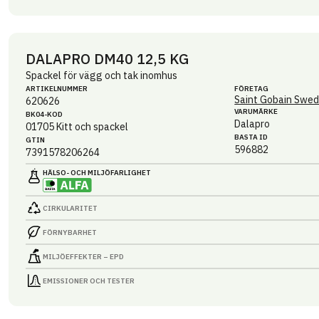
DALAPRO DM40 12,5 KG
Spackel för vägg och tak inomhus
ARTIKEL­NUMMER
FÖRETAG
Saint Gobain Swed
620626
VARUMÄRKE
BK04-KOD
Dalapro
01705
Kitt och spackel
BASTA ID
GTIN
596882
7391578206264
HÄLSO- OCH MILJÖ­FARLIGHET
CIRKULARITET
FÖRNYBARHET
MILJÖEFFEKTER – EPD
EMISSIONER OCH TESTER