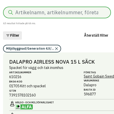
Sök
63
resultat hittade på
66
ms.
Filter
Återställ filter
Miljöbyggnad/Generation 4.X/Indikator 15
DALAPRO AIRLESS NOVA 15 L SÄCK
Spackel för vägg och tak inomhus
ARTIKEL­NUMMER
FÖRETAG
Saint Gobain Swed
610216
VARUMÄRKE
BK04-KOD
Dalapro
01705
Kitt och spackel
BASTA ID
GTIN
596877
7391578102160
HÄLSO- OCH MILJÖ­FARLIGHET