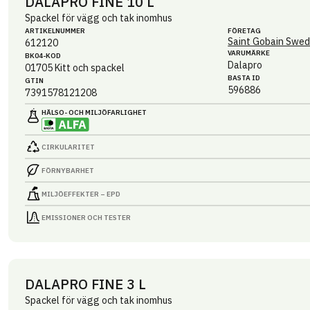
DALAPRO FINE 10 L
Spackel för vägg och tak inomhus
ARTIKEL­NUMMER
FÖRETAG
Saint Gobain Swed
612120
VARUMÄRKE
BK04-KOD
Dalapro
01705
Kitt och spackel
BASTA ID
GTIN
596886
7391578121208
HÄLSO- OCH MILJÖ­FARLIGHET
CIRKULARITET
FÖRNYBARHET
MILJÖEFFEKTER – EPD
EMISSIONER OCH TESTER
DALAPRO FINE 3 L
Spackel för vägg och tak inomhus