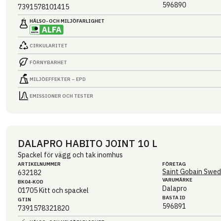
596890
7391578101415
HÄLSO- OCH MILJÖ­FARLIGHET
CIRKULARITET
FÖRNYBARHET
MILJÖEFFEKTER – EPD
EMISSIONER OCH TESTER
DALAPRO HABITO JOINT 10 L
Spackel för vägg och tak inomhus
ARTIKEL­NUMMER
FÖRETAG
Saint Gobain Swed
632182
VARUMÄRKE
BK04-KOD
Dalapro
01705
Kitt och spackel
BASTA ID
GTIN
596891
7391578321820