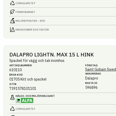
CIRKULARITET
FÖRNYBARHET
MILJÖEFFEKTER – EPD
EMISSIONER OCH TESTER
DALAPRO LIGHTN. MAX 15 L HINK
Spackel för vägg och tak inomhus
ARTIKEL­NUMMER
FÖRETAG
Saint Gobain Swed
610110
VARUMÄRKE
BK04-KOD
Dalapro
01705
Kitt och spackel
BASTA ID
GTIN
596896
7391578101101
HÄLSO- OCH MILJÖ­FARLIGHET
CIRKULARITET