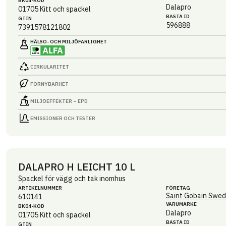
BK04-KOD
Dalapro
01705
Kitt och spackel
BASTA ID
GTIN
596888
7391578121802
HÄLSO- OCH MILJÖ­FARLIGHET
CIRKULARITET
FÖRNYBARHET
MILJÖEFFEKTER – EPD
EMISSIONER OCH TESTER
DALAPRO H LEICHT 10 L
Spackel för vägg och tak inomhus
ARTIKEL­NUMMER
FÖRETAG
Saint Gobain Swed
610141
VARUMÄRKE
BK04-KOD
Dalapro
01705
Kitt och spackel
BASTA ID
GTIN