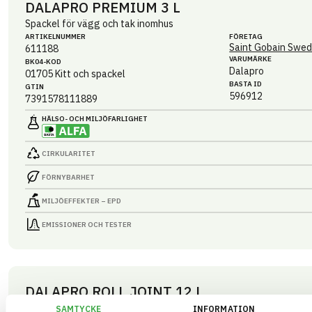
DALAPRO PREMIUM 3 L
Spackel för vägg och tak inomhus
ARTIKEL­NUMMER
FÖRETAG
Saint Gobain Swed
611188
VARUMÄRKE
BK04-KOD
Dalapro
01705
Kitt och spackel
BASTA ID
GTIN
596912
7391578111889
HÄLSO- OCH MILJÖ­FARLIGHET
CIRKULARITET
FÖRNYBARHET
MILJÖEFFEKTER – EPD
EMISSIONER OCH TESTER
DALAPRO ROLL JOINT 12 L
Spackel för vägg och tak inomhus
SAMTYCKE
INFORMATION