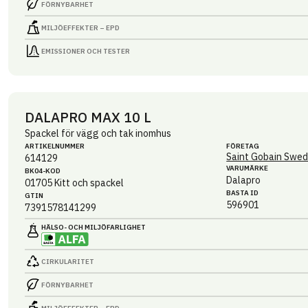
FÖRNYBARHET
MILJÖEFFEKTER – EPD
EMISSIONER OCH TESTER
DALAPRO MAX 10 L
Spackel för vägg och tak inomhus
ARTIKEL­NUMMER
FÖRETAG
Saint Gobain Swed
614129
VARUMÄRKE
BK04-KOD
Dalapro
01705
Kitt och spackel
BASTA ID
GTIN
596901
7391578141299
HÄLSO- OCH MILJÖ­FARLIGHET
CIRKULARITET
FÖRNYBARHET