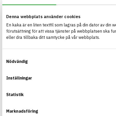
ARTIKEL­NUMMER
FÖRETAG
Saint Gobain Swed
610237
VARUMÄRKE
BK04-KOD
Dalapro
Denna webbplats använder cookies
01705
Kitt och spackel
BASTA ID
GTIN
En kaka är en liten textfil som lagras på din dator av din 
596913
7391578102375
förutsättning för att vissa tjänster på webbplatsen ska f
HÄLSO- OCH MILJÖ­FARLIGHET
eller dra tillbaka ditt samtycke på vår webbplats.
CIRKULARITET
Samtyckesval
FÖRNYBARHET
Nödvändig
MILJÖEFFEKTER – EPD
EMISSIONER OCH TESTER
Inställningar
Statistik
DALAPRO WOOD FINISH 0,5 L BURK
Spackel för vägg och tak inomhus
ARTIKEL­NUMMER
FÖRETAG
Marknadsföring
Saint Gobain Swed
633103