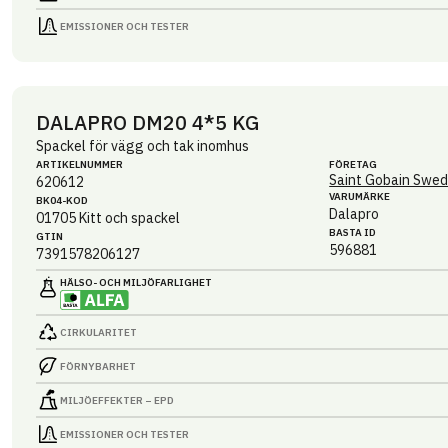
EMISSIONER OCH TESTER
DALAPRO DM20 4*5 KG
Spackel för vägg och tak inomhus
ARTIKEL­NUMMER
FÖRETAG
Saint Gobain Swed
620612
VARUMÄRKE
BK04-KOD
Dalapro
01705
Kitt och spackel
BASTA ID
GTIN
596881
7391578206127
HÄLSO- OCH MILJÖ­FARLIGHET
CIRKULARITET
FÖRNYBARHET
MILJÖEFFEKTER – EPD
EMISSIONER OCH TESTER