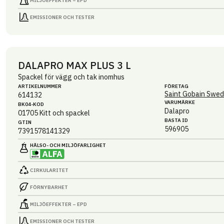
MILJÖEFFEKTER – EPD
EMISSIONER OCH TESTER
DALAPRO MAX PLUS 3 L
Spackel för vägg och tak inomhus
ARTIKEL­NUMMER
FÖRETAG
Saint Gobain Swed
614132
VARUMÄRKE
BK04-KOD
Dalapro
01705
Kitt och spackel
BASTA ID
GTIN
596905
7391578141329
HÄLSO- OCH MILJÖ­FARLIGHET
CIRKULARITET
FÖRNYBARHET
MILJÖEFFEKTER – EPD
EMISSIONER OCH TESTER