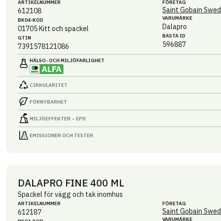
ARTIKEL­NUMMER
FÖRETAG
Saint Gobain Swed
612108
VARUMÄRKE
BK04-KOD
Dalapro
01705
Kitt och spackel
BASTA ID
GTIN
596887
7391578121086
HÄLSO- OCH MILJÖ­FARLIGHET
CIRKULARITET
FÖRNYBARHET
MILJÖEFFEKTER – EPD
EMISSIONER OCH TESTER
DALAPRO FINE 400 ML
Spackel för vägg och tak inomhus
ARTIKEL­NUMMER
FÖRETAG
Saint Gobain Swed
612187
VARUMÄRKE