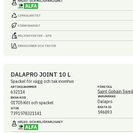
HÄLSO- OCH MILJÖ­FARLIGHET
CIRKULARITET
FÖRNYBARHET
MILJÖEFFEKTER – EPD
EMISSIONER OCH TESTER
DALAPRO JOINT 10 L
Spackel för vägg och tak inomhus
ARTIKEL­NUMMER
FÖRETAG
Saint Gobain Swed
632114
VARUMÄRKE
BK04-KOD
Dalapro
01705
Kitt och spackel
BASTA ID
GTIN
596893
7391578321141
HÄLSO- OCH MILJÖ­FARLIGHET