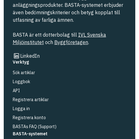
anläggningsprodukter. BASTA-systemet erbjuder
även bedömningskriterier och betyg kopplat till
utfasning av farliga ämnen.
BASTA är ett dotterbolag till
IVL Svenska
Miljöinstitutet
och
Byggföretagen
.
Länk till annan webbplats
LinkedIn
Verktyg
Sök artiklar
Loggbok
API
Registrera artiklar
Logga in
Registrera konto
BASTAs FAQ (Support)
BASTA-systemet