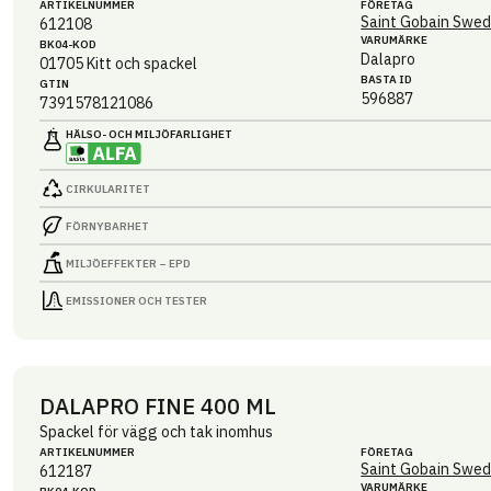
ARTIKEL­NUMMER
FÖRETAG
Saint Gobain Swed
612108
VARUMÄRKE
BK04-KOD
Dalapro
01705
Kitt och spackel
BASTA ID
GTIN
596887
7391578121086
HÄLSO- OCH MILJÖ­FARLIGHET
CIRKULARITET
FÖRNYBARHET
MILJÖEFFEKTER – EPD
EMISSIONER OCH TESTER
DALAPRO FINE 400 ML
Spackel för vägg och tak inomhus
ARTIKEL­NUMMER
FÖRETAG
Saint Gobain Swed
612187
VARUMÄRKE