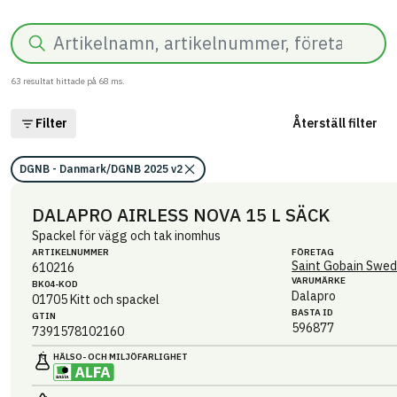
Sök
63
resultat hittade på
68
ms.
Filter
Återställ filter
DGNB - Danmark/DGNB 2025 v2
DALAPRO AIRLESS NOVA 15 L SÄCK
Spackel för vägg och tak inomhus
ARTIKEL­NUMMER
FÖRETAG
Saint Gobain Swed
610216
VARUMÄRKE
BK04-KOD
Dalapro
01705
Kitt och spackel
BASTA ID
GTIN
596877
7391578102160
HÄLSO- OCH MILJÖ­FARLIGHET