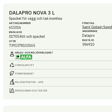
DALAPRO NOVA 3 L
Spackel för vägg och tak inomhus
ARTIKEL­NUMMER
FÖRETAG
Saint Gobain Swed
611016
VARUMÄRKE
BK04-KOD
Dalapro
01705
Kitt och spackel
BASTA ID
GTIN
596910
7391578110165
HÄLSO- OCH MILJÖ­FARLIGHET
CIRKULARITET
FÖRNYBARHET
MILJÖEFFEKTER – EPD
EMISSIONER OCH TESTER