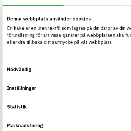
ARTIKEL­NUMMER
FÖRETAG
Saint Gobain Swed
610237
VARUMÄRKE
BK04-KOD
Dalapro
Denna webbplats använder cookies
01705
Kitt och spackel
BASTA ID
GTIN
En kaka är en liten textfil som lagras på din dator av din 
596913
7391578102375
förutsättning för att vissa tjänster på webbplatsen ska f
HÄLSO- OCH MILJÖ­FARLIGHET
eller dra tillbaka ditt samtycke på vår webbplats.
CIRKULARITET
Samtyckesval
FÖRNYBARHET
Nödvändig
MILJÖEFFEKTER – EPD
EMISSIONER OCH TESTER
Inställningar
Statistik
DALAPRO WOOD FINISH 0,5 L BURK
Spackel för vägg och tak inomhus
ARTIKEL­NUMMER
FÖRETAG
Marknadsföring
Saint Gobain Swed
633103