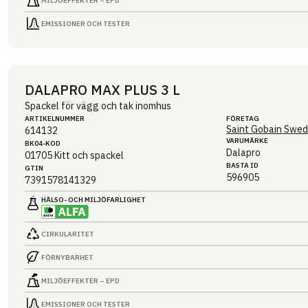
MILJÖEFFEKTER – EPD
EMISSIONER OCH TESTER
DALAPRO MAX PLUS 3 L
Spackel för vägg och tak inomhus
ARTIKEL­NUMMER
FÖRETAG
Saint Gobain Swed
614132
VARUMÄRKE
BK04-KOD
Dalapro
01705
Kitt och spackel
BASTA ID
GTIN
596905
7391578141329
HÄLSO- OCH MILJÖ­FARLIGHET
CIRKULARITET
FÖRNYBARHET
MILJÖEFFEKTER – EPD
EMISSIONER OCH TESTER