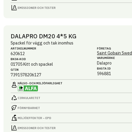
EMISSIONER OCH TESTER
DALAPRO DM20 4*5 KG
Spackel för vägg och tak inomhus
ARTIKEL­NUMMER
FÖRETAG
Saint Gobain Swed
620612
VARUMÄRKE
BK04-KOD
Dalapro
01705
Kitt och spackel
BASTA ID
GTIN
596881
7391578206127
HÄLSO- OCH MILJÖ­FARLIGHET
CIRKULARITET
FÖRNYBARHET
MILJÖEFFEKTER – EPD
EMISSIONER OCH TESTER