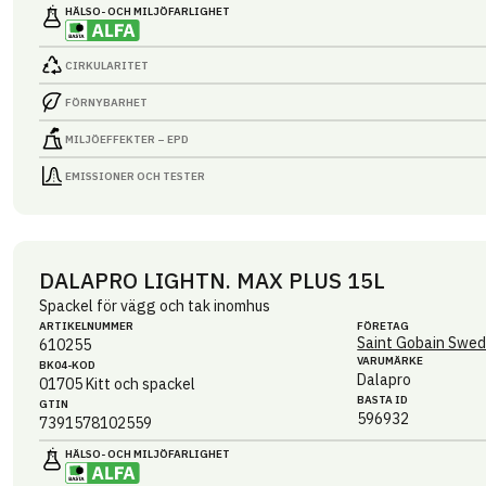
HÄLSO- OCH MILJÖ­FARLIGHET
CIRKULARITET
FÖRNYBARHET
MILJÖEFFEKTER – EPD
EMISSIONER OCH TESTER
DALAPRO LIGHTN. MAX PLUS 15L
Spackel för vägg och tak inomhus
ARTIKEL­NUMMER
FÖRETAG
Saint Gobain Swed
610255
VARUMÄRKE
BK04-KOD
Dalapro
01705
Kitt och spackel
BASTA ID
GTIN
596932
7391578102559
HÄLSO- OCH MILJÖ­FARLIGHET