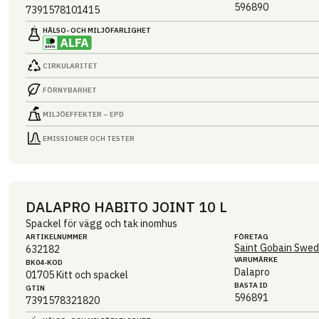
596890
7391578101415
HÄLSO- OCH MILJÖ­FARLIGHET
CIRKULARITET
FÖRNYBARHET
MILJÖEFFEKTER – EPD
EMISSIONER OCH TESTER
DALAPRO HABITO JOINT 10 L
Spackel för vägg och tak inomhus
ARTIKEL­NUMMER
FÖRETAG
Saint Gobain Swed
632182
VARUMÄRKE
BK04-KOD
Dalapro
01705
Kitt och spackel
BASTA ID
GTIN
596891
7391578321820