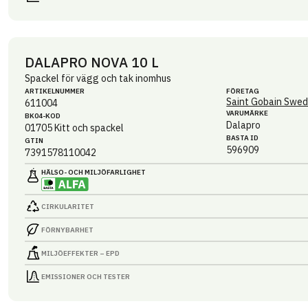
DALAPRO NOVA 10 L
Spackel för vägg och tak inomhus
ARTIKEL­NUMMER
FÖRETAG
Saint Gobain Swed
611004
VARUMÄRKE
BK04-KOD
Dalapro
01705
Kitt och spackel
BASTA ID
GTIN
596909
7391578110042
HÄLSO- OCH MILJÖ­FARLIGHET
CIRKULARITET
FÖRNYBARHET
MILJÖEFFEKTER – EPD
EMISSIONER OCH TESTER