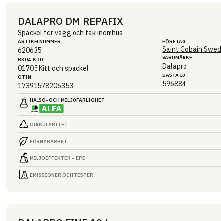
DALAPRO DM REPAFIX
Spackel för vägg och tak inomhus
ARTIKEL­NUMMER
FÖRETAG
Saint Gobain Swed
620635
VARUMÄRKE
BK04-KOD
Dalapro
01705
Kitt och spackel
BASTA ID
GTIN
596884
17391578206353
HÄLSO- OCH MILJÖ­FARLIGHET
CIRKULARITET
FÖRNYBARHET
MILJÖEFFEKTER – EPD
EMISSIONER OCH TESTER