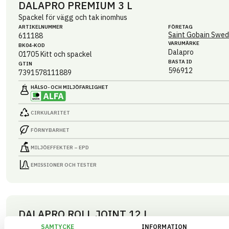
DALAPRO PREMIUM 3 L
Spackel för vägg och tak inomhus
ARTIKEL­NUMMER
FÖRETAG
Saint Gobain Swed
611188
VARUMÄRKE
BK04-KOD
Dalapro
01705
Kitt och spackel
BASTA ID
GTIN
596912
7391578111889
HÄLSO- OCH MILJÖ­FARLIGHET
CIRKULARITET
FÖRNYBARHET
MILJÖEFFEKTER – EPD
EMISSIONER OCH TESTER
DALAPRO ROLL JOINT 12 L
Spackel för vägg och tak inomhus
SAMTYCKE
INFORMATION