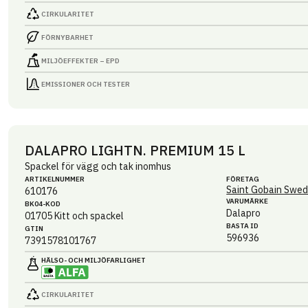
CIRKULARITET
FÖRNYBARHET
MILJÖEFFEKTER – EPD
EMISSIONER OCH TESTER
DALAPRO LIGHTN. PREMIUM 15 L
Spackel för vägg och tak inomhus
ARTIKEL­NUMMER
FÖRETAG
Saint Gobain Swed
610176
VARUMÄRKE
BK04-KOD
Dalapro
01705
Kitt och spackel
BASTA ID
GTIN
596936
7391578101767
HÄLSO- OCH MILJÖ­FARLIGHET
CIRKULARITET