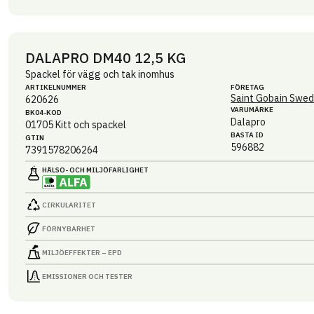
DALAPRO DM40 12,5 KG
Spackel för vägg och tak inomhus
ARTIKEL­NUMMER
FÖRETAG
Saint Gobain Swed
620626
VARUMÄRKE
BK04-KOD
Dalapro
01705
Kitt och spackel
BASTA ID
GTIN
596882
7391578206264
HÄLSO- OCH MILJÖ­FARLIGHET
CIRKULARITET
FÖRNYBARHET
MILJÖEFFEKTER – EPD
EMISSIONER OCH TESTER