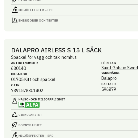
MILJÖEFFEKTER – EPD
EMISSIONER OCH TESTER
DALAPRO AIRLESS S 15 L SÄCK
Spackel för vägg och tak inomhus
ARTIKEL­NUMMER
FÖRETAG
Saint Gobain Swed
630140
VARUMÄRKE
BK04-KOD
Dalapro
01705
Kitt och spackel
BASTA ID
GTIN
596879
7391578301402
HÄLSO- OCH MILJÖ­FARLIGHET
CIRKULARITET
FÖRNYBARHET
MILJÖEFFEKTER – EPD