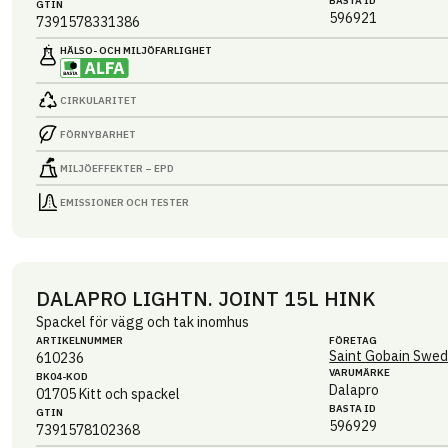
BASTA ID
GTIN
596921
7391578331386
HÄLSO- OCH MILJÖ­FARLIGHET
CIRKULARITET
FÖRNYBARHET
MILJÖEFFEKTER – EPD
EMISSIONER OCH TESTER
DALAPRO LIGHTN. JOINT 15L HINK
Spackel för vägg och tak inomhus
ARTIKEL­NUMMER
FÖRETAG
Saint Gobain Swed
610236
VARUMÄRKE
BK04-KOD
Dalapro
01705
Kitt och spackel
BASTA ID
GTIN
596929
7391578102368