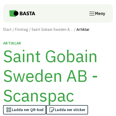
Till innehåll på sidan
Meny
Start
Företag
Saint Gobain Sweden AB - Scanspac
Artiklar
ARTIKLAR
Saint Gobain
Sweden AB -
Scanspac
Ladda ner QR-kod
Ladda ner sticker