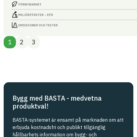
FÖRNYBARHET
MILJÖEFFEKTER – EPD
EMISSIONER OCH TESTER
1
2
3
Bygg med BASTA - medvetna
produktval!
BASTA-systemet är ensamt på marknaden om att
erbjuda kostnadsfri och publikt tillgänglig
hållbarhets information om bygg- och