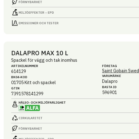
FÖRNYBARHET
MILJÖEFFEKTER – EPD
EMISSIONER OCH TESTER
DALAPRO MAX 10 L
Spackel för vägg och tak inomhus
ARTIKEL­NUMMER
FÖRETAG
Saint Gobain Swed
614129
VARUMÄRKE
BK04-KOD
Dalapro
01705
Kitt och spackel
BASTA ID
GTIN
596901
7391578141299
HÄLSO- OCH MILJÖ­FARLIGHET
CIRKULARITET
FÖRNYBARHET