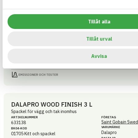
VARUMÄRKE
BK04-KOD
Dalapro
01705
Kitt och spackel
BASTA ID
GTIN
596919
7391578331034
Tillåt alla
HÄLSO- OCH MILJÖ­FARLIGHET
Tillåt urval
CIRKULARITET
FÖRNYBARHET
Avvisa
MILJÖEFFEKTER – EPD
EMISSIONER OCH TESTER
DALAPRO WOOD FINISH 3 L
Spackel för vägg och tak inomhus
ARTIKEL­NUMMER
FÖRETAG
Saint Gobain Swed
633138
VARUMÄRKE
BK04-KOD
Dalapro
01705
Kitt och spackel