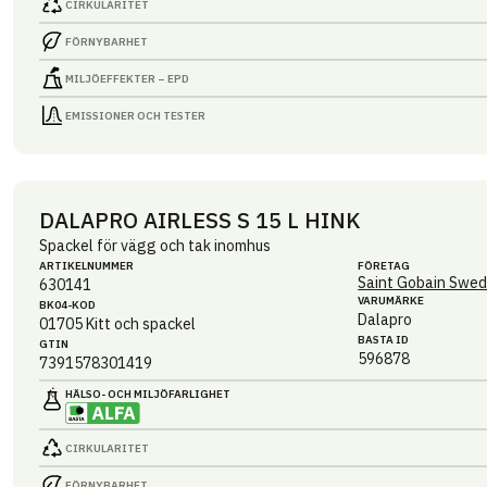
CIRKULARITET
FÖRNYBARHET
MILJÖEFFEKTER – EPD
EMISSIONER OCH TESTER
DALAPRO AIRLESS S 15 L HINK
Spackel för vägg och tak inomhus
ARTIKEL­NUMMER
FÖRETAG
Saint Gobain Swed
630141
VARUMÄRKE
BK04-KOD
Dalapro
01705
Kitt och spackel
BASTA ID
GTIN
596878
7391578301419
HÄLSO- OCH MILJÖ­FARLIGHET
CIRKULARITET
FÖRNYBARHET