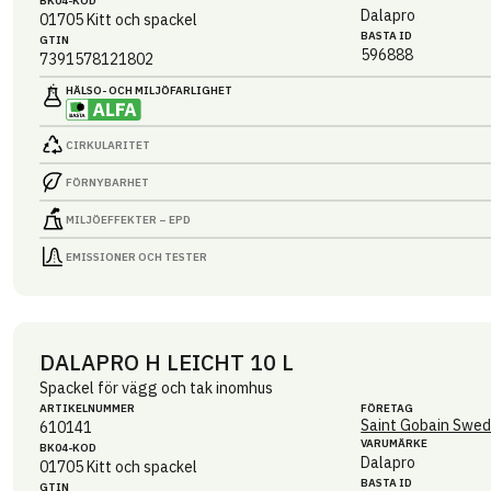
BK04-KOD
Dalapro
01705
Kitt och spackel
BASTA ID
GTIN
596888
7391578121802
HÄLSO- OCH MILJÖ­FARLIGHET
CIRKULARITET
FÖRNYBARHET
MILJÖEFFEKTER – EPD
EMISSIONER OCH TESTER
DALAPRO H LEICHT 10 L
Spackel för vägg och tak inomhus
ARTIKEL­NUMMER
FÖRETAG
Saint Gobain Swed
610141
VARUMÄRKE
BK04-KOD
Dalapro
01705
Kitt och spackel
BASTA ID
GTIN