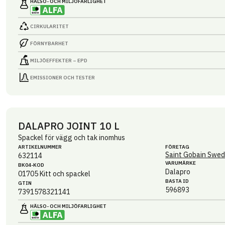
HÄLSO- OCH MILJÖ­FARLIGHET
CIRKULARITET
FÖRNYBARHET
MILJÖEFFEKTER – EPD
EMISSIONER OCH TESTER
DALAPRO JOINT 10 L
Spackel för vägg och tak inomhus
ARTIKEL­NUMMER
FÖRETAG
Saint Gobain Swed
632114
VARUMÄRKE
BK04-KOD
Dalapro
01705
Kitt och spackel
BASTA ID
GTIN
596893
7391578321141
HÄLSO- OCH MILJÖ­FARLIGHET