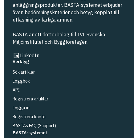
anläggningsprodukter. BASTA-systemet erbjuder
även bedömningskriterier och betyg kopplat till
utfasning av farliga ämnen.
BASTA är ett dotterbolag till
IVL Svenska
Miljöinstitutet
och
Byggföretagen
.
Länk till annan webbplats
LinkedIn
Verktyg
Sök artiklar
Loggbok
API
Registrera artiklar
Logga in
Registrera konto
BASTAs FAQ (Support)
BASTA-systemet