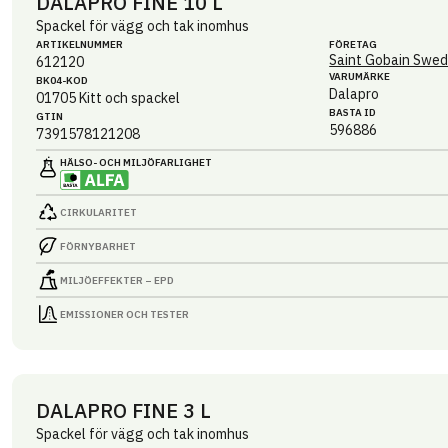
DALAPRO FINE 10 L
Spackel för vägg och tak inomhus
ARTIKEL­NUMMER
FÖRETAG
Saint Gobain Swed
612120
VARUMÄRKE
BK04-KOD
Dalapro
01705
Kitt och spackel
BASTA ID
GTIN
596886
7391578121208
HÄLSO- OCH MILJÖ­FARLIGHET
CIRKULARITET
FÖRNYBARHET
MILJÖEFFEKTER – EPD
EMISSIONER OCH TESTER
DALAPRO FINE 3 L
Spackel för vägg och tak inomhus