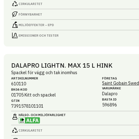
CIRKULARITET
FÖRNYBARHET
MILJÖEFFEKTER – EPD
EMISSIONER OCH TESTER
DALAPRO LIGHTN. MAX 15 L HINK
Spackel för vägg och tak inomhus
ARTIKEL­NUMMER
FÖRETAG
Saint Gobain Swed
610110
VARUMÄRKE
BK04-KOD
Dalapro
01705
Kitt och spackel
BASTA ID
GTIN
596896
7391578101101
HÄLSO- OCH MILJÖ­FARLIGHET
CIRKULARITET