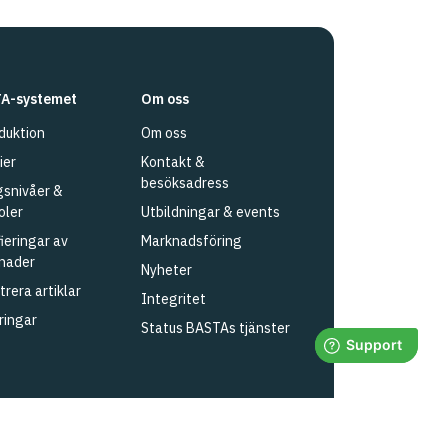
A-systemet
Om oss
duktion
Om oss
ier
Kontakt &
besöksadress
snivåer &
oler
Utbildningar & events
fieringar av
Marknadsföring
nader
Nyheter
trera artiklar
Integritet
ringar
Status BASTAs tjänster