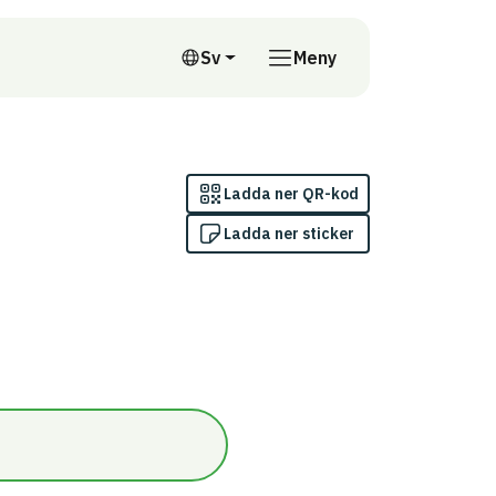
till annan webbplats
Sv
Meny
Svenska
Ladda ner QR-kod
Ladda ner sticker