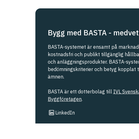
Bygg med BASTA - medvet
BASTA-systemet är ensamt på marknade
kostnadsfri och publikt tillgänglig håll
och anläggningsprodukter. BASTA-syste
bedömningskriterier och betyg kopplat til
ämnen.
BASTA är ett dotterbolag till
IVL Svenska
Byggföretagen
.
Länk till annan webbplats
LinkedIn