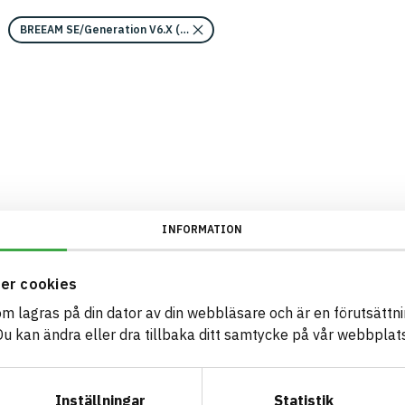
BREEAM SE/Generation V6.X (2023)/Kriterium: Mat 07 Farliga ämnen/Be
INFORMATION
er cookies
som lagras på din dator av din webbläsare och är en förutsättnin
 kan ändra eller dra tillbaka ditt samtycke på vår webbplats
Inställningar
Statistik