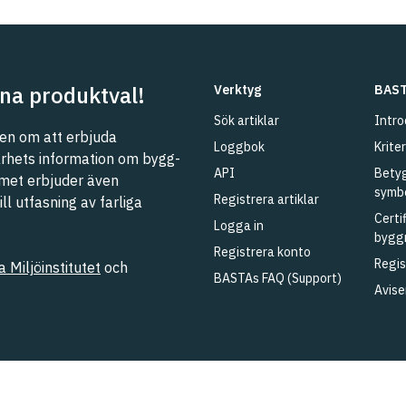
na produktval!
Verktyg
BAST
Sök artiklar
Intro
n om att erbjuda
Loggbok
Kriter
barhets information om bygg-
API
Betyg
met erbjuder även
symb
Registrera artiklar
l utfasning av farliga
Certi
Logga in
bygg
Registrera konto
Regis
 Miljöinstitutet
och
BASTAs FAQ (Support)
Avise