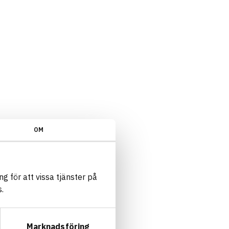
dömningskriterium 4 och 5/Installationsprodukter/Omfattas inte av indik
OM
g för att vissa tjänster på
.
Marknadsföring