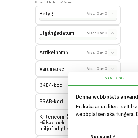
0
resultat hittade på
57
ms.
Betyg
Visar
0
av
0
Utgångsdatum
Visar
0
av
0
Artikelnamn
Visar
0
av
0
Varumärke
Visar
0
av
0
SAMTYCKE
BK04-kod
Visar
0
av
0
Denna webbplats använd
BSAB-kod
Visar
0
av
0
En kaka är en liten textfil 
webbplatsen ska fungera. Du
Kriterieområde:
Hälso- och
Visar
0
av
0
miljöfarlighet
Samtyckesval
Nödvändig