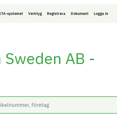
Länk 
TA-systemet
Verktyg
Registrera
Dokument
Logga in
n Sweden AB -