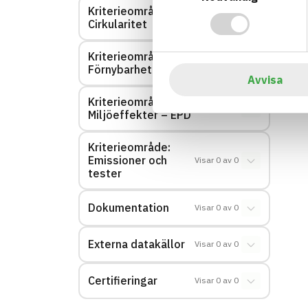
Kriterieområde:
Visar
0
av
0
Cirkularitet
Kriterieområde:
Visar
0
av
0
Förnybarhet
Avvisa
Kriterieområde:
Visar
0
av
0
Miljöeffekter – EPD
Kriterieområde:
Emissioner och
Visar
0
av
0
tester
Dokumentation
Visar
0
av
0
Externa datakällor
Visar
0
av
0
Certifieringar
Visar
0
av
0