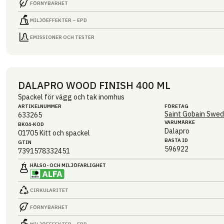
FÖRNYBARHET
MILJÖEFFEKTER – EPD
EMISSIONER OCH TESTER
DALAPRO WOOD FINISH 400 ML
Spackel för vägg och tak inomhus
ARTIKEL­NUMMER
FÖRETAG
Saint Gobain Swed
633265
VARUMÄRKE
BK04-KOD
Dalapro
01705
Kitt och spackel
BASTA ID
GTIN
596922
7391578332451
HÄLSO- OCH MILJÖ­FARLIGHET
CIRKULARITET
FÖRNYBARHET