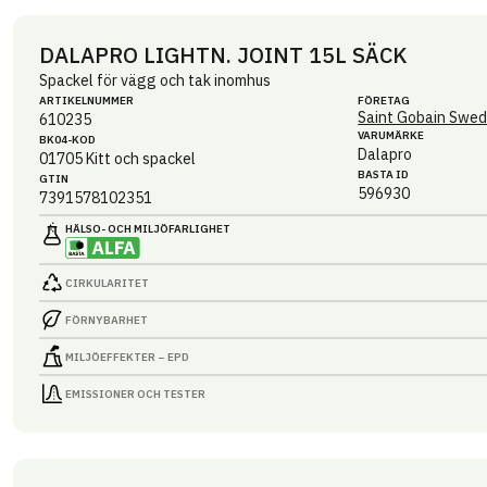
DALAPRO LIGHTN. JOINT 15L SÄCK
Spackel för vägg och tak inomhus
ARTIKEL­NUMMER
FÖRETAG
Saint Gobain Swed
610235
VARUMÄRKE
BK04-KOD
Dalapro
01705
Kitt och spackel
BASTA ID
GTIN
596930
7391578102351
HÄLSO- OCH MILJÖ­FARLIGHET
CIRKULARITET
FÖRNYBARHET
MILJÖEFFEKTER – EPD
EMISSIONER OCH TESTER