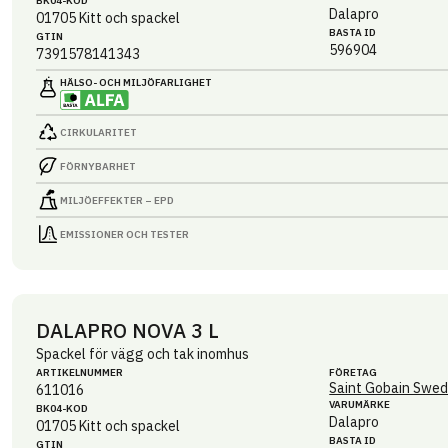
BK04-KOD
Dalapro
01705
Kitt och spackel
BASTA ID
GTIN
596904
7391578141343
HÄLSO- OCH MILJÖ­FARLIGHET
CIRKULARITET
FÖRNYBARHET
MILJÖEFFEKTER – EPD
EMISSIONER OCH TESTER
DALAPRO NOVA 3 L
Spackel för vägg och tak inomhus
ARTIKEL­NUMMER
FÖRETAG
Saint Gobain Swed
611016
VARUMÄRKE
BK04-KOD
Dalapro
01705
Kitt och spackel
BASTA ID
GTIN