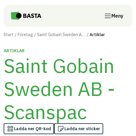
Till innehåll på sidan
Meny
Start
Företag
Saint Gobain Sweden AB - Scanspac
Artiklar
ARTIKLAR
Saint Gobain
Sweden AB -
Scanspac
Ladda ner QR-kod
Ladda ner sticker