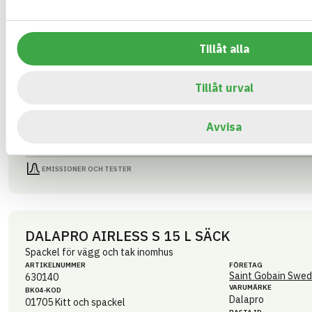
VARUMÄRKE
BK04-KOD
Dalapro
01705
Kitt och spackel
BASTA ID
GTIN
596878
7391578301419
Tillåt alla
HÄLSO- OCH MILJÖ­FARLIGHET
Tillåt urval
CIRKULARITET
FÖRNYBARHET
Avvisa
MILJÖEFFEKTER – EPD
EMISSIONER OCH TESTER
DALAPRO AIRLESS S 15 L SÄCK
Spackel för vägg och tak inomhus
ARTIKEL­NUMMER
FÖRETAG
Saint Gobain Swed
630140
VARUMÄRKE
BK04-KOD
Dalapro
01705
Kitt och spackel