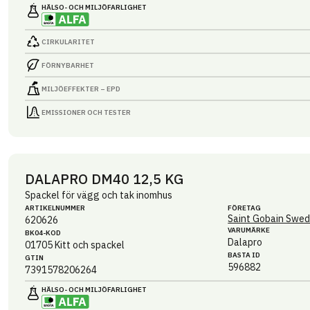
HÄLSO- OCH MILJÖ­FARLIGHET
CIRKULARITET
FÖRNYBARHET
MILJÖEFFEKTER – EPD
EMISSIONER OCH TESTER
DALAPRO DM40 12,5 KG
Spackel för vägg och tak inomhus
ARTIKEL­NUMMER
FÖRETAG
Saint Gobain Swed
620626
VARUMÄRKE
BK04-KOD
Dalapro
01705
Kitt och spackel
BASTA ID
GTIN
596882
7391578206264
HÄLSO- OCH MILJÖ­FARLIGHET