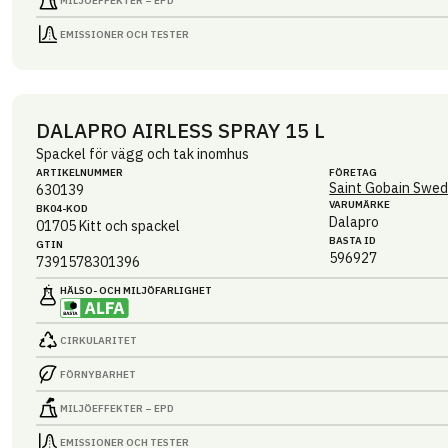
MILJÖEFFEKTER – EPD
EMISSIONER OCH TESTER
DALAPRO AIRLESS SPRAY 15 L
Spackel för vägg och tak inomhus
ARTIKEL­NUMMER
FÖRETAG
Saint Gobain Swed
630139
VARUMÄRKE
BK04-KOD
Dalapro
01705
Kitt och spackel
BASTA ID
GTIN
596927
7391578301396
HÄLSO- OCH MILJÖ­FARLIGHET
CIRKULARITET
FÖRNYBARHET
MILJÖEFFEKTER – EPD
EMISSIONER OCH TESTER