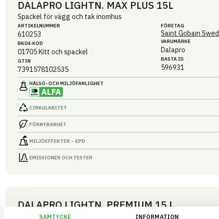
DALAPRO LIGHTN. MAX PLUS 15L
Spackel för vägg och tak inomhus
ARTIKEL­NUMMER
FÖRETAG
Saint Gobain Swed
610253
VARUMÄRKE
BK04-KOD
Dalapro
01705
Kitt och spackel
BASTA ID
GTIN
596931
7391578102535
HÄLSO- OCH MILJÖ­FARLIGHET
CIRKULARITET
FÖRNYBARHET
MILJÖEFFEKTER – EPD
EMISSIONER OCH TESTER
DALAPRO LIGHTN. PREMIUM 15 L
Spackel för vägg och tak inomhus
SAMTYCKE
INFORMATION