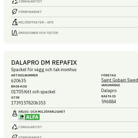
CIRKULARITET
FÖRNYBARHET
MILJÖEFFEKTER – EPD
EMISSIONER OCH TESTER
DALAPRO DM REPAFIX
Spackel för vägg och tak inomhus
ARTIKEL­NUMMER
FÖRETAG
Saint Gobain Swed
620635
VARUMÄRKE
BK04-KOD
Dalapro
01705
Kitt och spackel
BASTA ID
GTIN
596884
17391578206353
HÄLSO- OCH MILJÖ­FARLIGHET
CIRKULARITET
FÖRNYBARHET