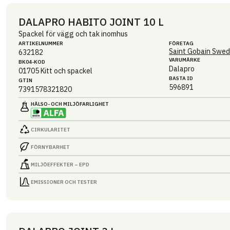
DALAPRO HABITO JOINT 10 L
Spackel för vägg och tak inomhus
ARTIKEL­NUMMER
FÖRETAG
Saint Gobain Swed
632182
VARUMÄRKE
BK04-KOD
Dalapro
01705
Kitt och spackel
BASTA ID
GTIN
596891
7391578321820
HÄLSO- OCH MILJÖ­FARLIGHET
CIRKULARITET
FÖRNYBARHET
MILJÖEFFEKTER – EPD
EMISSIONER OCH TESTER