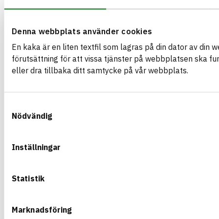
ARTIKEL­NUMMER
FÖRETAG
Saint Gobain Swed
610176
VARUMÄRKE
BK04-KOD
Dalapro
Denna webbplats använder cookies
01705
Kitt och spackel
BASTA ID
GTIN
En kaka är en liten textfil som lagras på din dator av din 
596936
7391578101767
förutsättning för att vissa tjänster på webbplatsen ska f
HÄLSO- OCH MILJÖ­FARLIGHET
eller dra tillbaka ditt samtycke på vår webbplats.
CIRKULARITET
Samtyckesval
FÖRNYBARHET
Nödvändig
MILJÖEFFEKTER – EPD
EMISSIONER OCH TESTER
Inställningar
Statistik
DALAPRO AIRLESS S 15 L HINK
Spackel för vägg och tak inomhus
ARTIKEL­NUMMER
FÖRETAG
Marknadsföring
Saint Gobain Swed
630141