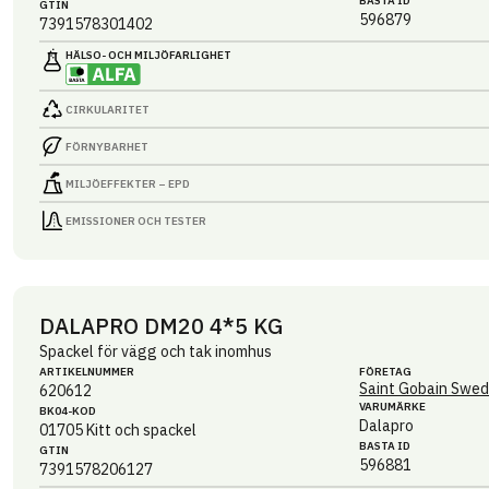
BASTA ID
GTIN
596879
7391578301402
HÄLSO- OCH MILJÖ­FARLIGHET
CIRKULARITET
FÖRNYBARHET
MILJÖEFFEKTER – EPD
EMISSIONER OCH TESTER
DALAPRO DM20 4*5 KG
Spackel för vägg och tak inomhus
ARTIKEL­NUMMER
FÖRETAG
Saint Gobain Swed
620612
VARUMÄRKE
BK04-KOD
Dalapro
01705
Kitt och spackel
BASTA ID
GTIN
596881
7391578206127