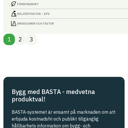
FÖRNYBARHET
MILJÖEFFEKTER – EPD
EMISSIONER OCH TESTER
1
2
3
Bygg med BASTA - medvetna
produktval!
BASTA-systemet är ensamt på marknaden om att
erbjuda kostnadsfri och publikt tillgänglig
hållbarhets information om bygg- och