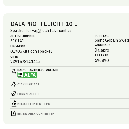
DALAPRO H LEICHT 10 L
Spackel för vägg och tak inomhus
ARTIKEL­NUMMER
FÖRETAG
Saint Gobain Swed
610141
VARUMÄRKE
BK04-KOD
Dalapro
01705
Kitt och spackel
BASTA ID
GTIN
596890
7391578101415
HÄLSO- OCH MILJÖ­FARLIGHET
CIRKULARITET
FÖRNYBARHET
MILJÖEFFEKTER – EPD
EMISSIONER OCH TESTER