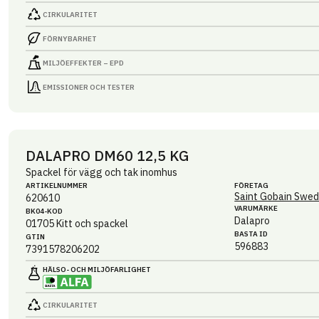
CIRKULARITET
FÖRNYBARHET
MILJÖEFFEKTER – EPD
EMISSIONER OCH TESTER
DALAPRO DM60 12,5 KG
Spackel för vägg och tak inomhus
ARTIKEL­NUMMER
FÖRETAG
Saint Gobain Swed
620610
VARUMÄRKE
BK04-KOD
Dalapro
01705
Kitt och spackel
BASTA ID
GTIN
596883
7391578206202
HÄLSO- OCH MILJÖ­FARLIGHET
CIRKULARITET