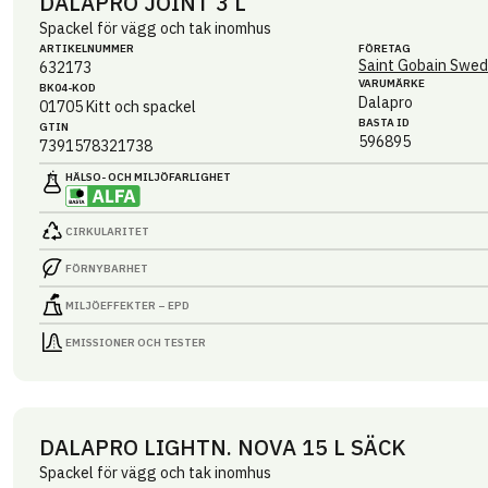
DALAPRO JOINT 3 L
Spackel för vägg och tak inomhus
ARTIKEL­NUMMER
FÖRETAG
Saint Gobain Swed
632173
VARUMÄRKE
BK04-KOD
Dalapro
01705
Kitt och spackel
BASTA ID
GTIN
596895
7391578321738
HÄLSO- OCH MILJÖ­FARLIGHET
CIRKULARITET
FÖRNYBARHET
MILJÖEFFEKTER – EPD
EMISSIONER OCH TESTER
DALAPRO LIGHTN. NOVA 15 L SÄCK
Spackel för vägg och tak inomhus