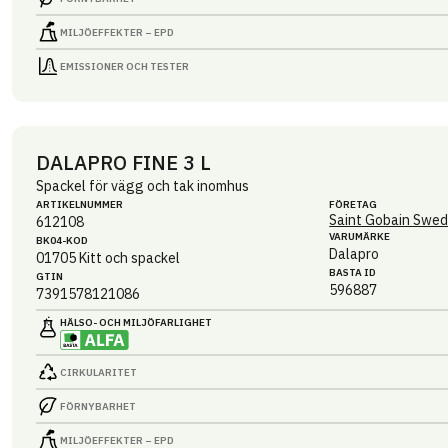
MILJÖEFFEKTER – EPD
EMISSIONER OCH TESTER
DALAPRO FINE 3 L
Spackel för vägg och tak inomhus
ARTIKEL­NUMMER
FÖRETAG
Saint Gobain Swed
612108
VARUMÄRKE
BK04-KOD
Dalapro
01705
Kitt och spackel
BASTA ID
GTIN
596887
7391578121086
HÄLSO- OCH MILJÖ­FARLIGHET
CIRKULARITET
FÖRNYBARHET
MILJÖEFFEKTER – EPD