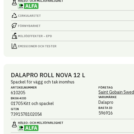
HÄLSO- OCH MILJÖ­FARLIGHET
CIRKULARITET
FÖRNYBARHET
MILJÖEFFEKTER – EPD
EMISSIONER OCH TESTER
DALAPRO ROLL NOVA 12 L
Spackel för vägg och tak inomhus
ARTIKEL­NUMMER
FÖRETAG
Saint Gobain Swed
610205
VARUMÄRKE
BK04-KOD
Dalapro
01705
Kitt och spackel
BASTA ID
GTIN
596916
7391578102054
HÄLSO- OCH MILJÖ­FARLIGHET