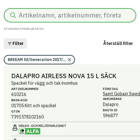
Sök
63
resultat hittade på
64
ms.
Filter
Återställ filter
BREEAM SE/Generation 2017/Kriterium: Mat 07 Farliga ämnen/Bedömni
DALAPRO AIRLESS NOVA 15 L SÄCK
Spackel för vägg och tak inomhus
ARTIKEL­NUMMER
FÖRETAG
Saint Gobain Swed
610216
VARUMÄRKE
BK04-KOD
Dalapro
01705
Kitt och spackel
BASTA ID
GTIN
596877
7391578102160
HÄLSO- OCH MILJÖ­FARLIGHET