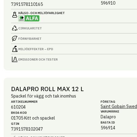
596910
7391578110165
HÄLSO- OCH MILJÖ­FARLIGHET
CIRKULARITET
FÖRNYBARHET
MILJÖEFFEKTER – EPD
EMISSIONER OCH TESTER
DALAPRO ROLL MAX 12 L
Spackel för vägg och tak inomhus
ARTIKEL­NUMMER
FÖRETAG
Saint Gobain Swed
610204
VARUMÄRKE
BK04-KOD
Dalapro
01705
Kitt och spackel
BASTA ID
GTIN
596914
7391578102047