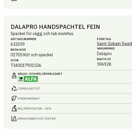
DALAPRO HANDSPACHTEL FEIN
Spackel för vägg och tak inomhus
ARTIKEL­NUMMER
FÖRETAG
Saint Gobain Swed
632039
VARUMÄRKE
BK04-KOD
Dalapro
01705
Kitt och spackel
BASTA ID
GTIN
596928
7340017901536
HÄLSO- OCH MILJÖ­FARLIGHET
CIRKULARITET
FÖRNYBARHET
MILJÖEFFEKTER – EPD
EMISSIONER OCH TESTER