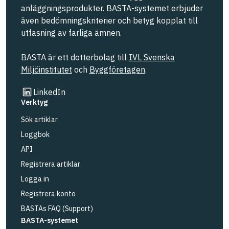
anläggningsprodukter. BASTA-systemet erbjuder
även bedömningskriterier och betyg kopplat till
utfasning av farliga ämnen.
BASTA är ett dotterbolag till
IVL Svenska
Miljöinstitutet
och
Byggföretagen
.
Länk till annan webbplats
LinkedIn
Verktyg
Sök artiklar
Loggbok
API
Registrera artiklar
Logga in
Registrera konto
BASTAs FAQ (Support)
BASTA-systemet