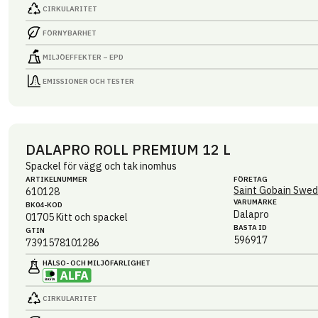
CIRKULARITET
FÖRNYBARHET
MILJÖEFFEKTER – EPD
EMISSIONER OCH TESTER
DALAPRO ROLL PREMIUM 12 L
Spackel för vägg och tak inomhus
ARTIKEL­NUMMER
FÖRETAG
Saint Gobain Swed
610128
VARUMÄRKE
BK04-KOD
Dalapro
01705
Kitt och spackel
BASTA ID
GTIN
596917
7391578101286
HÄLSO- OCH MILJÖ­FARLIGHET
CIRKULARITET