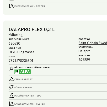
EMISSIONER OCH TESTER
DALAPRO FLEX 0,3 L
Målarfog
ARTIKEL­NUMMER
FÖRETAG
Saint Gobain Swed
620630
VARUMÄRKE
BK04-KOD
Dalapro
01703
Fogmassa
BASTA ID
GTIN
596889
7391578206301
HÄLSO- OCH MILJÖ­FARLIGHET
CIRKULARITET
FÖRNYBARHET
MILJÖEFFEKTER – EPD
EMISSIONER OCH TESTER