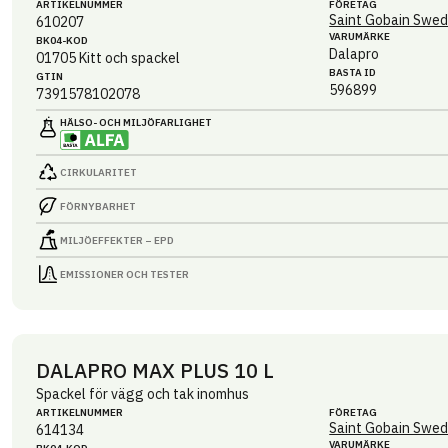
ARTIKEL­NUMMER
FÖRETAG
Saint Gobain Swed
610207
VARUMÄRKE
BK04-KOD
Dalapro
01705
Kitt och spackel
BASTA ID
GTIN
596899
7391578102078
HÄLSO- OCH MILJÖ­FARLIGHET
CIRKULARITET
FÖRNYBARHET
MILJÖEFFEKTER – EPD
EMISSIONER OCH TESTER
DALAPRO MAX PLUS 10 L
Spackel för vägg och tak inomhus
ARTIKEL­NUMMER
FÖRETAG
Saint Gobain Swed
614134
VARUMÄRKE