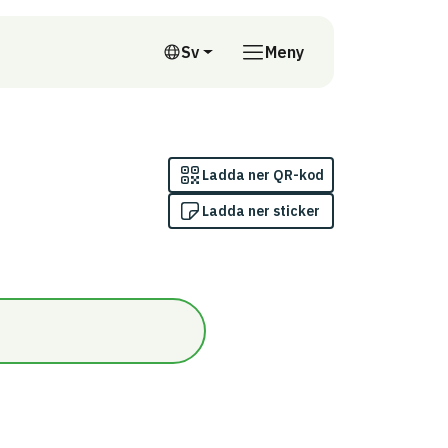
till annan webbplats
Sv
Meny
Svenska
Ladda ner QR-kod
Ladda ner sticker
or/Omfattas av indikatorn