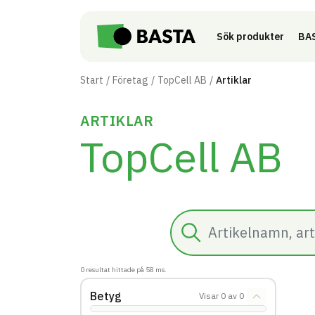
Till innehåll på sidan
Sök produkter
BAS
Start
Företag
TopCell AB
Artiklar
ARTIKLAR
TopCell AB
Sök
0
resultat hittade på
58
ms.
Betyg
Visar
0
av
0