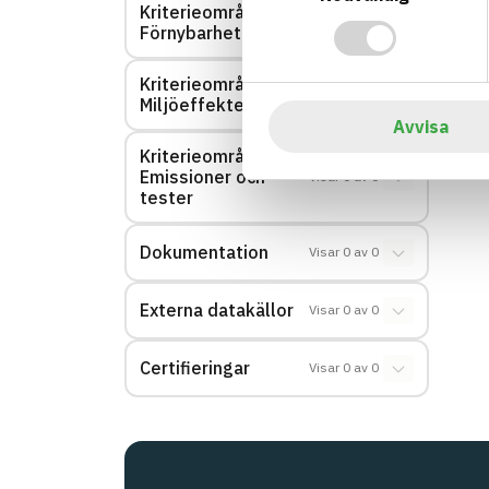
Kriterieområde:
Visar
0
av
0
Förnybarhet
Kriterieområde:
Visar
0
av
0
Miljöeffekter – EPD
Avvisa
Kriterieområde:
Emissioner och
Visar
0
av
0
tester
Dokumentation
Visar
0
av
0
Externa datakällor
Visar
0
av
0
Certifieringar
Visar
0
av
0