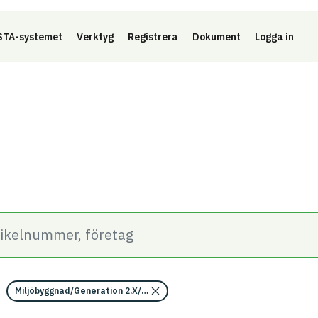
Länk 
TA-systemet
Verktyg
Registrera
Dokument
Logga in
Miljöbyggnad/Generation 2.X/Indikator 14 - Dokumentation av byggvar