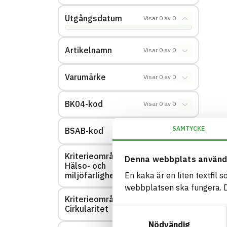
Utgångsdatum
Visar
0
av
0
Artikelnamn
Visar
0
av
0
Varumärke
Visar
0
av
0
BK04-kod
Visar
0
av
0
SAMTYCKE
BSAB-kod
Visar
0
av
0
Kriterieområde:
Denna webbplats använd
Hälso- och
Visar
0
av
0
miljöfarlighet
En kaka är en liten textfil 
webbplatsen ska fungera. Du
Kriterieområde:
Visar
0
av
0
Cirkularitet
Samtyckesval
Nödvändig