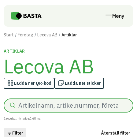
Till innehåll på sidan
Meny
Start
Företag
Lecova AB
Artiklar
ARTIKLAR
Lecova AB
Ladda ner QR-kod
Ladda ner sticker
Sök
1
resultat hittade på
65
ms.
Filter
Återställ filter