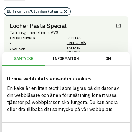
EU Taxonomi/Utomhus (utanför ångspärr)
Locher Pasta Special
Tätninsgsmedel inom VVS
ARTIKEL­NUMMER
FÖRETAG
Lecova AB
-
BASTA ID
BK04-KOD
586815
01703
Fogmassa
SAMTYCKE
INFORMATION
OM
HÄLSO- OCH MILJÖ­FARLIGHET
Information finns
Information ej lämnad
CIRKULARITET
Denna webbplats använder cookies
Information ej lämnad
FÖRNYBARHET
En kaka är en liten textfil som lagras på din dator av
din webbläsare och är en förutsättning för att vissa
Information ej lämnad
MILJÖEFFEKTER – EPD
tjänster på webbplatsen ska fungera. Du kan ändra
Information ej lämnad
EMISSIONER OCH TESTER
eller dra tillbaka ditt samtycke på vår webbplats.
Samtyckesval