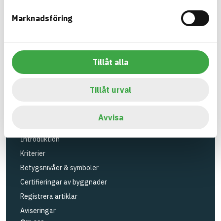
Verktyg
Marknadsföring
Sök artiklar
Loggbok
API
Tillåt alla
Registrera artiklar
Logga in
Tillåt urval
Registrera konto
BASTAs FAQ (Support)
Avvisa
BASTA-systemet
Introduktion
Kriterier
Betygsnivåer & symboler
Certifieringar av byggnader
Registrera artiklar
Aviseringar