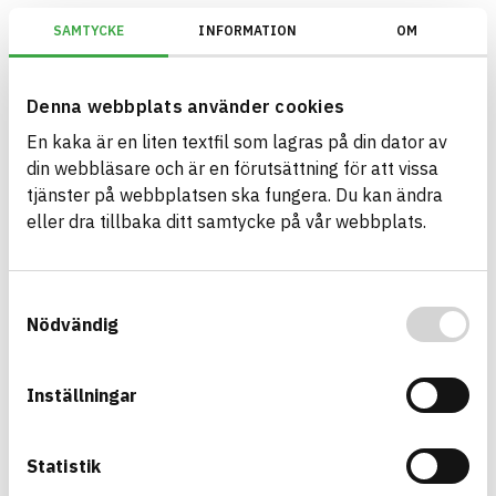
SAMTYCKE
INFORMATION
OM
BREEAM SE/Generation V6.X (2023)/Kriterium: Mat 07 Farliga ämnen/Be
Denna webbplats använder cookies
En kaka är en liten textfil som lagras på din dator av
Bygg med BASTA - medvetna
din webbläsare och är en förutsättning för att vissa
produktval!
tjänster på webbplatsen ska fungera. Du kan ändra
eller dra tillbaka ditt samtycke på vår webbplats.
BASTA-systemet är ensamt på marknaden om att
erbjuda kostnadsfri och publikt tillgänglig
hållbarhets information om bygg- och
Samtyckesval
anläggningsprodukter. BASTA-systemet erbjuder
Nödvändig
även bedömningskriterier och betyg kopplat till
utfasning av farliga ämnen.
Inställningar
BASTA är ett dotterbolag till
IVL Svenska
Miljöinstitutet
och
Byggföretagen
.
Statistik
Länk till annan webbplats
LinkedIn