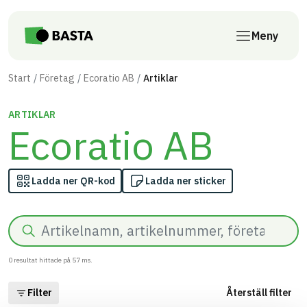
Till innehåll på sidan
Meny
Start
Företag
Ecoratio AB
Artiklar
ARTIKLAR
Ecoratio AB
Ladda ner QR-kod
Ladda ner sticker
Sök
0
resultat hittade på
57
ms.
Filter
Återställ filter