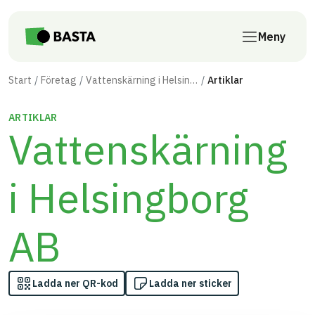
Till innehåll på sidan
Meny
Start
Företag
Vattenskärning i Helsingborg AB
Artiklar
ARTIKLAR
Vattenskärning
i Helsingborg
AB
Ladda ner QR-kod
Ladda ner sticker