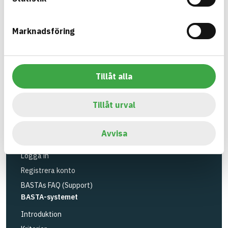
utfasning av farliga ämnen.
Marknadsföring
BASTA är ett dotterbolag till
IVL Svenska
Miljöinstitutet
och
Byggföretagen
.
Länk till annan webbplats
LinkedIn
Tillåt alla
Verktyg
Sök artiklar
Tillåt urval
Loggbok
API
Avvisa
Registrera artiklar
Logga in
Registrera konto
BASTAs FAQ (Support)
BASTA-systemet
Introduktion