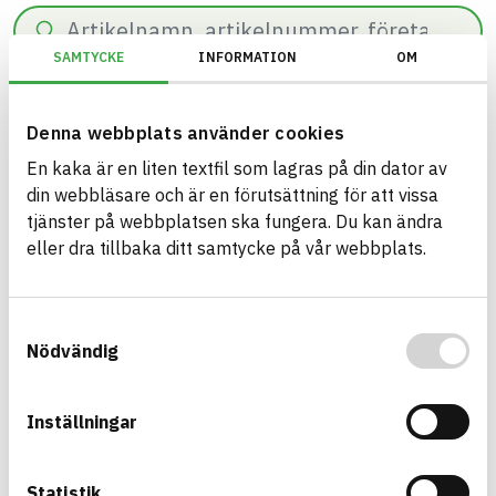
Sök
SAMTYCKE
INFORMATION
OM
0
resultat hittade på
59
ms.
Filter
Återställ filter
Denna webbplats använder cookies
En kaka är en liten textfil som lagras på din dator av
Miljöbyggnad/Generation 4.X/Indikator 9 - Utfasning av farliga ämne
din webbläsare och är en förutsättning för att vissa
tjänster på webbplatsen ska fungera. Du kan ändra
eller dra tillbaka ditt samtycke på vår webbplats.
Bygg med BASTA - medvetna
Samtyckesval
produktval!
Nödvändig
BASTA-systemet är ensamt på marknaden om att
erbjuda kostnadsfri och publikt tillgänglig
Inställningar
hållbarhets information om bygg- och
anläggningsprodukter. BASTA-systemet erbjuder
även bedömningskriterier och betyg kopplat till
Statistik