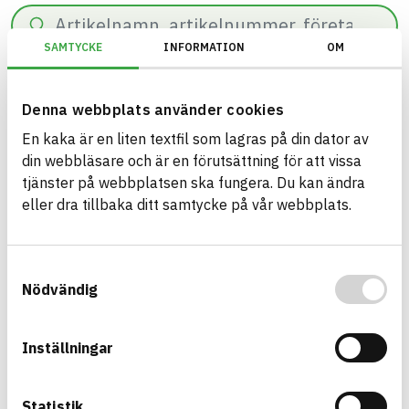
Sök
SAMTYCKE
INFORMATION
OM
0
resultat hittade på
57
ms.
Filter
Återställ filter
Denna webbplats använder cookies
En kaka är en liten textfil som lagras på din dator av
KEMIs PRIO-verktyg/PRIO/Utfasningsämnen begränsas/Uppfyller kra
din webbläsare och är en förutsättning för att vissa
tjänster på webbplatsen ska fungera. Du kan ändra
eller dra tillbaka ditt samtycke på vår webbplats.
Bygg med BASTA - medvetna
Samtyckesval
produktval!
Nödvändig
BASTA-systemet är ensamt på marknaden om att
erbjuda kostnadsfri och publikt tillgänglig
Inställningar
hållbarhets information om bygg- och
anläggningsprodukter. BASTA-systemet erbjuder
även bedömningskriterier och betyg kopplat till
Statistik