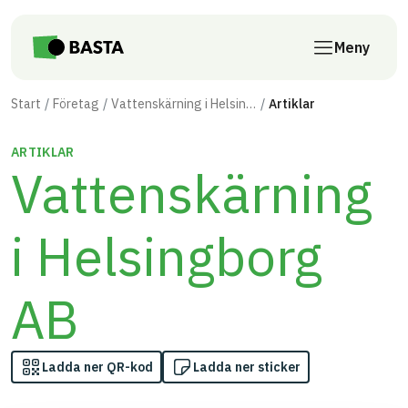
Till innehåll på sidan
Meny
Start
Företag
Vattenskärning i Helsingborg AB
Artiklar
ARTIKLAR
Vattenskärning
i Helsingborg
AB
Ladda ner QR-kod
Ladda ner sticker