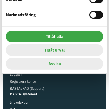
utfasning av farliga ämnen.
Marknadsföring
BASTA är ett dotterbolag till
IVL Svenska
Miljöinstitutet
och
Byggföretagen
.
Länk till annan webbplats
LinkedIn
Tillåt alla
Verktyg
Sök artiklar
Tillåt urval
Loggbok
API
Avvisa
Registrera artiklar
Logga in
Registrera konto
BASTAs FAQ (Support)
BASTA-systemet
Introduktion