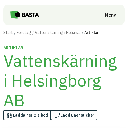
Till innehåll på sidan
Meny
Start
Företag
Vattenskärning i Helsingborg AB
Artiklar
ARTIKLAR
Vattenskärning
i Helsingborg
AB
Ladda ner QR-kod
Ladda ner sticker