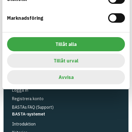
utfasning av farliga ämnen.
Marknadsföring
BASTA är ett dotterbolag till
IVL Svenska
Miljöinstitutet
och
Byggföretagen
.
Länk till annan webbplats
LinkedIn
Tillåt alla
Verktyg
Sök artiklar
Tillåt urval
Loggbok
API
Avvisa
Registrera artiklar
Logga in
Registrera konto
BASTAs FAQ (Support)
BASTA-systemet
Introduktion