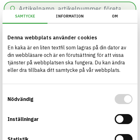
Sök
SAMTYCKE
INFORMATION
OM
0
resultat hittade på
60
ms.
Filter
Återställ filter
Denna webbplats använder cookies
En kaka är en liten textfil som lagras på din dator av
EU Taxonomi/Utomhus (utanför ångspärr)/Uppfyller kraven för att a
din webbläsare och är en förutsättning för att vissa
tjänster på webbplatsen ska fungera. Du kan ändra
eller dra tillbaka ditt samtycke på vår webbplats.
Bygg med BASTA - medvetna
Samtyckesval
produktval!
Nödvändig
BASTA-systemet är ensamt på marknaden om att
erbjuda kostnadsfri och publikt tillgänglig
Inställningar
hållbarhets information om bygg- och
anläggningsprodukter. BASTA-systemet erbjuder
även bedömningskriterier och betyg kopplat till
Statistik