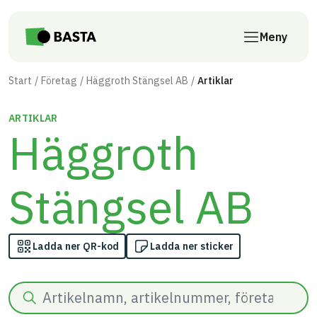
Till innehåll på sidan
Meny
Start
Företag
Häggroth Stängsel AB
Artiklar
ARTIKLAR
Häggroth
Stängsel AB
Ladda ner QR-kod
Ladda ner sticker
Sök