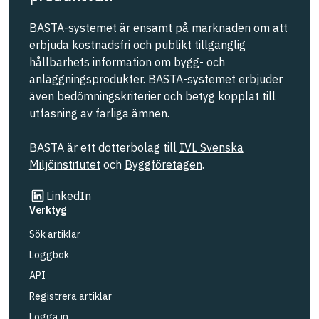
BASTA-systemet är ensamt på marknaden om att
erbjuda kostnadsfri och publikt tillgänglig
hållbarhets information om bygg- och
anläggningsprodukter. BASTA-systemet erbjuder
även bedömningskriterier och betyg kopplat till
utfasning av farliga ämnen.
BASTA är ett dotterbolag till
IVL Svenska
Miljöinstitutet
och
Byggföretagen
.
Länk till annan webbplats
LinkedIn
Verktyg
Sök artiklar
Loggbok
API
Registrera artiklar
Logga in