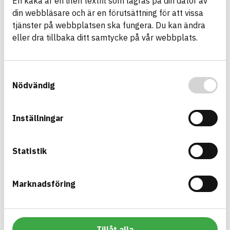
En kaka är en liten textfil som lagras på din dator av
din webbläsare och är en förutsättning för att vissa
tjänster på webbplatsen ska fungera. Du kan ändra
Rennät
eller dra tillbaka ditt samtycke på vår webbplats.
ARTIKEL­NUMMER
FÖRETAG
Häggroth Stängsel AB
RS17103010
VARUMÄRKE
BK04-KOD
Häggroth Stängsel
01599
Armering, stål och
Samtyckesval
BASTA ID
metallvaror övrigt
Nödvändig
652833
HÄLSO- OCH MILJÖ­FARLIGHET
Information finns
Inställningar
Information ej lämnad
CIRKULARITET
Information ej lämnad
FÖRNYBARHET
Statistik
Information ej lämnad
MILJÖEFFEKTER – EPD
Information ej lämnad
EMISSIONER OCH TESTER
Marknadsföring
Flätverksstängsel VFZ
Tillåt alla