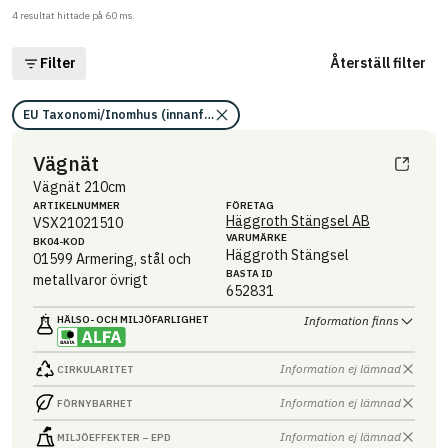
4
resultat hittade på
60
ms.
Filter
Återställ filter
EU Taxonomi/Inomhus (innanför ångspärr)/Information saknas
Vägnät
Vägnät 210cm
ARTIKEL­NUMMER
FÖRETAG
Häggroth Stängsel AB
VSX21021510
VARUMÄRKE
BK04-KOD
Häggroth Stängsel
01599
Armering, stål och
BASTA ID
metallvaror övrigt
652831
HÄLSO- OCH MILJÖ­FARLIGHET
Information finns
Information ej lämnad
CIRKULARITET
Information ej lämnad
FÖRNYBARHET
Information ej lämnad
MILJÖEFFEKTER – EPD