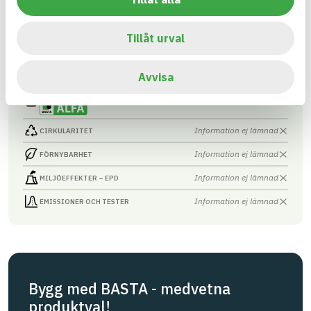
Bökskydd 1300x60x2,5mm Vfz
ARTIKEL­NUMMER
FÖRETAG
Häggroth Stängsel AB
N136025FZ25
Tillåt urval
BASTA ID
BK04-KOD
688864
01599
Armering, stål och
Avvisa
metallvaror övrigt
HÄLSO- OCH MILJÖ­FARLIGHET
Information finns
Information ej lämnad
CIRKULARITET
Information ej lämnad
FÖRNYBARHET
Information ej lämnad
MILJÖEFFEKTER – EPD
Information ej lämnad
EMISSIONER OCH TESTER
Bygg med BASTA - medvetna
produktval!