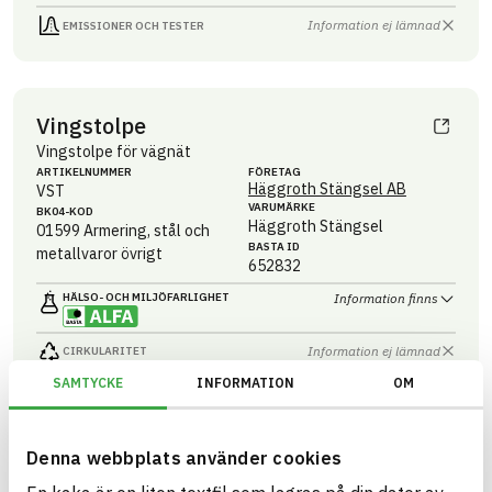
Information ej lämnad
EMISSIONER OCH TESTER
Vingstolpe
Vingstolpe för vägnät
ARTIKEL­NUMMER
FÖRETAG
Häggroth Stängsel AB
VST
VARUMÄRKE
BK04-KOD
Häggroth Stängsel
01599
Armering, stål och
BASTA ID
metallvaror övrigt
652832
HÄLSO- OCH MILJÖ­FARLIGHET
Information finns
Information ej lämnad
CIRKULARITET
SAMTYCKE
INFORMATION
OM
Information ej lämnad
FÖRNYBARHET
Information ej lämnad
MILJÖEFFEKTER – EPD
Denna webbplats använder cookies
Information ej lämnad
EMISSIONER OCH TESTER