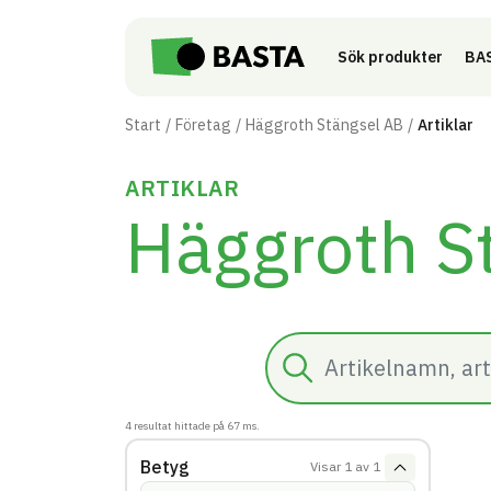
Till innehåll på sidan
Sök produkter
BAS
Start
Företag
Häggroth Stängsel AB
Artiklar
ARTIKLAR
Häggroth S
Sök
4
resultat hittade på
67
ms.
Betyg
Visar
1
av
1