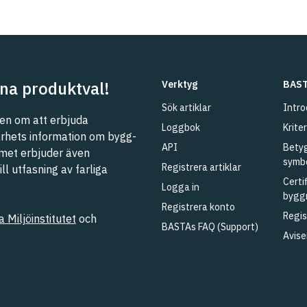
na produktval!
Verktyg
BAST
Sök artiklar
Intro
n om att erbjuda
Loggbok
Kriter
barhets information om bygg-
API
Betyg
met erbjuder även
symb
Registrera artiklar
l utfasning av farliga
Certi
Logga in
bygg
Registrera konto
Regis
 Miljöinstitutet
och
BASTAs FAQ (Support)
Avise