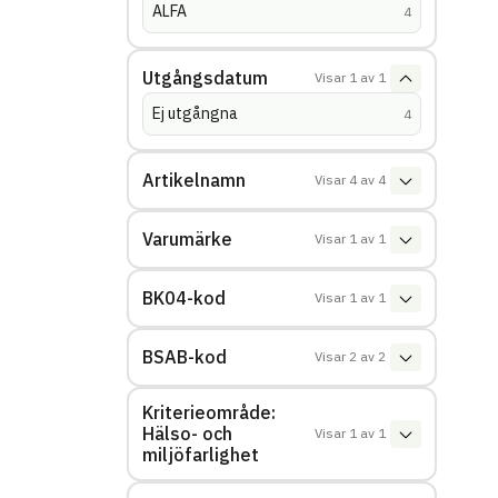
ALFA
(
träffar
)
4
Utgångsdatum
Visar
1
av
1
Ej utgångna
(
träffar
)
4
Artikelnamn
Visar
4
av
4
Varumärke
Visar
1
av
1
BK04-kod
Visar
1
av
1
BSAB-kod
Visar
2
av
2
Kriterieområde:
Hälso- och
Visar
1
av
1
miljöfarlighet