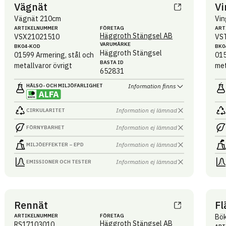
Vägnät
Vi
Vägnät 210cm
Vin
ARTIKEL­NUMMER
FÖRETAG
ART
Häggroth Stängsel AB
VSX21021510
VS
VARUMÄRKE
BK04-KOD
BK0
Häggroth Stängsel
01599
Armering, stål och
01
BASTA ID
metallvaror övrigt
met
652831
HÄLSO- OCH MILJÖ­FARLIGHET
Information finns
Information ej lämnad
CIRKULARITET
Information ej lämnad
FÖRNYBARHET
Information ej lämnad
MILJÖEFFEKTER – EPD
Information ej lämnad
EMISSIONER OCH TESTER
Rennät
Fl
ARTIKEL­NUMMER
FÖRETAG
Bö
Häggroth Stängsel AB
RS17103010