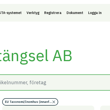
Länk 
TA-systemet
Verktyg
Registrera
Dokument
Logga in
tängsel AB
EU Taxonomi/Inomhus (innanför ångspärr)