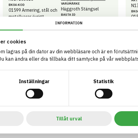
ART
VARUMÄRKE
BK04-KOD
N1
Häggroth Stängsel
01599
Armering, stål och
BK0
BASTA ID
metallvaror övrigt
01
652833
met
INFORMATION
HÄLSO- OCH MILJÖ­FARLIGHET
Information finns
er cookies
Information ej lämnad
CIRKULARITET
som lagras på din dator av din webbläsare och är en förutsättnin
Information ej lämnad
FÖRNYBARHET
 kan ändra eller dra tillbaka ditt samtycke på vår webbplats
Information ej lämnad
MILJÖEFFEKTER – EPD
Information ej lämnad
EMISSIONER OCH TESTER
Inställningar
Statistik
Tillåt urval