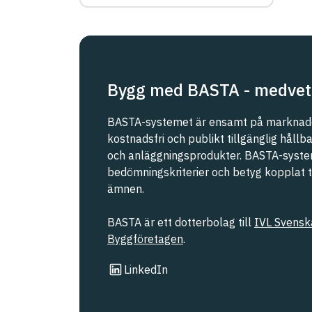
eller Malmö stad
REACH SVHC
Svanen
Bygg med BASTA - medvet
Svenska Kraftnät
BASTA-systemet är ensamt på marknade
kostnadsfri och publikt tillgänglig håll
och anläggningsprodukter. BASTA-syste
Trafikverket
bedömningskriterier och betyg kopplat til
ämnen.
Upphandlingsmyndigheten
BASTA är ett dotterbolag till
IVL Svenska
Byggföretagen
.
Länk till annan webbplats
LinkedIn