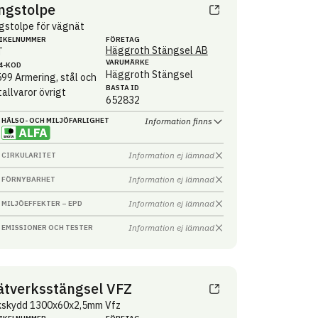
ngstolpe
gstolpe för vägnät
IKEL­NUMMER
FÖRETAG
Häggroth Stängsel AB
T
VARUMÄRKE
4-KOD
Häggroth Stängsel
599
Armering, stål och
BASTA ID
allvaror övrigt
652832
HÄLSO- OCH MILJÖ­FARLIGHET
Information finns
Information ej lämnad
CIRKULARITET
Information ej lämnad
FÖRNYBARHET
Information ej lämnad
MILJÖEFFEKTER – EPD
Information ej lämnad
EMISSIONER OCH TESTER
ätverksstängsel VFZ
kskydd 1300x60x2,5mm Vfz