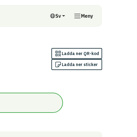
till annan webbplats
Sv
Meny
Svenska
Ladda ner QR-kod
Ladda ner sticker