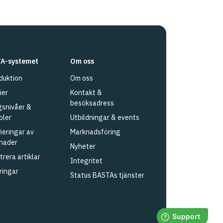
A-systemet
Om oss
duktion
Om oss
ier
Kontakt &
besöksadress
snivåer &
oler
Utbildningar & events
fieringar av
Marknadsföring
nader
Nyheter
trera artiklar
Integritet
ringar
Status BASTAs tjänster