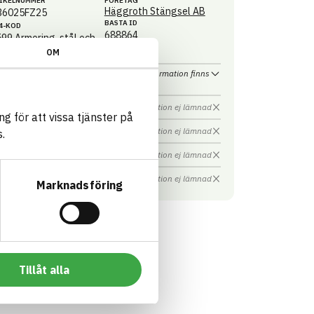
IKEL­NUMMER
FÖRETAG
Häggroth Stängsel AB
36025FZ25
BASTA ID
4-KOD
688864
599
Armering, stål och
allvaror övrigt
OM
HÄLSO- OCH MILJÖ­FARLIGHET
Information finns
Information ej lämnad
CIRKULARITET
g för att vissa tjänster på
Information ej lämnad
FÖRNYBARHET
.
Information ej lämnad
MILJÖEFFEKTER – EPD
Information ej lämnad
EMISSIONER OCH TESTER
Marknadsföring
Tillåt alla