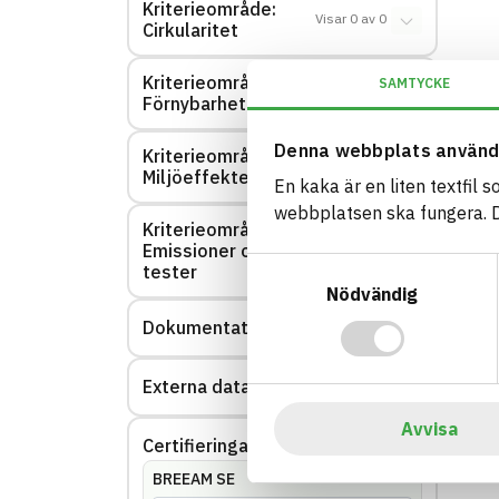
Kriterieområde:
Visar
0
av
0
Cirkularitet
Kriterieområde:
SAMTYCKE
Visar
0
av
0
Förnybarhet
Denna webbplats använd
Kriterieområde:
Visar
0
av
0
Miljöeffekter – EPD
En kaka är en liten textfil 
webbplatsen ska fungera. Du
Kriterieområde:
Emissioner och
Visar
0
av
0
Samtyckesval
tester
Nödvändig
Dokumentation
Visar
0
av
0
Externa datakällor
Visar
0
av
0
Avvisa
Certifieringar
Visar
144
av
144
BREEAM SE