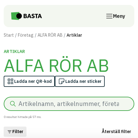
Till innehåll på sidan
Meny
Start
Företag
ALFA RÖR AB
Artiklar
ARTIKLAR
ALFA RÖR AB
Ladda ner QR-kod
Ladda ner sticker
Sök
0
resultat hittade på
57
ms.
Filter
Återställ filter