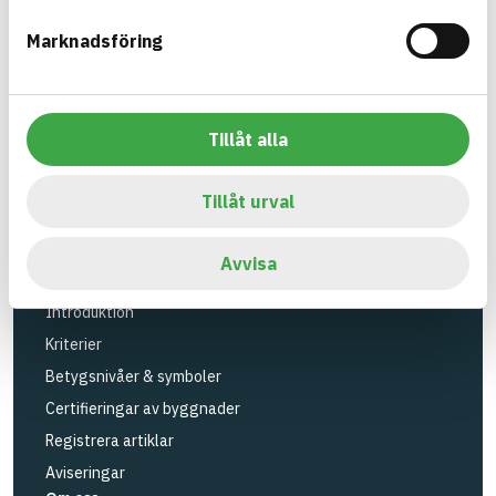
Verktyg
Marknadsföring
Sök artiklar
Loggbok
API
Tillåt alla
Registrera artiklar
Logga in
Tillåt urval
Registrera konto
BASTAs FAQ (Support)
Avvisa
BASTA-systemet
Introduktion
Kriterier
Betygsnivåer & symboler
Certifieringar av byggnader
Registrera artiklar
Aviseringar