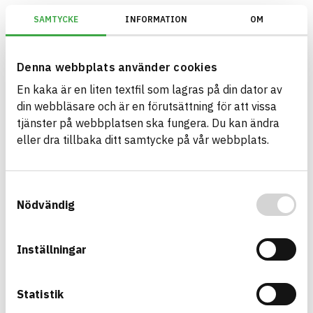
SAMTYCKE
INFORMATION
OM
Miljöbyggnad/Generation 4.X/Indikator 9 - Utfasning av farliga ämne
Denna webbplats använder cookies
En kaka är en liten textfil som lagras på din dator av
Bygg med BASTA - medvetna
din webbläsare och är en förutsättning för att vissa
produktval!
tjänster på webbplatsen ska fungera. Du kan ändra
eller dra tillbaka ditt samtycke på vår webbplats.
BASTA-systemet är ensamt på marknaden om att
erbjuda kostnadsfri och publikt tillgänglig
hållbarhets information om bygg- och
Samtyckesval
anläggningsprodukter. BASTA-systemet erbjuder
Nödvändig
även bedömningskriterier och betyg kopplat till
utfasning av farliga ämnen.
Inställningar
BASTA är ett dotterbolag till
IVL Svenska
Miljöinstitutet
och
Byggföretagen
.
Statistik
Länk till annan webbplats
LinkedIn