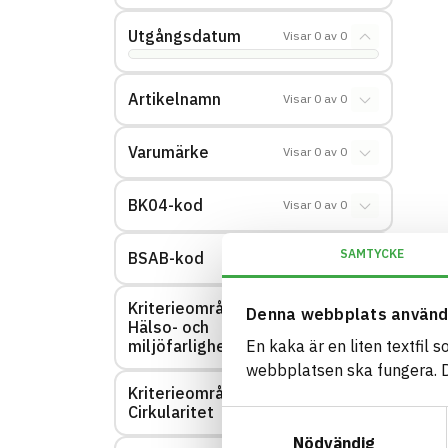
Utgångsdatum
Visar
0
av
0
Artikelnamn
Visar
0
av
0
Varumärke
Visar
0
av
0
BK04-kod
Visar
0
av
0
SAMTYCKE
BSAB-kod
Visar
0
av
0
Kriterieområde:
Denna webbplats använd
Hälso- och
Visar
0
av
0
miljöfarlighet
En kaka är en liten textfil 
webbplatsen ska fungera. Du
Kriterieområde:
Visar
0
av
0
Cirkularitet
Samtyckesval
Nödvändig