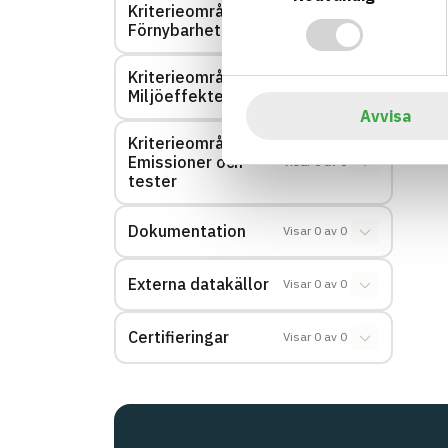
Kriterieområde:
Visar
0
av
0
Förnybarhet
Kriterieområde:
Visar
0
av
0
Miljöeffekter – EPD
Avvisa
Kriterieområde:
Emissioner och
Visar
0
av
0
tester
Dokumentation
Visar
0
av
0
Externa datakällor
Visar
0
av
0
Certifieringar
Visar
0
av
0