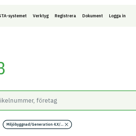
Länk 
TA-systemet
Verktyg
Registrera
Dokument
Logga in
B
Miljöbyggnad/Generation 4.X/Indikator 15 - Loggbok med byggvaror/Om