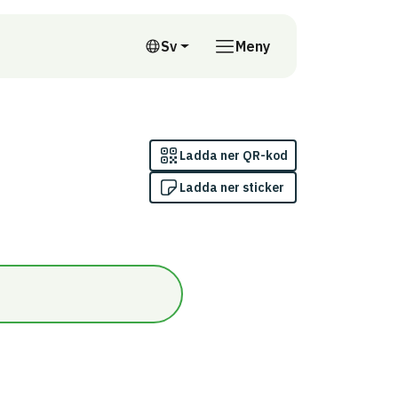
till annan webbplats
Sv
Meny
Svenska
Ladda ner QR-kod
Ladda ner sticker
fattas av indikatorn