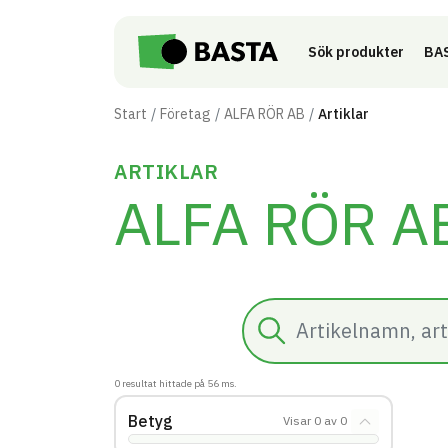
Till innehåll på sidan
Sök produkter
BAS
Start
Företag
ALFA RÖR AB
Artiklar
ARTIKLAR
ALFA RÖR A
Sök
0
resultat hittade på
56
ms.
Betyg
Visar
0
av
0