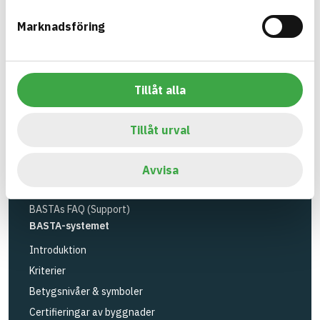
Miljöinstitutet
och
Byggföretagen
.
Marknadsföring
Länk till annan webbplats
LinkedIn
Verktyg
Sök artiklar
Tillåt alla
Loggbok
API
Tillåt urval
Registrera artiklar
Logga in
Avvisa
Registrera konto
BASTAs FAQ (Support)
BASTA-systemet
Introduktion
Kriterier
Betygsnivåer & symboler
Certifieringar av byggnader