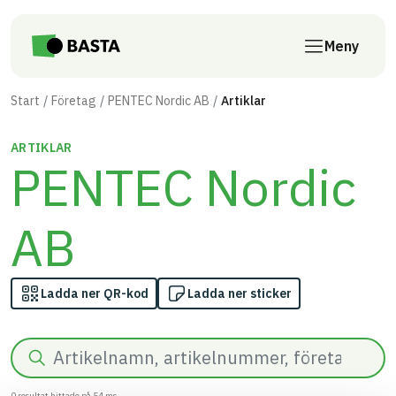
Till innehåll på sidan
Meny
Start
Företag
PENTEC Nordic AB
Artiklar
ARTIKLAR
PENTEC Nordic
AB
Ladda ner QR-kod
Ladda ner sticker
Sök
0
resultat hittade på
54
ms.