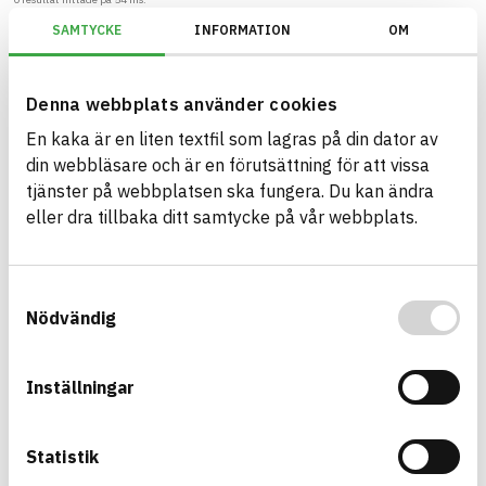
SAMTYCKE
INFORMATION
OM
Filter
Återställ filter
Denna webbplats använder cookies
Miljöbyggnad/Generation 4.X/Indikator 9 - Utfasning av farliga ämne
En kaka är en liten textfil som lagras på din dator av
din webbläsare och är en förutsättning för att vissa
tjänster på webbplatsen ska fungera. Du kan ändra
eller dra tillbaka ditt samtycke på vår webbplats.
Bygg med BASTA - medvetna
produktval!
Samtyckesval
BASTA-systemet är ensamt på marknaden om att
Nödvändig
erbjuda kostnadsfri och publikt tillgänglig
hållbarhets information om bygg- och
anläggningsprodukter. BASTA-systemet erbjuder
Inställningar
även bedömningskriterier och betyg kopplat till
utfasning av farliga ämnen.
Statistik
BASTA är ett dotterbolag till
IVL Svenska