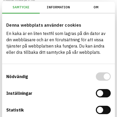
SAMTYCKE
INFORMATION
OM
Filter
Återställ filter
Denna webbplats använder cookies
Miljöbyggnad/Generation 4.X/Indikator 9 - Utfasning av farliga ämne
En kaka är en liten textfil som lagras på din dator av
din webbläsare och är en förutsättning för att vissa
tjänster på webbplatsen ska fungera. Du kan ändra
eller dra tillbaka ditt samtycke på vår webbplats.
Bygg med BASTA - medvetna
produktval!
Samtyckesval
BASTA-systemet är ensamt på marknaden om att
Nödvändig
erbjuda kostnadsfri och publikt tillgänglig
hållbarhets information om bygg- och
anläggningsprodukter. BASTA-systemet erbjuder
Inställningar
även bedömningskriterier och betyg kopplat till
utfasning av farliga ämnen.
Statistik
BASTA är ett dotterbolag till
IVL Svenska