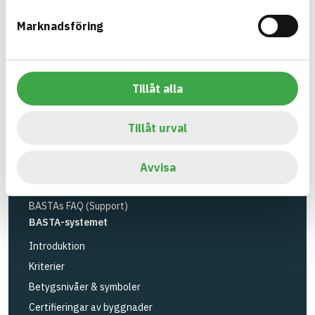
Miljöinstitutet
och
Byggföretagen
.
Marknadsföring
Länk till annan webbplats
LinkedIn
Verktyg
Sök artiklar
Tillåt alla
Loggbok
API
Tillåt urval
Registrera artiklar
Logga in
Avvisa
Registrera konto
BASTAs FAQ (Support)
BASTA-systemet
Introduktion
Kriterier
Betygsnivåer & symboler
Certifieringar av byggnader