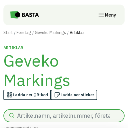
Till innehåll på sidan
Meny
Start
Företag
Geveko Markings
Artiklar
ARTIKLAR
Geveko
Markings
Ladda ner QR-kod
Ladda ner sticker
Sök
0
resultat hittade på
57
ms.