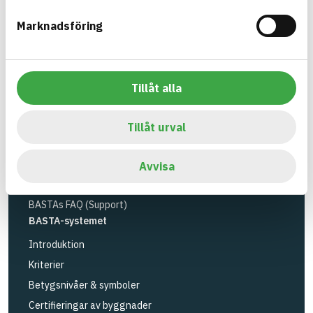
Miljöinstitutet
och
Byggföretagen
.
Marknadsföring
Länk till annan webbplats
LinkedIn
Verktyg
Sök artiklar
Tillåt alla
Loggbok
API
Tillåt urval
Registrera artiklar
Logga in
Avvisa
Registrera konto
BASTAs FAQ (Support)
BASTA-systemet
Introduktion
Kriterier
Betygsnivåer & symboler
Certifieringar av byggnader