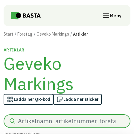
Till innehåll på sidan
Meny
Start
Företag
Geveko Markings
Artiklar
ARTIKLAR
Geveko
Markings
Ladda ner QR-kod
Ladda ner sticker
Sök
0
resultat hittade på
52
ms.