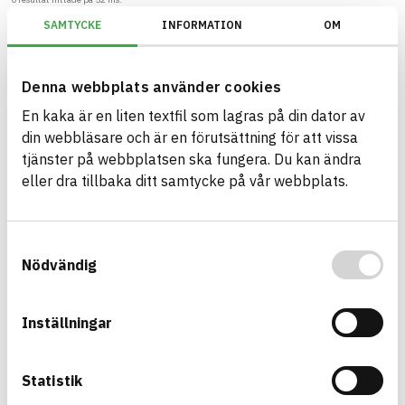
SAMTYCKE
INFORMATION
OM
Filter
Återställ filter
Denna webbplats använder cookies
Miljöbyggnad/Generation 3.X/Indikator 14 - Utfasning av farliga ämne
En kaka är en liten textfil som lagras på din dator av
din webbläsare och är en förutsättning för att vissa
tjänster på webbplatsen ska fungera. Du kan ändra
eller dra tillbaka ditt samtycke på vår webbplats.
Bygg med BASTA - medvetna
produktval!
Samtyckesval
BASTA-systemet är ensamt på marknaden om att
Nödvändig
erbjuda kostnadsfri och publikt tillgänglig
hållbarhets information om bygg- och
anläggningsprodukter. BASTA-systemet erbjuder
Inställningar
även bedömningskriterier och betyg kopplat till
utfasning av farliga ämnen.
Statistik
BASTA är ett dotterbolag till
IVL Svenska