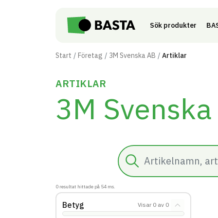
Till innehåll på sidan
Sök produkter
BAS
Start
Företag
3M Svenska AB
Artiklar
ARTIKLAR
3M Svenska
Sök
0
resultat hittade på
54
ms.
Betyg
Visar
0
av
0