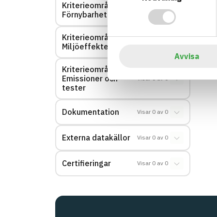
Kriterieområde:
Visar
0
av
0
Förnybarhet
Kriterieområde:
Visar
0
av
0
Miljöeffekter – EPD
Avvisa
Kriterieområde:
Emissioner och
Visar
0
av
0
tester
Dokumentation
Visar
0
av
0
Externa datakällor
Visar
0
av
0
Certifieringar
Visar
0
av
0