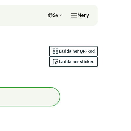
till annan webbplats
Sv
Meny
Svenska
Ladda ner QR-kod
Ladda ner sticker