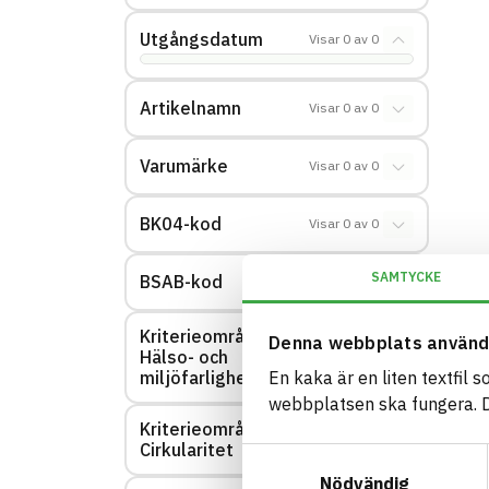
Utgångsdatum
Visar
0
av
0
Artikelnamn
Visar
0
av
0
Varumärke
Visar
0
av
0
BK04-kod
Visar
0
av
0
SAMTYCKE
BSAB-kod
Visar
0
av
0
Kriterieområde:
Denna webbplats använd
Hälso- och
Visar
0
av
0
miljöfarlighet
En kaka är en liten textfil 
webbplatsen ska fungera. Du
Kriterieområde:
Visar
0
av
0
Cirkularitet
Samtyckesval
Nödvändig