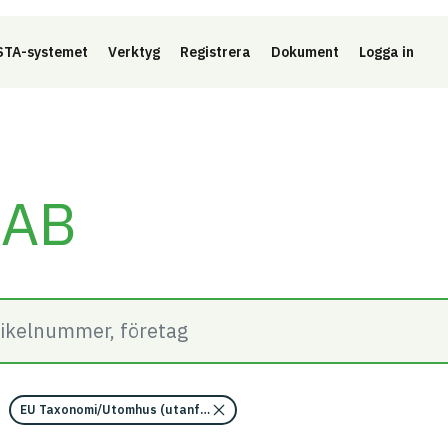
Länk 
TA-systemet
Verktyg
Registrera
Dokument
Logga in
 AB
EU Taxonomi/Utomhus (utanför ångspärr)/Uppfyller kraven i Tillägg C