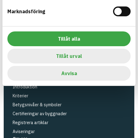
Verktyg
Marknadsföring
Sök artiklar
Loggbok
API
Tillåt alla
Registrera artiklar
Logga in
Tillåt urval
Registrera konto
BASTAs FAQ (Support)
Avvisa
BASTA-systemet
Introduktion
Kriterier
Betygsnivåer & symboler
Certifieringar av byggnader
Registrera artiklar
Aviseringar