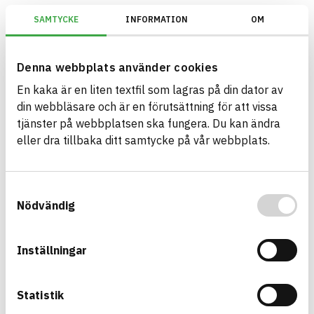
SAMTYCKE
INFORMATION
OM
BREEAM SE/Generation V6.X (2023)/Kriterium: Mat 07 Farliga ämnen/Be
Denna webbplats använder cookies
En kaka är en liten textfil som lagras på din dator av
Bygg med BASTA - medvetna
din webbläsare och är en förutsättning för att vissa
produktval!
tjänster på webbplatsen ska fungera. Du kan ändra
eller dra tillbaka ditt samtycke på vår webbplats.
BASTA-systemet är ensamt på marknaden om att
erbjuda kostnadsfri och publikt tillgänglig
hållbarhets information om bygg- och
Samtyckesval
anläggningsprodukter. BASTA-systemet erbjuder
Nödvändig
även bedömningskriterier och betyg kopplat till
utfasning av farliga ämnen.
Inställningar
BASTA är ett dotterbolag till
IVL Svenska
Miljöinstitutet
och
Byggföretagen
.
Statistik
Länk till annan webbplats
LinkedIn