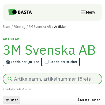
Till innehåll på sidan
Meny
Start
Företag
3M Svenska AB
Artiklar
ARTIKLAR
3M Svenska AB
Ladda ner QR-kod
Ladda ner sticker
Sök
0
resultat hittade på
58
ms.
Filter
Återställ filter