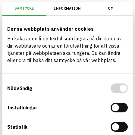
SAMTYCKE
INFORMATION
OM
BREEAM SE/Generation V6.X (2023)/Kriterium: Mat 07 Farliga ämnen/Be
Denna webbplats använder cookies
En kaka är en liten textfil som lagras på din dator av
Bygg med BASTA - medvetna
din webbläsare och är en förutsättning för att vissa
produktval!
tjänster på webbplatsen ska fungera. Du kan ändra
eller dra tillbaka ditt samtycke på vår webbplats.
BASTA-systemet är ensamt på marknaden om att
erbjuda kostnadsfri och publikt tillgänglig
hållbarhets information om bygg- och
Samtyckesval
anläggningsprodukter. BASTA-systemet erbjuder
Nödvändig
även bedömningskriterier och betyg kopplat till
utfasning av farliga ämnen.
Inställningar
BASTA är ett dotterbolag till
IVL Svenska
Miljöinstitutet
och
Byggföretagen
.
Statistik
Länk till annan webbplats
LinkedIn