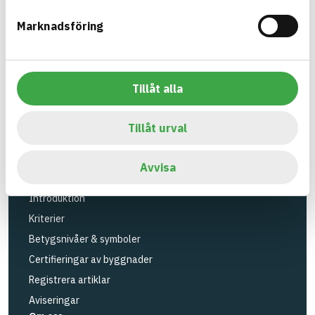
Verktyg
Marknadsföring
Sök artiklar
Loggbok
API
Tillåt alla
Registrera artiklar
Logga in
Tillåt urval
Registrera konto
BASTAs FAQ (Support)
Avvisa
BASTA-systemet
Introduktion
Kriterier
Betygsnivåer & symboler
Certifieringar av byggnader
Registrera artiklar
Aviseringar