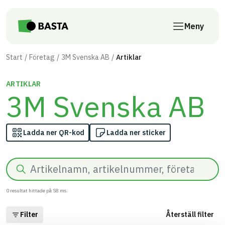
Till innehåll på sidan
Meny
Start
Företag
3M Svenska AB
Artiklar
ARTIKLAR
3M Svenska AB
Ladda ner QR-kod
Ladda ner sticker
Sök
0
resultat hittade på
58
ms.
Filter
Återställ filter