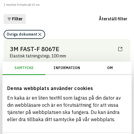
1
resultat hittade på
61
ms.
Filter
Återställ filter
Övriga dokument
3M FAST-F 8067E
Elastisk tätningstejp, 100 mm
Övriga dokument
SAMTYCKE
INFORMATION
OM
ARTIKEL­NUMMER
FÖRETAG
3M Svenska AB
8067E100
VARUMÄRKE
BK04-KOD
3M
01407
Tejp
Denna webbplats använder cookies
BASTA ID
365086
En kaka är en liten textfil som lagras på din dator av
HÄLSO- OCH MILJÖ­FARLIGHET
Information finns
din webbläsare och är en förutsättning för att vissa
tjänster på webbplatsen ska fungera. Du kan ändra
Information ej lämnad
CIRKULARITET
eller dra tillbaka ditt samtycke på vår webbplats.
Information ej lämnad
FÖRNYBARHET