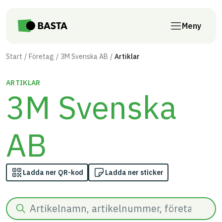
Till innehåll på sidan
Meny
Start
Företag
3M Svenska AB
Artiklar
ARTIKLAR
3M Svenska
AB
Ladda ner QR-kod
Ladda ner sticker
Sök