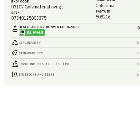
BRAND NAME
BK04 CODE
Colorama
03107
Golvmaterial övrigt
BASTA ID
GTIN
508216
07340125003375
HEALTH AND ENVIRONMENTAL HAZARDS
I
I
CIRCULARITY
I
RENEWABILITY
I
ENVIRONMENTAL EFFECTS – EPD
I
EMISSIONS AND TESTS