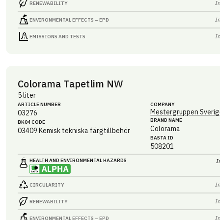
I
RENEWABILITY
I
ENVIRONMENTAL EFFECTS – EPD
I
EMISSIONS AND TESTS
Colorama Tapetlim NW
5 liter
ARTICLE NUMBER
COMPANY
Mestergruppen Sverig
03276
BRAND NAME
BK04 CODE
Colorama
03409
Kemisk tekniska färgtillbehör
BASTA ID
508201
HEALTH AND ENVIRONMENTAL HAZARDS
I
I
CIRCULARITY
I
RENEWABILITY
I
ENVIRONMENTAL EFFECTS – EPD