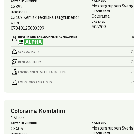
ARTICLE NUMBER
COMPANY
Mestergruppen Sverig
03399
BRAND NAME
BK04 CODE
Colorama
03409
Kemisk tekniska färgtillbehör
BASTA ID
GTIN
508209
07340125003399
HEALTH AND ENVIRONMENTAL HAZARDS
I
I
CIRCULARITY
I
RENEWABILITY
I
ENVIRONMENTAL EFFECTS – EPD
I
EMISSIONS AND TESTS
Colorama Kombilim
15 liter
ARTICLE NUMBER
COMPANY
Mestergruppen Sverig
03405
BRAND NAME