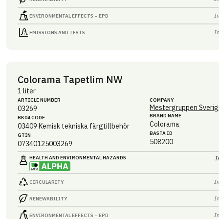
I
ENVIRONMENTAL EFFECTS – EPD
I
EMISSIONS AND TESTS
Colorama Tapetlim NW
1 liter
ARTICLE NUMBER
COMPANY
Mestergruppen Sverig
03269
BRAND NAME
BK04 CODE
Colorama
03409
Kemisk tekniska färgtillbehör
BASTA ID
GTIN
508200
07340125003269
HEALTH AND ENVIRONMENTAL HAZARDS
I
I
CIRCULARITY
I
RENEWABILITY
I
ENVIRONMENTAL EFFECTS – EPD