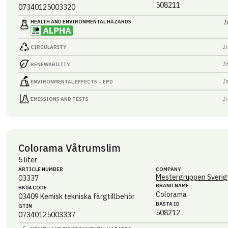
508211
07340125003320
HEALTH AND ENVIRONMENTAL HAZARDS
I
I
CIRCULARITY
I
RENEWABILITY
I
ENVIRONMENTAL EFFECTS – EPD
I
EMISSIONS AND TESTS
Colorama Våtrumslim
5 liter
ARTICLE NUMBER
COMPANY
Mestergruppen Sverig
03337
BRAND NAME
BK04 CODE
Colorama
03409
Kemisk tekniska färgtillbehör
BASTA ID
GTIN
508212
07340125003337