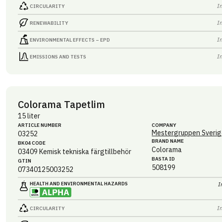
I
CIRCULARITY
I
RENEWABILITY
I
ENVIRONMENTAL EFFECTS – EPD
I
EMISSIONS AND TESTS
Colorama Tapetlim
15 liter
ARTICLE NUMBER
COMPANY
Mestergruppen Sverig
03252
BRAND NAME
BK04 CODE
Colorama
03409
Kemisk tekniska färgtillbehör
BASTA ID
GTIN
508199
07340125003252
HEALTH AND ENVIRONMENTAL HAZARDS
I
I
CIRCULARITY