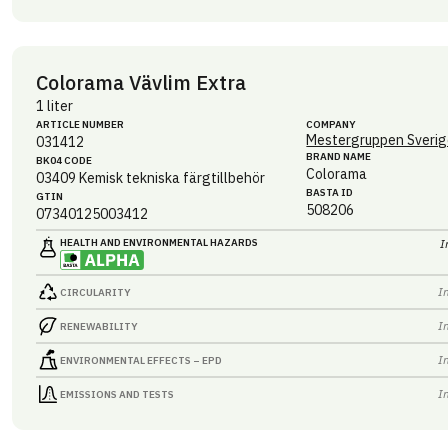
Colorama Vävlim Extra
1 liter
ARTICLE NUMBER
COMPANY
Mestergruppen Sverig
031412
BRAND NAME
BK04 CODE
Colorama
03409
Kemisk tekniska färgtillbehör
BASTA ID
GTIN
508206
07340125003412
HEALTH AND ENVIRONMENTAL HAZARDS
I
I
CIRCULARITY
I
RENEWABILITY
I
ENVIRONMENTAL EFFECTS – EPD
I
EMISSIONS AND TESTS