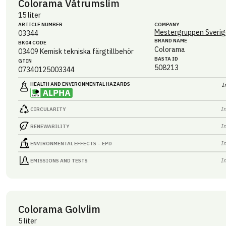
Colorama Våtrumslim
15 liter
ARTICLE NUMBER
COMPANY
Mestergruppen Sverig
03344
BRAND NAME
BK04 CODE
Colorama
03409
Kemisk tekniska färgtillbehör
BASTA ID
GTIN
508213
07340125003344
HEALTH AND ENVIRONMENTAL HAZARDS
I
I
CIRCULARITY
I
RENEWABILITY
I
ENVIRONMENTAL EFFECTS – EPD
I
EMISSIONS AND TESTS
Colorama Golvlim
5 liter