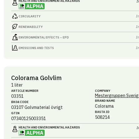
HEALTH AND ENVIRONMENTAL HAZARDS
I
I
CIRCULARITY
I
RENEWABILITY
I
ENVIRONMENTAL EFFECTS – EPD
I
EMISSIONS AND TESTS
Colorama Golvlim
1 liter
ARTICLE NUMBER
COMPANY
Mestergruppen Sverig
03351
BRAND NAME
BK04 CODE
Colorama
03107
Golvmaterial övrigt
BASTA ID
GTIN
508214
07340125003351
HEALTH AND ENVIRONMENTAL HAZARDS
I