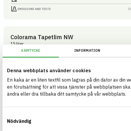
I
EMISSIONS AND TESTS
Colorama Tapetlim NW
15 liter
ARTICLE NUMBER
COMPANY
SAMTYCKE
INFORMATION
Mestergruppen Sverig
03283
BRAND NAME
BK04 CODE
Colorama
03409
Kemisk tekniska färgtillbehör
BASTA ID
Denna webbplats använder cookies
GTIN
508202
07340125003283
En kaka är en liten textfil som lagras på din dator av din 
HEALTH AND ENVIRONMENTAL HAZARDS
I
en förutsättning för att vissa tjänster på webbplatsen sk
ändra eller dra tillbaka ditt samtycke på vår webbplats.
I
CIRCULARITY
I
RENEWABILITY
Samtyckesval
I
ENVIRONMENTAL EFFECTS – EPD
Nödvändig
I
EMISSIONS AND TESTS