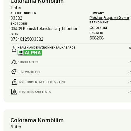
Colorama Kombilim
1 liter
ARTICLE NUMBER
COMPANY
Mestergruppen Sverig
03382
BRAND NAME
BK04 CODE
Colorama
03409
Kemisk tekniska färgtillbehör
BASTA ID
GTIN
508208
07340125003382
HEALTH AND ENVIRONMENTAL HAZARDS
I
I
CIRCULARITY
I
RENEWABILITY
I
ENVIRONMENTAL EFFECTS – EPD
I
EMISSIONS AND TESTS
Colorama Kombilim
5 liter