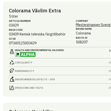
Colorama Vävlim Extra
5 liter
ARTICLE NUMBER
COMPANY
Mestergruppen Sverig
03429
BRAND NAME
BK04 CODE
Colorama
03409
Kemisk tekniska färgtillbehör
BASTA ID
GTIN
508207
07340125003429
HEALTH AND ENVIRONMENTAL HAZARDS
I
I
CIRCULARITY
I
RENEWABILITY
I
ENVIRONMENTAL EFFECTS – EPD
I
EMISSIONS AND TESTS