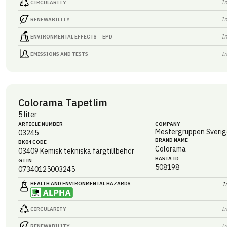
I
CIRCULARITY
I
RENEWABILITY
I
ENVIRONMENTAL EFFECTS – EPD
I
EMISSIONS AND TESTS
Colorama Tapetlim
5 liter
ARTICLE NUMBER
COMPANY
Mestergruppen Sverig
03245
BRAND NAME
BK04 CODE
Colorama
03409
Kemisk tekniska färgtillbehör
BASTA ID
GTIN
508198
07340125003245
HEALTH AND ENVIRONMENTAL HAZARDS
I
I
CIRCULARITY
I
RENEWABILITY