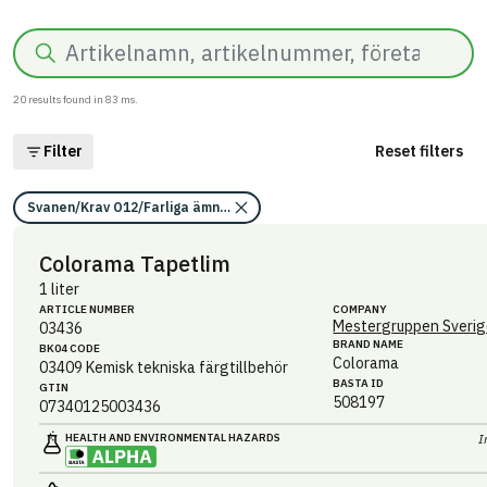
Search
20
results found in
83
ms.
Filter
Reset filters
Svanen/Krav O12/Farliga ämnen i återanvända byggprodukter och mate
Colorama Tapetlim
1 liter
ARTICLE NUMBER
COMPANY
Mestergruppen Sverig
03436
BRAND NAME
BK04 CODE
Colorama
03409
Kemisk tekniska färgtillbehör
BASTA ID
GTIN
508197
07340125003436
HEALTH AND ENVIRONMENTAL HAZARDS
I