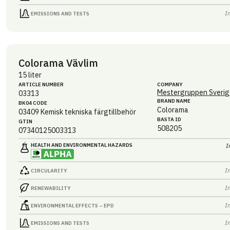
I
EMISSIONS AND TESTS
Colorama Vävlim
15 liter
ARTICLE NUMBER
COMPANY
Mestergruppen Sverig
03313
BRAND NAME
BK04 CODE
Colorama
03409
Kemisk tekniska färgtillbehör
BASTA ID
GTIN
508205
07340125003313
HEALTH AND ENVIRONMENTAL HAZARDS
I
I
CIRCULARITY
I
RENEWABILITY
I
ENVIRONMENTAL EFFECTS – EPD
I
EMISSIONS AND TESTS