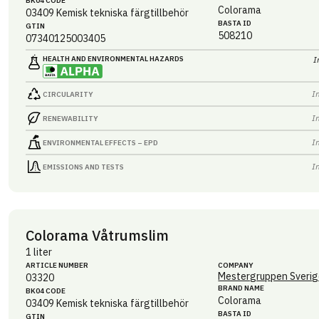
BK04 CODE
Colorama
03409
Kemisk tekniska färgtillbehör
BASTA ID
GTIN
508210
07340125003405
HEALTH AND ENVIRONMENTAL HAZARDS
I
I
CIRCULARITY
I
RENEWABILITY
I
ENVIRONMENTAL EFFECTS – EPD
I
EMISSIONS AND TESTS
Colorama Våtrumslim
1 liter
ARTICLE NUMBER
COMPANY
Mestergruppen Sverig
03320
BRAND NAME
BK04 CODE
Colorama
03409
Kemisk tekniska färgtillbehör
BASTA ID
GTIN