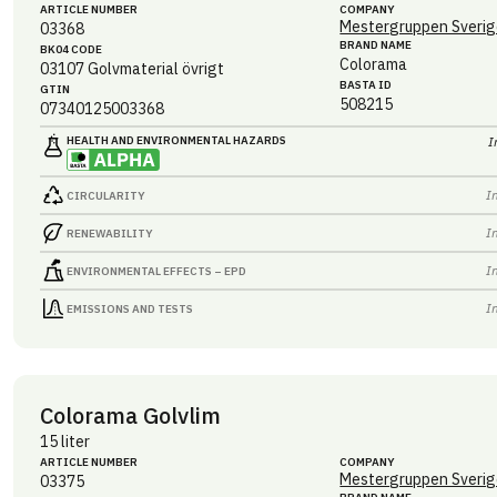
ARTICLE NUMBER
COMPANY
Mestergruppen Sverig
03368
BRAND NAME
BK04 CODE
Colorama
03107
Golvmaterial övrigt
BASTA ID
GTIN
508215
07340125003368
HEALTH AND ENVIRONMENTAL HAZARDS
I
I
CIRCULARITY
I
RENEWABILITY
I
ENVIRONMENTAL EFFECTS – EPD
I
EMISSIONS AND TESTS
Colorama Golvlim
15 liter
ARTICLE NUMBER
COMPANY
Mestergruppen Sverig
03375