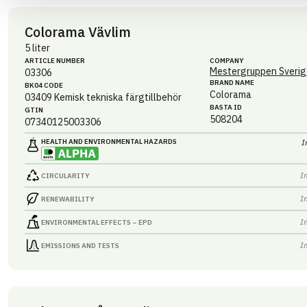
Colorama Vävlim
5 liter
ARTICLE NUMBER
COMPANY
Mestergruppen Sverig
03306
BRAND NAME
BK04 CODE
Colorama
03409
Kemisk tekniska färgtillbehör
BASTA ID
GTIN
508204
07340125003306
HEALTH AND ENVIRONMENTAL HAZARDS
I
I
CIRCULARITY
I
RENEWABILITY
I
ENVIRONMENTAL EFFECTS – EPD
I
EMISSIONS AND TESTS