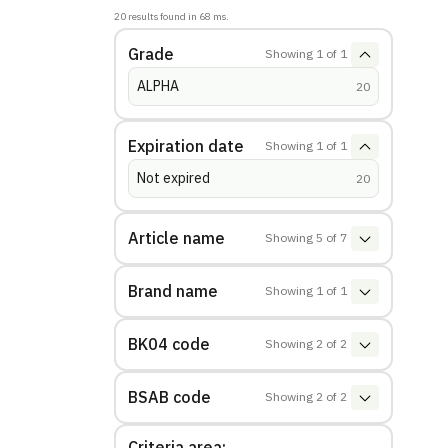
20
results found in
68
ms.
Grade
Showing
1
of
1
ALPHA
(
hits
)
20
Expiration date
Showing
1
of
1
Not expired
(
hits
)
20
Article name
Showing
5
of
7
Brand name
Showing
1
of
1
BK04 code
Showing
2
of
2
BSAB code
Showing
2
of
2
Criteria area: