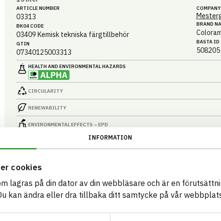
ARTICLE NUMBER
COMPANY
Mesterg
03313
BRAND N
BK04 CODE
Colora
03409
Kemisk tekniska färgtillbehör
BASTA ID
GTIN
508205
07340125003313
HEALTH AND ENVIRONMENTAL HAZARDS
CIRCULARITY
RENEWABILITY
ENVIRONMENTAL EFFECTS – EPD
INFORMATION
EMISSIONS AND TESTS
er cookies
som lagras på din dator av din webbläsare och är en förutsättnin
Colorama Vävlim Extra
 kan ändra eller dra tillbaka ditt samtycke på vår webbplats
1 liter
ARTICLE NUMBER
COMPANY
Mesterg
031412