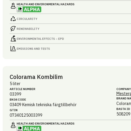
HEALTH AND ENVIRONMENTAL HAZARDS
CIRCULARITY
RENEWABILITY
ENVIRONMENTAL EFFECTS – EPD
EMISSIONS AND TESTS
Colorama Kombilim
5 liter
ARTICLE NUMBER
COMPANY
Mesterg
03399
BRAND N
BK04 CODE
Colora
03409
Kemisk tekniska färgtillbehör
BASTA ID
GTIN
508209
07340125003399
HEALTH AND ENVIRONMENTAL HAZARDS