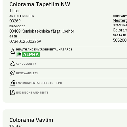
Colorama Tapetlim NW
1 liter
ARTICLE NUMBER
COMPANY
Mesterg
03269
BRAND N
BK04 CODE
Colora
03409
Kemisk tekniska färgtillbehör
BASTA ID
GTIN
508200
07340125003269
HEALTH AND ENVIRONMENTAL HAZARDS
CIRCULARITY
RENEWABILITY
ENVIRONMENTAL EFFECTS – EPD
EMISSIONS AND TESTS
Colorama Vävlim
15 liter