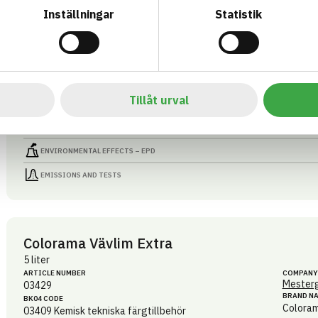
BRAND N
BK04 CODE
Inställningar
Statistik
Colora
03409
Kemisk tekniska färgtillbehör
BASTA ID
GTIN
508206
07340125003412
HEALTH AND ENVIRONMENTAL HAZARDS
Tillåt urval
CIRCULARITY
RENEWABILITY
ENVIRONMENTAL EFFECTS – EPD
EMISSIONS AND TESTS
Colorama Vävlim Extra
5 liter
ARTICLE NUMBER
COMPANY
Mesterg
03429
BRAND N
BK04 CODE
Colora
03409
Kemisk tekniska färgtillbehör