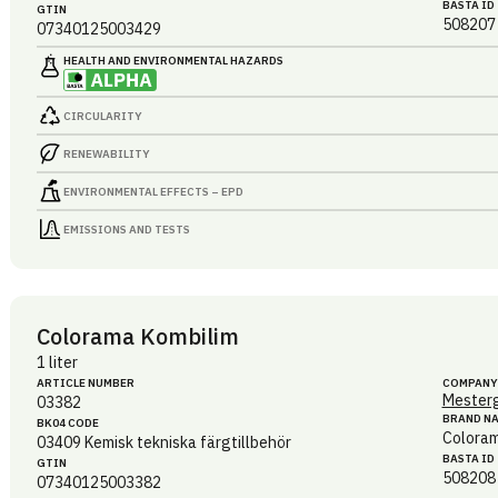
BASTA ID
GTIN
508207
07340125003429
HEALTH AND ENVIRONMENTAL HAZARDS
CIRCULARITY
RENEWABILITY
ENVIRONMENTAL EFFECTS – EPD
EMISSIONS AND TESTS
Colorama Kombilim
1 liter
ARTICLE NUMBER
COMPANY
Mesterg
03382
BRAND N
BK04 CODE
Colora
03409
Kemisk tekniska färgtillbehör
BASTA ID
GTIN
508208
07340125003382