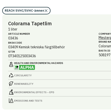
REACH SVHC/SVHC-ämnen
Colorama Tapetlim
1 liter
ARTICLE NUMBER
COMPANY
Mesterg
03436
BRAND N
BK04 CODE
Colora
03409
Kemisk tekniska färgtillbehör
BASTA ID
GTIN
508197
07340125003436
HEALTH AND ENVIRONMENTAL HAZARDS
CIRCULARITY
RENEWABILITY
ENVIRONMENTAL EFFECTS – EPD
EMISSIONS AND TESTS