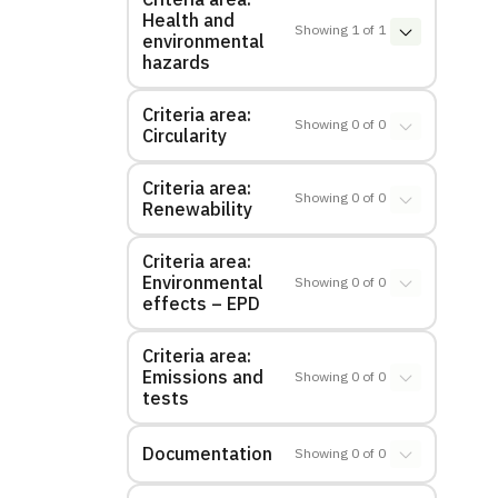
Health and
Showing
1
of
1
environmental
hazards
Criteria area:
Showing
0
of
0
Circularity
Criteria area:
Showing
0
of
0
Renewability
Criteria area:
Environmental
Showing
0
of
0
effects – EPD
Criteria area:
Emissions and
Showing
0
of
0
tests
Documentation
Showing
0
of
0