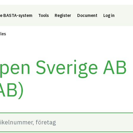
e BASTA-system
Tools
Register
Document
Log in
cles
pen Sverige AB
AB)