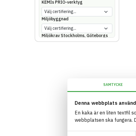
KEMIs PRIO-verktyg
Miljöbyggnad
Miljökrav Stockholms, Göteborgs
eller Malmö stad
REACH SVHC
Svanen
SAMTYCKE
Svenska Kraftnät
Denna webbplats använd
Trafikverket
En kaka är en liten textfil 
webbplatsen ska fungera. Du
Upphandlingsmyndigheten
Samtyckesval