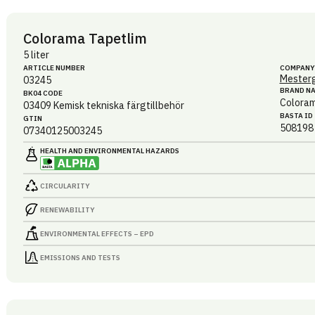
Colorama Tapetlim
5 liter
ARTICLE NUMBER
COMPANY
Mesterg
03245
BRAND N
BK04 CODE
Colora
03409
Kemisk tekniska färgtillbehör
BASTA ID
GTIN
508198
07340125003245
HEALTH AND ENVIRONMENTAL HAZARDS
CIRCULARITY
RENEWABILITY
ENVIRONMENTAL EFFECTS – EPD
EMISSIONS AND TESTS