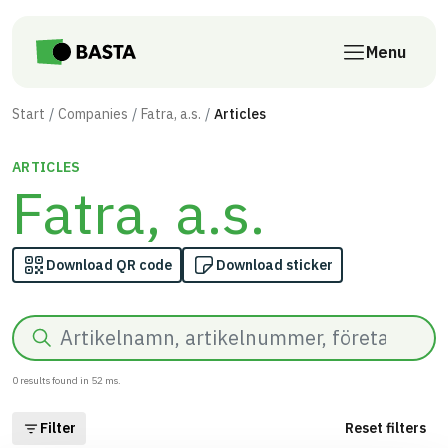
Skip to main content
Menu
Start
Companies
Fatra, a.s.
Articles
ARTICLES
Fatra, a.s.
Download QR code
Download sticker
Search
0
results found in
52
ms.
Filter
Reset filters