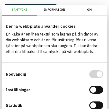
EU Taxonomi/Utomhus (utanför ångspärr)/Omfattas av Tillägg C
SAMTYCKE
INFORMATION
OM
Denna webbplats använder cookies
Build with BASTA - conscious
En kaka är en liten textfil som lagras på din dator av
product choices!
din webbläsare och är en förutsättning för att vissa
tjänster på webbplatsen ska fungera. Du kan ändra
The BASTA system is alone on the market in
eller dra tillbaka ditt samtycke på vår webbplats.
offering free and publicly available information on
sustainability information about construction
products. The BASTA system also offers criteria's
Samtyckesval
Nödvändig
and grades with regard to phasing out hazardous
substances.
Inställningar
BASTA is a subsidiary to
IVL Swedish
Environmental Research Institute
and
Byggföretagen
.
Statistik