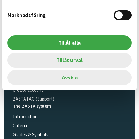
Environmental Research Institute
and
Byggföretagen
.
Marknadsföring
Link to other website
LinkedIn
Tools
Tillåt alla
Search articles
Logbook service
Tillåt urval
API
Register articles
Avvisa
Log in
Create account
BASTA FAQ (Support)
The BASTA system
Introduction
Criteria
Grades & Symbols