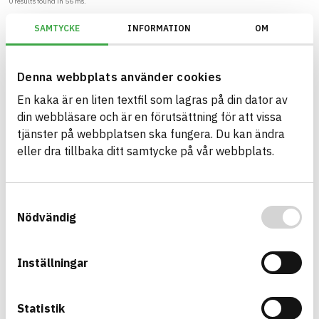
0
results found in
56
ms.
SAMTYCKE
INFORMATION
OM
Filter
Reset filters
Miljöbyggnad/Generation 3.X/Indikator 14 - Utfasning av farliga ämne
Denna webbplats använder cookies
En kaka är en liten textfil som lagras på din dator av
din webbläsare och är en förutsättning för att vissa
tjänster på webbplatsen ska fungera. Du kan ändra
Build with BASTA - conscious
eller dra tillbaka ditt samtycke på vår webbplats.
product choices!
The BASTA system is alone on the market in
Samtyckesval
offering free and publicly available information on
Nödvändig
sustainability information about construction
products. The BASTA system also offers criteria's
Inställningar
and grades with regard to phasing out hazardous
substances.
Statistik
BASTA is a subsidiary to
IVL Swedish