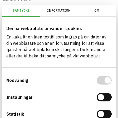
0
results found in
62
ms.
SAMTYCKE
INFORMATION
OM
Filter
Reset filters
KEMIs PRIO-verktyg/PRIO
Denna webbplats använder cookies
En kaka är en liten textfil som lagras på din dator av
din webbläsare och är en förutsättning för att vissa
tjänster på webbplatsen ska fungera. Du kan ändra
Build with BASTA - conscious
eller dra tillbaka ditt samtycke på vår webbplats.
product choices!
The BASTA system is alone on the market in
Samtyckesval
offering free and publicly available information on
Nödvändig
sustainability information about construction
products. The BASTA system also offers criteria's
Inställningar
and grades with regard to phasing out hazardous
substances.
Statistik
BASTA is a subsidiary to
IVL Swedish