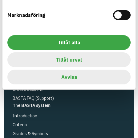
Environmental Research Institute
and
Byggföretagen
.
Marknadsföring
Link to other website
LinkedIn
Tools
Tillåt alla
Search articles
Logbook service
Tillåt urval
API
Register articles
Avvisa
Log in
Create account
BASTA FAQ (Support)
The BASTA system
Introduction
Criteria
Grades & Symbols