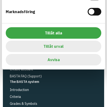
Environmental Research Institute
and
Byggföretagen
.
Marknadsföring
Link to other website
LinkedIn
Tools
Tillåt alla
Search articles
Logbook service
Tillåt urval
API
Register articles
Avvisa
Log in
Create account
BASTA FAQ (Support)
The BASTA system
Introduction
Criteria
Grades & Symbols