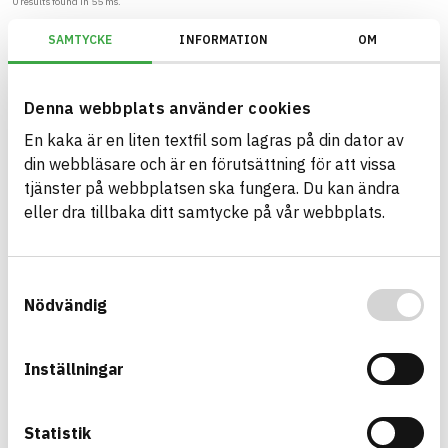
0
results found in
55
ms.
SAMTYCKE
INFORMATION
OM
Filter
Reset filters
BREEAM SE/Generation 2017/Kriterium: Mat 07 Farliga ämnen/Bedömnin
Denna webbplats använder cookies
En kaka är en liten textfil som lagras på din dator av
din webbläsare och är en förutsättning för att vissa
tjänster på webbplatsen ska fungera. Du kan ändra
Build with BASTA - conscious
eller dra tillbaka ditt samtycke på vår webbplats.
product choices!
The BASTA system is alone on the market in
Samtyckesval
offering free and publicly available information on
Nödvändig
sustainability information about construction
products. The BASTA system also offers criteria's
Inställningar
and grades with regard to phasing out hazardous
substances.
Statistik
BASTA is a subsidiary to
IVL Swedish