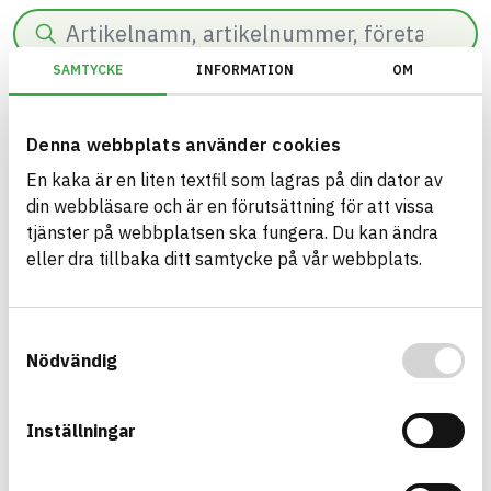
Search
SAMTYCKE
INFORMATION
OM
0
results found in
54
ms.
Filter
Reset filters
Denna webbplats använder cookies
En kaka är en liten textfil som lagras på din dator av
BREEAM SE/Generation 2017/Kriterium: Mat 07 Farliga ämnen/Bedömnin
din webbläsare och är en förutsättning för att vissa
tjänster på webbplatsen ska fungera. Du kan ändra
eller dra tillbaka ditt samtycke på vår webbplats.
Build with BASTA - conscious
product choices!
Samtyckesval
Nödvändig
The BASTA system is alone on the market in
offering free and publicly available information on
Inställningar
sustainability information about construction
products. The BASTA system also offers criteria's
and grades with regard to phasing out hazardous