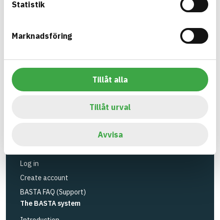
Statistik
substances.
BASTA is a subsidiary to
IVL Swedish
Marknadsföring
Environmental Research Institute
and
Byggföretagen
.
Tillåt alla
Link to other website
LinkedIn
Tools
Tillåt urval
Search articles
Logbook service
Avvisa
API
Register articles
Log in
Create account
BASTA FAQ (Support)
The BASTA system