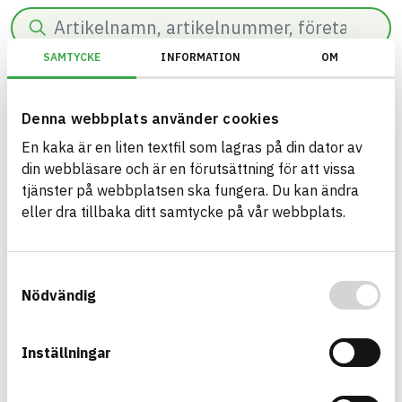
Search
SAMTYCKE
INFORMATION
OM
0
results found in
60
ms.
Filter
Reset filters
Denna webbplats använder cookies
En kaka är en liten textfil som lagras på din dator av
BREEAM SE/Generation 2017/Kriterium: Mat 07 Farliga ämnen/Bedömnin
din webbläsare och är en förutsättning för att vissa
tjänster på webbplatsen ska fungera. Du kan ändra
eller dra tillbaka ditt samtycke på vår webbplats.
Build with BASTA - conscious
product choices!
Samtyckesval
Nödvändig
The BASTA system is alone on the market in
offering free and publicly available information on
Inställningar
sustainability information about construction
products. The BASTA system also offers criteria's
and grades with regard to phasing out hazardous