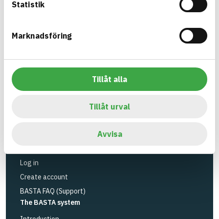
Statistik
substances.
BASTA is a subsidiary to
IVL Swedish
Marknadsföring
Environmental Research Institute
and
Byggföretagen
.
Tillåt alla
Link to other website
LinkedIn
Tools
Tillåt urval
Search articles
Logbook service
Avvisa
API
Register articles
Log in
Create account
BASTA FAQ (Support)
The BASTA system