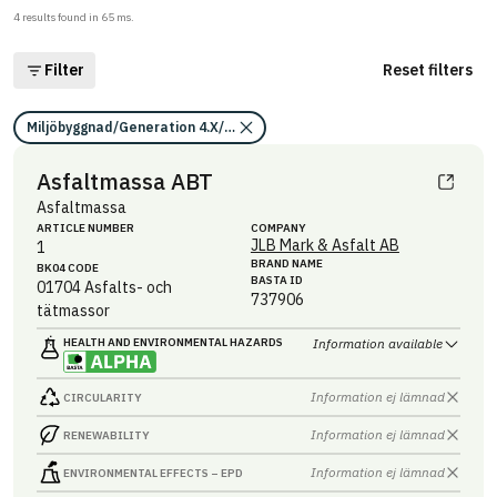
4
results found in
65
ms.
Filter
Reset filters
Miljöbyggnad/Generation 4.X/Indikator 15/Loggbok med byggvaror/Omf
Asfaltmassa ABT
Asfaltmassa
ARTICLE NUMBER
COMPANY
JLB Mark & Asfalt AB
1
BRAND NAME
BK04 CODE
BASTA ID
01704
Asfalts- och
737906
tätmassor
HEALTH AND ENVIRONMENTAL HAZARDS
Information available
Information ej lämnad
CIRCULARITY
Information ej lämnad
RENEWABILITY
Information ej lämnad
ENVIRONMENTAL EFFECTS – EPD