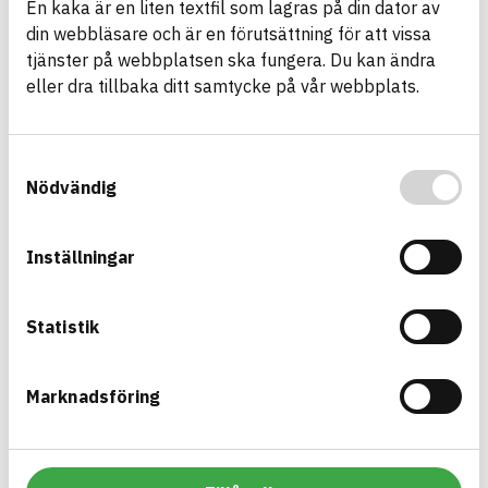
En kaka är en liten textfil som lagras på din dator av
din webbläsare och är en förutsättning för att vissa
Asfaltmassa AG
tjänster på webbplatsen ska fungera. Du kan ändra
Asfaltmassa
eller dra tillbaka ditt samtycke på vår webbplats.
ARTICLE NUMBER
COMPANY
JLB Mark & Asfalt AB
3
BRAND NAME
BK04 CODE
BASTA ID
01704
Asfalts- och
737908
Samtyckesval
tätmassor
Nödvändig
HEALTH AND ENVIRONMENTAL HAZARDS
Information available
Inställningar
Information ej lämnad
CIRCULARITY
Information ej lämnad
RENEWABILITY
Statistik
Information ej lämnad
ENVIRONMENTAL EFFECTS – EPD
Information ej lämnad
EMISSIONS AND TESTS
Marknadsföring
Asfaltmassa ABb