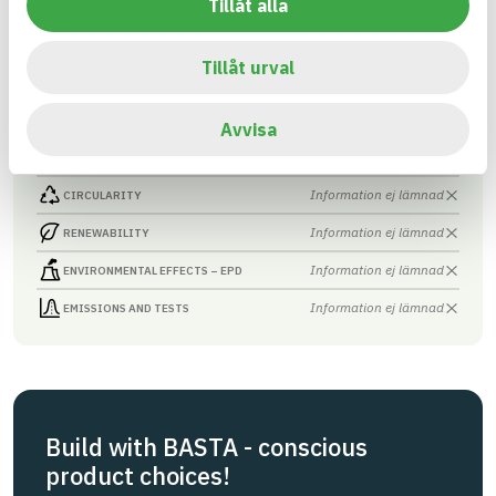
Tillåt alla
Asfaltmassa
ARTICLE NUMBER
COMPANY
JLB Mark & Asfalt AB
4
BRAND NAME
Tillåt urval
BK04 CODE
BASTA ID
01704
Asfalts- och
737909
tätmassor
Avvisa
HEALTH AND ENVIRONMENTAL HAZARDS
Information available
Information ej lämnad
CIRCULARITY
Information ej lämnad
RENEWABILITY
Information ej lämnad
ENVIRONMENTAL EFFECTS – EPD
Information ej lämnad
EMISSIONS AND TESTS
Build with BASTA - conscious
product choices!