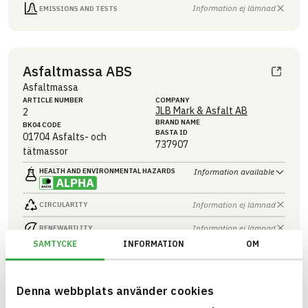
Information ej lämnad
EMISSIONS AND TESTS
Asfaltmassa ABS
Asfaltmassa
ARTICLE NUMBER
COMPANY
JLB Mark & Asfalt AB
2
BRAND NAME
BK04 CODE
BASTA ID
01704
Asfalts- och
737907
tätmassor
HEALTH AND ENVIRONMENTAL HAZARDS
Information available
Information ej lämnad
CIRCULARITY
Information ej lämnad
RENEWABILITY
SAMTYCKE
INFORMATION
OM
Information ej lämnad
ENVIRONMENTAL EFFECTS – EPD
Information ej lämnad
EMISSIONS AND TESTS
Denna webbplats använder cookies