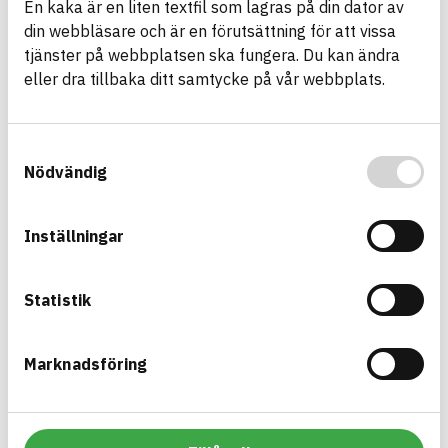
En kaka är en liten textfil som lagras på din dator av
din webbläsare och är en förutsättning för att vissa
Asfaltmassa AG
tjänster på webbplatsen ska fungera. Du kan ändra
Asfaltmassa
eller dra tillbaka ditt samtycke på vår webbplats.
ARTICLE NUMBER
COMPANY
JLB Mark & Asfalt AB
3
BRAND NAME
BK04 CODE
BASTA ID
01704
Asfalts- och
737908
Samtyckesval
tätmassor
Nödvändig
HEALTH AND ENVIRONMENTAL HAZARDS
Information available
Inställningar
Information ej lämnad
CIRCULARITY
Information ej lämnad
RENEWABILITY
Statistik
Information ej lämnad
ENVIRONMENTAL EFFECTS – EPD
Information ej lämnad
EMISSIONS AND TESTS
Marknadsföring
Asfaltmassa ABb