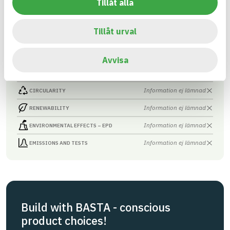
Tillåt alla
Asfaltmassa
ARTICLE NUMBER
COMPANY
JLB Mark & Asfalt AB
4
BRAND NAME
Tillåt urval
BK04 CODE
BASTA ID
01704
Asfalts- och
737909
tätmassor
Avvisa
HEALTH AND ENVIRONMENTAL HAZARDS
Information available
Information ej lämnad
CIRCULARITY
Information ej lämnad
RENEWABILITY
Information ej lämnad
ENVIRONMENTAL EFFECTS – EPD
Information ej lämnad
EMISSIONS AND TESTS
Build with BASTA - conscious
product choices!