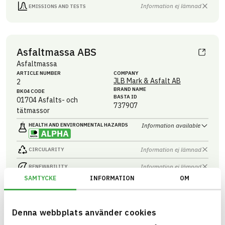
Information ej lämnad
EMISSIONS AND TESTS
Asfaltmassa ABS
Asfaltmassa
ARTICLE NUMBER
COMPANY
JLB Mark & Asfalt AB
2
BRAND NAME
BK04 CODE
BASTA ID
01704
Asfalts- och
737907
tätmassor
HEALTH AND ENVIRONMENTAL HAZARDS
Information available
Information ej lämnad
CIRCULARITY
Information ej lämnad
RENEWABILITY
SAMTYCKE
INFORMATION
OM
Information ej lämnad
ENVIRONMENTAL EFFECTS – EPD
Information ej lämnad
EMISSIONS AND TESTS
Denna webbplats använder cookies