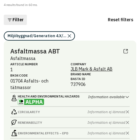
4
results found in
60
ms.
Filter
Reset filters
Miljöbyggnad/Generation 4.X/Indikator 15
Asfaltmassa ABT
Asfaltmassa
ARTICLE NUMBER
COMPANY
JLB Mark & Asfalt AB
1
BRAND NAME
BK04 CODE
BASTA ID
01704
Asfalts- och
737906
tätmassor
HEALTH AND ENVIRONMENTAL HAZARDS
Information available
Information ej lämnad
CIRCULARITY
Information ej lämnad
RENEWABILITY
Information ej lämnad
ENVIRONMENTAL EFFECTS – EPD