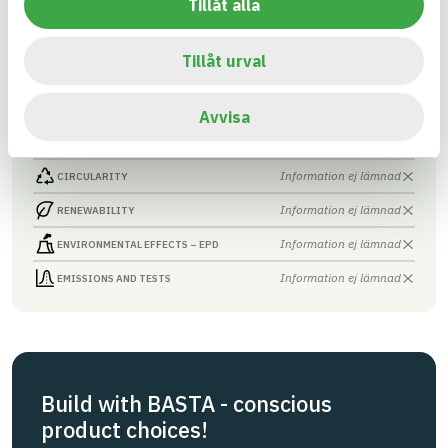
Tillåt alla
Asfaltmassa
ARTICLE NUMBER
COMPANY
JLB Mark & Asfalt AB
4
BRAND NAME
Tillåt urval
BK04 CODE
BASTA ID
01704
Asfalts- och
737909
tätmassor
Avvisa
HEALTH AND ENVIRONMENTAL HAZARDS
Information available
Information ej lämnad
CIRCULARITY
Information ej lämnad
RENEWABILITY
Information ej lämnad
ENVIRONMENTAL EFFECTS – EPD
Information ej lämnad
EMISSIONS AND TESTS
Build with BASTA - conscious
product choices!