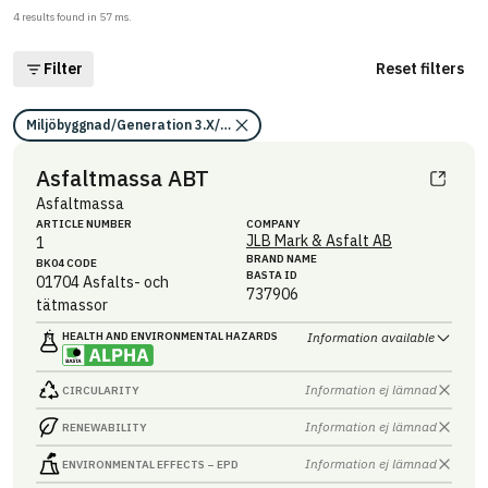
4
results found in
57
ms.
Filter
Reset filters
Miljöbyggnad/Generation 3.X/Indikator 15/Stommen och grundens kl
Asfaltmassa ABT
Asfaltmassa
ARTICLE NUMBER
COMPANY
JLB Mark & Asfalt AB
1
BRAND NAME
BK04 CODE
BASTA ID
01704
Asfalts- och
737906
tätmassor
HEALTH AND ENVIRONMENTAL HAZARDS
Information available
Information ej lämnad
CIRCULARITY
Information ej lämnad
RENEWABILITY
Information ej lämnad
ENVIRONMENTAL EFFECTS – EPD