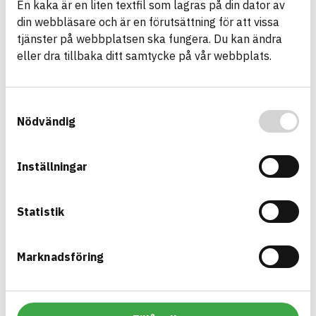
En kaka är en liten textfil som lagras på din dator av
din webbläsare och är en förutsättning för att vissa
Asfaltmassa AG
tjänster på webbplatsen ska fungera. Du kan ändra
Asfaltmassa
eller dra tillbaka ditt samtycke på vår webbplats.
ARTICLE NUMBER
COMPANY
JLB Mark & Asfalt AB
3
BRAND NAME
BK04 CODE
BASTA ID
01704
Asfalts- och
737908
Samtyckesval
tätmassor
Nödvändig
HEALTH AND ENVIRONMENTAL HAZARDS
Information available
Inställningar
Information ej lämnad
CIRCULARITY
Information ej lämnad
RENEWABILITY
Statistik
Information ej lämnad
ENVIRONMENTAL EFFECTS – EPD
Information ej lämnad
EMISSIONS AND TESTS
Marknadsföring
Asfaltmassa ABb