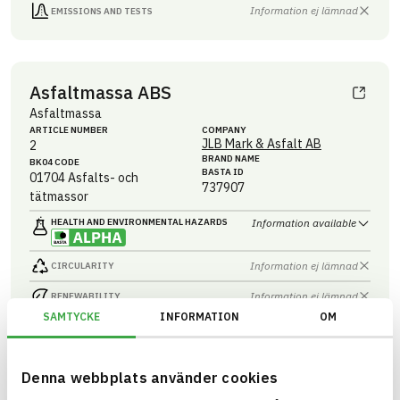
Information ej lämnad
EMISSIONS AND TESTS
Asfaltmassa ABS
Asfaltmassa
ARTICLE NUMBER
COMPANY
JLB Mark & Asfalt AB
2
BRAND NAME
BK04 CODE
BASTA ID
01704
Asfalts- och
737907
tätmassor
HEALTH AND ENVIRONMENTAL HAZARDS
Information available
Information ej lämnad
CIRCULARITY
Information ej lämnad
RENEWABILITY
SAMTYCKE
INFORMATION
OM
Information ej lämnad
ENVIRONMENTAL EFFECTS – EPD
Information ej lämnad
EMISSIONS AND TESTS
Denna webbplats använder cookies