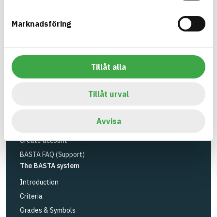
Environmental Research Institute
and
Byggföretagen
.
Marknadsföring
Link to other website
LinkedIn
Tools
Tillåt alla
Search articles
Logbook service
Tillåt urval
API
Register articles
Avvisa
Log in
Create account
BASTA FAQ (Support)
The BASTA system
Introduction
Criteria
Grades & Symbols