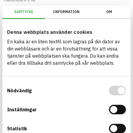
0
results found in
57
ms.
SAMTYCKE
INFORMATION
OM
Filter
Reset filters
KEMIs PRIO-verktyg/PRIO/Utfasningsämnen begränsas/Nej
Denna webbplats använder cookies
En kaka är en liten textfil som lagras på din dator av
din webbläsare och är en förutsättning för att vissa
tjänster på webbplatsen ska fungera. Du kan ändra
Build with BASTA - conscious
eller dra tillbaka ditt samtycke på vår webbplats.
product choices!
The BASTA system is alone on the market in
Samtyckesval
offering free and publicly available information on
Nödvändig
sustainability information about construction
products. The BASTA system also offers criteria's
Inställningar
and grades with regard to phasing out hazardous
substances.
Statistik
BASTA is a subsidiary to
IVL Swedish