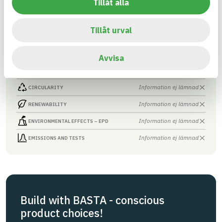
Tillåt alla
Asfaltmassa
ARTICLE NUMBER
COMPANY
JLB Mark & Asfalt AB
4
BRAND NAME
Tillåt urval
BK04 CODE
BASTA ID
01704
Asfalts- och
737909
tätmassor
Avvisa
HEALTH AND ENVIRONMENTAL HAZARDS
Information available
Information ej lämnad
CIRCULARITY
Information ej lämnad
RENEWABILITY
Information ej lämnad
ENVIRONMENTAL EFFECTS – EPD
Information ej lämnad
EMISSIONS AND TESTS
Build with BASTA - conscious
product choices!