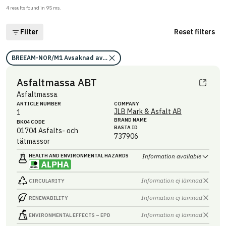
4
results found in
95
ms.
Filter
Reset filters
BREEAM-NOR/M1 Avsaknad av miljögifter (förutsättning)/Uppfyller kr
Asfaltmassa ABT
Asfaltmassa
ARTICLE NUMBER
COMPANY
JLB Mark & Asfalt AB
1
BRAND NAME
BK04 CODE
BASTA ID
01704
Asfalts- och
737906
tätmassor
HEALTH AND ENVIRONMENTAL HAZARDS
Information available
Information ej lämnad
CIRCULARITY
Information ej lämnad
RENEWABILITY
Information ej lämnad
ENVIRONMENTAL EFFECTS – EPD