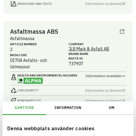
Information ej lämnad
EMISSIONS AND TESTS
Asfaltmassa ABS
Asfaltmassa
ARTICLE NUMBER
COMPANY
JLB Mark & Asfalt AB
2
BRAND NAME
BK04 CODE
BASTA ID
01704
Asfalts- och
737907
tätmassor
HEALTH AND ENVIRONMENTAL HAZARDS
Information available
Information ej lämnad
CIRCULARITY
Information ej lämnad
RENEWABILITY
SAMTYCKE
INFORMATION
OM
Information ej lämnad
ENVIRONMENTAL EFFECTS – EPD
Information ej lämnad
EMISSIONS AND TESTS
Denna webbplats använder cookies