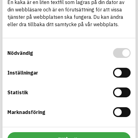
En kaka är en liten textfil som lagras på din dator av
din webbläsare och är en förutsättning för att vissa
Asfaltmassa AG
tjänster på webbplatsen ska fungera. Du kan ändra
Asfaltmassa
eller dra tillbaka ditt samtycke på vår webbplats.
ARTICLE NUMBER
COMPANY
JLB Mark & Asfalt AB
3
BRAND NAME
BK04 CODE
BASTA ID
01704
Asfalts- och
737908
Samtyckesval
tätmassor
Nödvändig
HEALTH AND ENVIRONMENTAL HAZARDS
Information available
Inställningar
Information ej lämnad
CIRCULARITY
Information ej lämnad
RENEWABILITY
Statistik
Information ej lämnad
ENVIRONMENTAL EFFECTS – EPD
Information ej lämnad
EMISSIONS AND TESTS
Marknadsföring
Asfaltmassa ABb