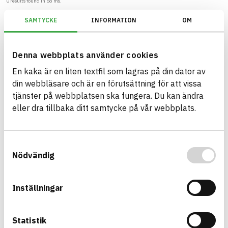
0
results found in
58
ms.
SAMTYCKE
INFORMATION
OM
Filter
Reset filters
BREEAM SE/Generation V6.X (2023)/Kriterium: Mat 07 Farliga ämnen/Be
Denna webbplats använder cookies
En kaka är en liten textfil som lagras på din dator av
din webbläsare och är en förutsättning för att vissa
tjänster på webbplatsen ska fungera. Du kan ändra
Build with BASTA - conscious
eller dra tillbaka ditt samtycke på vår webbplats.
product choices!
The BASTA system is alone on the market in
Samtyckesval
offering free and publicly available information on
Nödvändig
sustainability information about construction
products. The BASTA system also offers criteria's
Inställningar
and grades with regard to phasing out hazardous
substances.
Statistik
BASTA is a subsidiary to
IVL Swedish