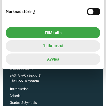
Environmental Research Institute
and
Byggföretagen
.
Marknadsföring
Link to other website
LinkedIn
Tools
Tillåt alla
Search articles
Logbook service
Tillåt urval
API
Register articles
Avvisa
Log in
Create account
BASTA FAQ (Support)
The BASTA system
Introduction
Criteria
Grades & Symbols